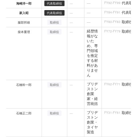
代表取締
—
FY92-FY99
海崎洋一郎
代表取締役
—
代表取締
—
FY84-FY91
家入昭
代表取締役
—
取締役社
—
FY80-FY83
服部邦雄
取締役
—
経歴情
取締役社
FY72-FY79
柴本重理
取締役
—
報がな
いた
め、専
門領域
を推定
する材
料があ
りませ
ん
ブリヂ
取締役社
FY62-FY71
石橋幹一郎
取締役
—
ストン
創業
家・経
営統括
ブリヂ
取締役社
FY31-FY61
石橋正二郎
取締役
—
ストン
創業・
タイヤ
製造