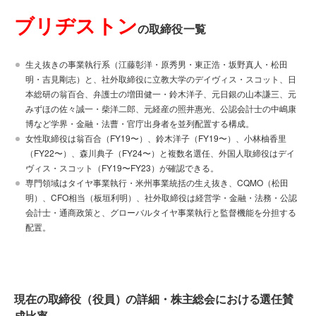
ブリヂストン
の取締役一覧
生え抜きの事業執行系（江藤彰洋・原秀男・東正浩・坂野真人・松田
明・吉見剛志）と、社外取締役に立教大学のデイヴィス・スコット、日
本総研の翁百合、弁護士の増田健一・鈴木洋子、元日銀の山本謙三、元
みずほの佐々誠一・柴洋二郎、元経産の照井惠光、公認会計士の中嶋康
博など学界・金融・法曹・官庁出身者を並列配置する構成。
女性取締役は翁百合（FY19〜）、鈴木洋子（FY19〜）、小林柚香里
（FY22〜）、森川典子（FY24〜）と複数名選任、外国人取締役はデイ
ヴィス・スコット（FY19〜FY23）が確認できる。
専門領域はタイヤ事業執行・米州事業統括の生え抜き、CQMO（松田
明）、CFO相当（板垣利明）、社外取締役は経営学・金融・法務・公認
会計士・通商政策と、グローバルタイヤ事業執行と監督機能を分担する
配置。
現在の取締役（役員）の詳細・株主総会における選任賛
成比率