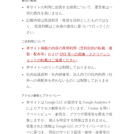
責任の範囲
本サイトの利用に起因する損害について、運営者は一
切の責任を負いません。
記載内容は投資助言・推奨を目的としたものではな
く、 投資判断はご自身の責任に基づいて行ってくだ
さい。
二次利用について
本サイト掲載の内容の商用利用（営利目的の転載・複
製・配布等）および
SNS 等への画像・スクリーンシ
ョットの転載はご遠慮ください
。
本サイトへのリンクは制限しておりません。
社内会議資料・社内研修等、法人内での社内利用（社
外への再配布を伴わないもの）は制限しておりませ
ん。
アクセス解析とプライバシー
本サイトは Google LLC が提供する Google Analytics 4
によりアクセス解析を行っています。 Cookie を用い
てページビュー・参照元・ブラウザ環境等を匿名で収
集しますが、 個人を特定する情報は含まれません。
収集された情報は Google LLC のプライバシーポリシ
ーに基づき、 同社のサービス提供・維持・改善等の