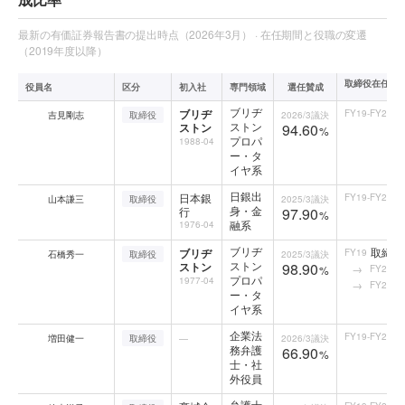
最新の有価証券報告書の提出時点（2026年3月） · 在任期間と役職の変遷
（2019年度以降）
取締役在任中
役員名
区分
初入社
専門領域
選任賛成
ブリヂ
ブリヂ
FY19-FY25
吉見剛志
取締役
2026/3
議決
ストン
ストン
94.60
%
プロパ
1988-04
ー・タ
イヤ系
日銀出
日本銀
FY19-FY25
山本謙三
取締役
2025/3
議決
身・金
行
97.90
%
融系
1976-04
ブリヂ
取締役
ブリヂ
FY19
石橋秀一
取締役
2025/3
議決
ストン
ストン
98.90
FY20-F
%
プロパ
1977-04
FY25
ー・タ
イヤ系
企業法
FY19-FY25
増田健一
取締役
—
2026/3
議決
務弁護
66.90
%
士・社
外役員
弁護士