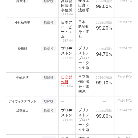
髙城合
FY19-FY25
鈴木洋子
取締役
2026/3
議決
出身・
同法律
99.00
%
事務所
法務系
1998-04
日本
日本ア
FY22-FY25
小林柚香里
取締役
2026/3
議決
IBM出
イ・ビ
99.20
%
ー・エ
身・IT
ム
系
1987-04
ブリヂ
ブリヂ
FY22-FY25
松田明
取締役
2026/3
議決
ストン
ストン
94.70
%
プロパ
1987-04
ー・タ
イヤ系
日立製
日立製
FY22-FY25
中嶋康博
取締役
2026/3
議決
作所出
作所
99.10
%
身・電
1984-04
機系
—
FY24-FY25
デイヴィススコット
取締役
—
—
ブリヂ
ブリヂ
FY24-FY25
坂野真人
取締役
2025/3
議決
ストン
ストン
99.00
%
プロパ
1986-04
ー・タ
イヤ系