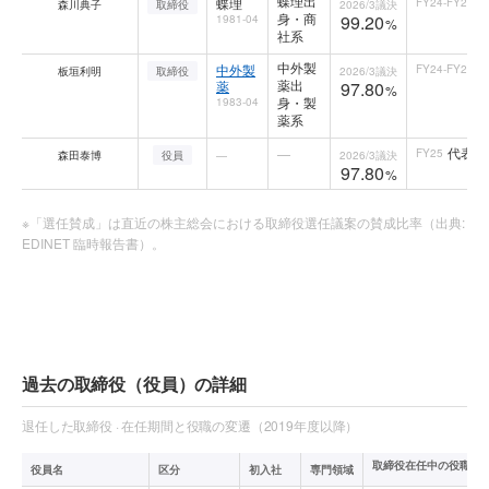
蝶理出
蝶理
FY24-FY25
森川典子
取締役
2026/3
議決
身・商
99.20
1981-04
%
社系
中外製
中外製
FY24-FY25
板垣利明
取締役
2026/3
議決
薬出
薬
97.80
%
身・製
1983-04
薬系
代表執行
—
FY25
森田泰博
役員
—
2026/3
議決
97.80
%
※「選任賛成」は直近の株主総会における取締役選任議案の賛成比率（出典:
EDINET 臨時報告書）。
過去の取締役（役員）の詳細
退任した取締役 · 在任期間と役職の変遷（2019年度以降）
取締役在任中の役職変
役員名
区分
初入社
専門領域