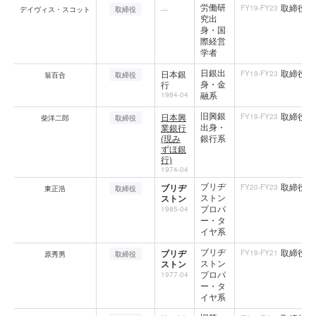
労働研
取締役
FY19-FY23
デイヴィス・スコット
取締役
—
究出
身・国
際経営
学者
日銀出
取締役
日本銀
FY19-FY23
翁百合
取締役
身・金
行
融系
1984-04
旧興銀
取締役
日本興
FY19-FY23
柴洋二郎
取締役
出身・
業銀行
(現み
銀行系
ずほ銀
行)
1974-04
ブリヂ
取締役
ブリヂ
FY20-FY23
東正浩
取締役
ストン
ストン
プロパ
1985-04
ー・タ
イヤ系
ブリヂ
取締役
ブリヂ
FY19-FY21
原秀男
取締役
ストン
ストン
プロパ
1977-04
ー・タ
イヤ系