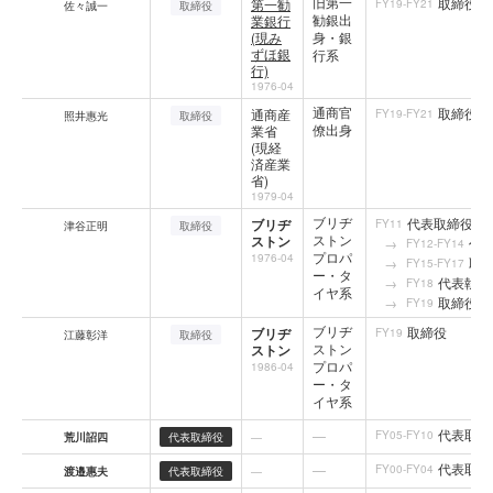
旧第一
取締役
第一勧
FY19-FY21
佐々誠一
取締役
勧銀出
業銀行
(現み
身・銀
ずほ銀
行系
行)
1976-04
通商官
取締役
通商産
FY19-FY21
照井惠光
取締役
僚出身
業省
(現経
済産業
省)
1979-04
ブリヂ
代表取締役CE
ブリヂ
FY11
津谷正明
取締役
ストン
ストン
代
FY12-FY14
プロパ
1976-04
取
FY15-FY17
ー・タ
代表執行
FY18
イヤ系
取締役取締
FY19
ブリヂ
取締役
ブリヂ
FY19
江藤彰洋
取締役
ストン
ストン
プロパ
1986-04
ー・タ
イヤ系
代表取締
—
FY05-FY10
荒川詔四
代表取締役
—
代表取締
—
FY00-FY04
渡邉惠夫
代表取締役
—