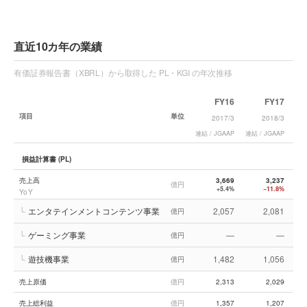
直近10カ年の業績
有価証券報告書（XBRL）から取得した PL・KGI の年次推移
FY16
FY17
項目
単位
2017/3
2018/3
連結 / JGAAP
連結 / JGAAP
連結
損益計算書 (PL)
売上高
3,669
3,237
億円
+5.4%
−11.8%
YoY
└
エンタテインメントコンテンツ事業
2,057
2,081
億円
└
ゲーミング事業
—
—
億円
└
遊技機事業
1,482
1,056
億円
売上原価
億円
2,313
2,029
売上総利益
億円
1,357
1,207