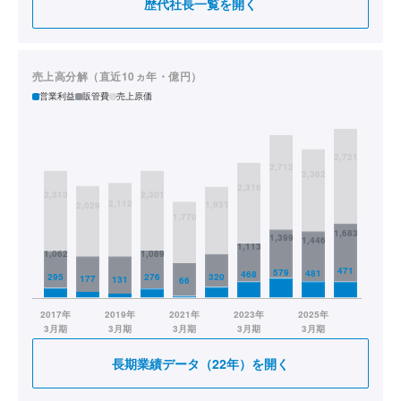
歴代社長一覧を開く
2024/4
㈱トムス・エンタテインメント取締役（現任）
売上高分解（直近10ヵ年・億円）
営業利益
販管費
売上原価
長期業績データ（22年）を開く