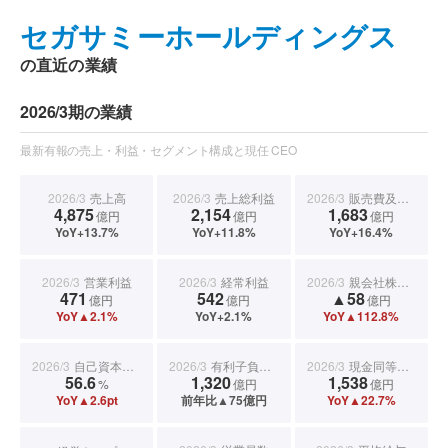
セガサミーホールディングス
の直近の業績
2026/3期の業績
最新有報の売上・利益・セグメント構成と現任 CEO
2026/3
売上高
2026/3
売上総利益
2026/3
販売費及び一般管理費
4,875
2,154
1,683
億円
億円
億円
YoY+13.7%
YoY+11.8%
YoY+16.4%
2026/3
営業利益
2026/3
経常利益
2026/3
親会社株主に帰属する当期純利益
471
542
▲58
億円
億円
億円
YoY▲2.1%
YoY+2.1%
YoY▲112.8%
2026/3
自己資本比率
2026/3
有利子負債合計
2026/3
現金同等物期末残高
56.6
1,320
1,538
%
億円
億円
YoY▲2.6pt
前年比▲75億円
YoY▲22.7%