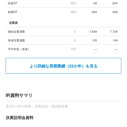
投資CF
億円
-48
-204
財務CF
億円
-383
-288
従業員
連結従業員数
人
7,639
7,726
単体従業員数
人
135
149
平均年収（単体）
万円
—
—
より詳細な長期業績（22か年）を見る
IR資料サマリ
直近5ヵ年の有報・決算短信・統合報告書
決算説明会資料