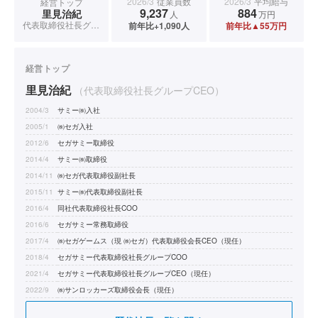
2026/3
従業員数
2026/3
平均給与
経営トップ
9,237
884
里見治紀
人
万円
代表取締役社長グループCEO
前年比+1,090人
前年比▲55万円
経営トップ
里見治紀
（代表取締役社長グループCEO）
2004/3
サミー㈱入社
2005/1
㈱セガ入社
2012/6
セガサミー取締役
2014/4
サミー㈱取締役
2014/11
㈱セガ代表取締役副社長
2015/11
サミー㈱代表取締役副社長
2016/4
同社代表取締役社長COO
2016/6
セガサミー常務取締役
2017/4
㈱セガゲームス（現 ㈱セガ）代表取締役会長CEO（現任）
2018/4
セガサミー代表取締役社長グループCOO
2021/4
セガサミー代表取締役社長グループCEO（現任）
2022/9
㈱サンロッカーズ取締役会長（現任）
2023/6
日本電動式遊技機工業協同組合副理事長（現任）