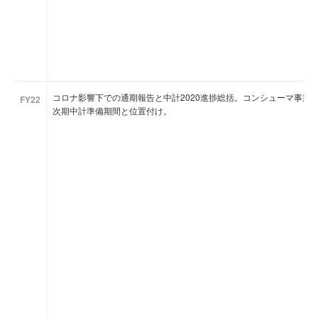
コロナ影響下での通期報告と中計2020進捗総括。コンシューマ事業
FY22
次期中計準備期間と位置付け。