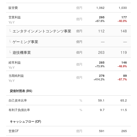
販管費
億円
1,062
1,030
営業利益
295
177
億円
+67.6%
−40.0%
YoY
└
エンタテインメントコンテンツ事業
112
148
億円
└
ゲーミング事業
—
—
億円
└
遊技機事業
263
119
億円
経常利益
285
146
億円
+73.9%
−48.9%
YoY
当期純利益
276
89
億円
+414.2%
−67.7%
YoY
貸借対照表 (BS)
自己資本比率
%
59.1
65.2
有利子負債比率
%
9.7
11.5
キャッシュフロー (CF)
営業CF
億円
591
265