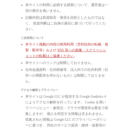
本サイトの利用に起因する損害について、運営者は一
切の責任を負いません。
記載内容は投資助言・推奨を目的としたものではな
く、 投資判断はご自身の責任に基づいて行ってくだ
さい。
二次利用について
本サイト掲載の内容の商用利用（営利目的の転載・複
製・配布等）および
SNS 等への画像・スクリーンシ
ョットの転載はご遠慮ください
。
本サイトへのリンクは制限しておりません。
社内会議資料・社内研修等、法人内での社内利用（社
外への再配布を伴わないもの）は制限しておりませ
ん。
アクセス解析とプライバシー
本サイトは Google LLC が提供する Google Analytics 4
によりアクセス解析を行っています。 Cookie を用い
てページビュー・参照元・ブラウザ環境等を匿名で収
集しますが、 個人を特定する情報は含まれません。
収集された情報は Google LLC のプライバシーポリシ
ーに基づき、 同社のサービス提供・維持・改善等の