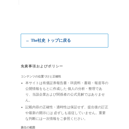
← The社史 トップに戻る
免責事項およびポリシー
コンテンツの位置づけと正確性
本サイトは有価証券報告書・IR資料・書籍・報道等の
公開情報をもとに作成した 個人の分析・整理であ
り、当該企業および関係者の公式見解ではありませ
ん。
記載内容の正確性・適時性は保証せず、提出後の訂正
や最新の開示には 必ずしも追従していません。重要
な判断には一次情報をご参照ください。
責任の範囲