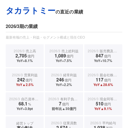
タカラトミー
の直近の業績
2026/3期の業績
最新有報の売上・利益・セグメント構成と現任 CEO
2026/3
売上高
2026/3
売上総利益
2026/3
販売費及び一般管理費
2,705
1,089
847
億円
億円
億円
YoY+8.1%
YoY+7.5%
YoY+10.7%
2026/3
営業利益
2026/3
経常利益
2026/3
親会社株主に帰属する当期純利益
242
246
117
億円
億円
億円
YoY▲2.5%
YoY+2.2%
YoY▲28.6%
2026/3
自己資本比率
2026/3
有利子負債合計
2026/3
現金同等物期末残高
68.1
7
510
%
億円
億円
YoY+3.9pt
前年比▲35億円
YoY▲9.1%
2026/3
従業員数
2026/3
平均給与
経営トップ
2,574
1,038
富山彰夫
人
万円