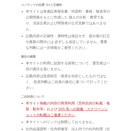
コンテンツの位置づけと正確性
本サイトは有価証券報告書・IR資料・書籍・報道等の
公開情報をもとに作成した 個人の分析・整理であ
り、当該企業および関係者の公式見解ではありませ
ん。
記載内容の正確性・適時性は保証せず、提出後の訂正
や最新の開示には 必ずしも追従していません。重要
な判断には一次情報をご参照ください。
責任の範囲
本サイトの利用に起因する損害について、運営者は一
切の責任を負いません。
記載内容は投資助言・推奨を目的としたものではな
く、 投資判断はご自身の責任に基づいて行ってくだ
さい。
二次利用について
本サイト掲載の内容の商用利用（営利目的の転載・複
製・配布等）および
SNS 等への画像・スクリーンシ
ョットの転載はご遠慮ください
。
本サイトへのリンクは制限しておりません。
社内会議資料・社内研修等、法人内での社内利用（社