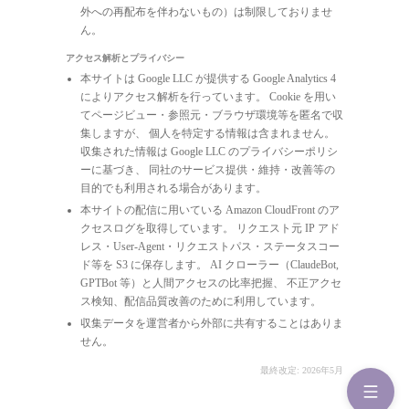
外への再配布を伴わないもの）は制限しておりませ
ん。
アクセス解析とプライバシー
本サイトは Google LLC が提供する Google Analytics 4
によりアクセス解析を行っています。 Cookie を用い
てページビュー・参照元・ブラウザ環境等を匿名で収
集しますが、 個人を特定する情報は含まれません。
収集された情報は Google LLC のプライバシーポリシ
ーに基づき、 同社のサービス提供・維持・改善等の
目的でも利用される場合があります。
本サイトの配信に用いている Amazon CloudFront のア
クセスログを取得しています。 リクエスト元 IP アド
レス・User-Agent・リクエストパス・ステータスコー
ド等を S3 に保存します。 AI クローラー（ClaudeBot,
GPTBot 等）と人間アクセスの比率把握、 不正アクセ
ス検知、配信品質改善のために利用しています。
収集データを運営者から外部に共有することはありま
せん。
最終改定: 2026年5月