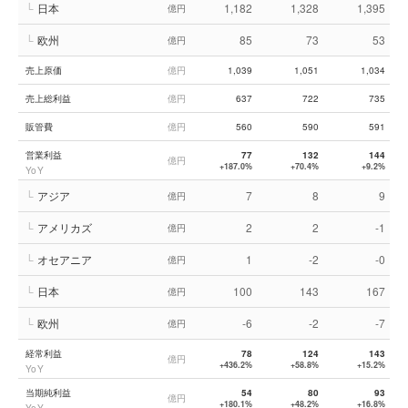
└
日本
1,182
1,328
1,395
億円
└
欧州
85
73
53
億円
売上原価
億円
1,039
1,051
1,034
売上総利益
億円
637
722
735
販管費
億円
560
590
591
営業利益
77
132
144
億円
+187.0%
+70.4%
+9.2%
YoY
└
アジア
7
8
9
億円
└
アメリカズ
2
2
-1
億円
└
オセアニア
1
-2
-0
億円
└
日本
100
143
167
億円
└
欧州
-6
-2
-7
億円
経常利益
78
124
143
億円
+436.2%
+58.8%
+15.2%
YoY
当期純利益
54
80
93
億円
+180.1%
+48.2%
+16.8%