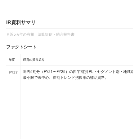
IR資料サマリ
直近5ヵ年の有報・決算短信・統合報告書
ファクトシート
年度
経営の振り返り
過去5期分（FY21〜FY25）の四半期別 PL・セグメント別・地域
FY27
最小限で表中心。長期トレンド把握用の補助資料。