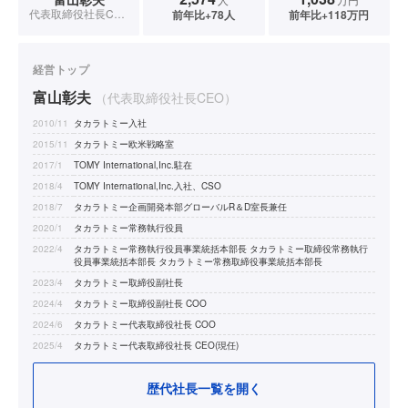
代表取締役社長CEO
前年比+78人
前年比+118万円
経営トップ
富山彰夫
（代表取締役社長CEO）
2010/11
タカラトミー入社
2015/11
タカラトミー欧米戦略室
2017/1
TOMY International,Inc.駐在
2018/4
TOMY International,Inc.入社、CSO
2018/7
タカラトミー企画開発本部グローバルR＆D室長兼任
2020/1
タカラトミー常務執行役員
2022/4
タカラトミー常務執行役員事業統括本部長 タカラトミー取締役常務執行
役員事業統括本部長 タカラトミー常務取締役事業統括本部長
2023/4
タカラトミー取締役副社長
2024/4
タカラトミー取締役副社長 COO
2024/6
タカラトミー代表取締役社長 COO
2025/4
タカラトミー代表取締役社長 CEO(現任)
歴代社長一覧を開く