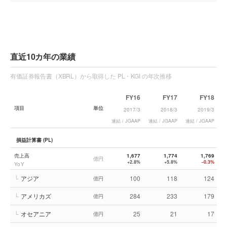
直近10カ年の業績
有価証券報告書（XBRL）から取得した PL・KGI の年次推移
FY16
FY17
FY18
項目
単位
2017/3
2018/3
2019/3
連結 / JGAAP
連結 / JGAAP
連結 / JGAAP
連
損益計算書 (PL)
売上高
1,677
1,774
1,769
億円
+2.8%
+5.8%
−0.3%
YoY
└
アジア
100
118
124
億円
└
アメリカズ
284
233
179
億円
└
オセアニア
25
21
17
億円