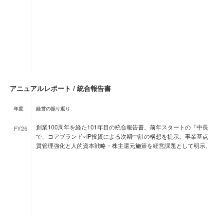
アニュアルレポート / 統合報告書
年度
経営の振り返り
創業100周年を経た101年目の統合報告書。前年スタートの『中長期
FY26
で、コアブランド×IP投資による次期中計の構想を提示。事業基点を
質管理強化と人的資本戦略・株主還元施策を経営課題として明示。