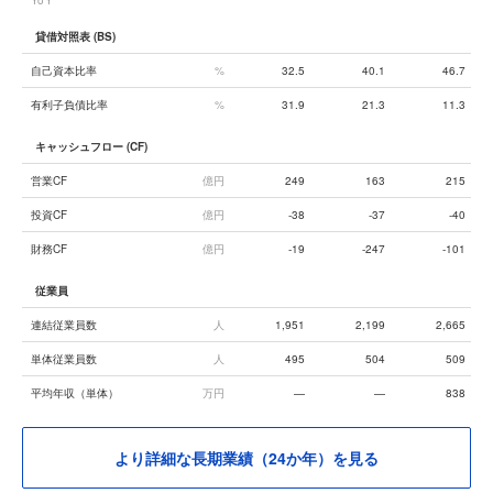
YoY
貸借対照表 (BS)
自己資本比率
%
32.5
40.1
46.7
有利子負債比率
%
31.9
21.3
11.3
キャッシュフロー (CF)
営業CF
億円
249
163
215
投資CF
億円
-38
-37
-40
財務CF
億円
-19
-247
-101
従業員
連結従業員数
人
1,951
2,199
2,665
単体従業員数
人
495
504
509
平均年収（単体）
万円
—
—
838
より詳細な長期業績（24か年）を見る