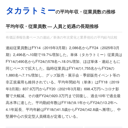
タカラトミー
の平均年収・従業員数の推移
平均年収・従業員数 — 人員と処遇の長期推移
有価証券報告書ベースの連結／単体の年次変化と業界他社の平均給与比較
連結従業員数はFY14（2015年3月期）2,086名からFY24（2025年3月
期）2,496名へ10期で19.7%増加した。単体（タカラトミー）従業員は
FY14の490名からFY24の578名へ18.0%増加、ほぼ単体・連結ともに
同じペースで拡大した。臨時従業員はFY14の1,755名からFY24の
1,880名へ7.1%増加し、グッズ販売・展示会・季節販売イベント等の
非正規雇用も維持されている。平均年間給与（単体）はFY18（2019
年3月期）837.9万円からFY20（2021年3月期）698.4万円へコロナ影
響で大幅減、その後FY24の920.3万円まで回復し、過去10年で過去最
高水準に達した。平均勤続年数はFY18の9.1年からFY24の13.2年へ
4.1年延長、平均年齢はFY18の41.5歳からFY24の42.8歳へ漸増し、中
堅層中心の安定型人員構造が定着している。