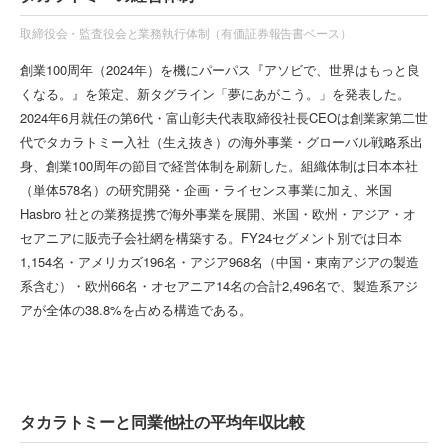
取締役会・監査役会と業務執行体制（有価証券報告書ベース）
創業100周年（2024年）を機にパーパス『アソビで、世界はもっと良
くなる。』を策定、新タグライン「夢にあがこう。」を発表した。
2024年6月就任の第6代・富山彰夫代表取締役社長CEOは創業家第二世
代でタカラトミー入社（生え抜き）の海外事業・グローバル戦略系出
身、創業100周年の節目で経営体制を刷新した。組織体制は日本本社
（単体578名）の研究開発・企画・ライセンス事業に加え、米国
Hasbro 社との業務提携で海外事業を展開、米国・欧州・アジア・オ
セアニアに販売子会社網を構築する。FY24セグメント別では日本
1,154名・アメリカズ196名・アジア968名（中国・東南アジアの製造
系含む）・欧州66名・オセアニア14名の合計2,496名で、製造系アジ
アが全体の38.8%を占める構造である。
タカラトミーと同業他社の平均年収比較