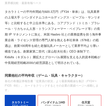
業界横比較・最新有報ベース
タカラトミーの平均年間給与920.3万円（FY24・単体）は、玩具業界
の上場大手（バンダイナムコホールディングス・ピープル・サンリオ
等）と比較すると中上位水準にある。コアブランド（トミカ・プラレ
ール・リカちゃん人形・トランスフォーマー・ベイブレード等）の長
期 IP マネジメントに加え、米国 Hasbro 社との業務提携を担う海外事
業企画・ライセンス管理の専門人材を抱える本社単体（578名）の処
遇は、創業100周年を経た老舗玩具メーカーとして業界平均より厚い
構造である。創業家第二世代（富山彰夫社長）CEO 体制下で、
Kidults（キダルト）層拡大とグローバル展開を支える人的資本戦略が
中長期経営戦略2030の経営課題として明示されている。
同業他社の平均年収
（ゲーム・玩具・キャラクター）
各社の有価証券報告書「従業員の状況」より最新掲載値を集計（
FY24〜
FY25
·
6
社）。 カードをクリックするとその企業の業績ページへ移動しま
す。
タカラトミー
バンダイナムコHD
任天堂
FY25
/ 2026/3
FY25
/ 2026/3
FY25
/ 2026/3