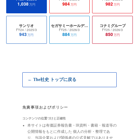
1,038
984
982
万円
万円
万円
サンリオ
セガサミーホールディングス
コナミグループ
FY24
/ 2025/3
FY25
/ 2026/3
FY25
/ 2026/3
943
884
850
万円
万円
万円
← The社史 トップに戻る
免責事項およびポリシー
コンテンツの位置づけと正確性
本サイトは有価証券報告書・IR資料・書籍・報道等の
公開情報をもとに作成した 個人の分析・整理であ
り、当該企業および関係者の公式見解ではありませ