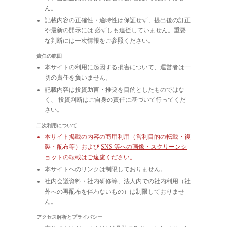
ん。
記載内容の正確性・適時性は保証せず、提出後の訂正
や最新の開示には 必ずしも追従していません。重要
な判断には一次情報をご参照ください。
責任の範囲
本サイトの利用に起因する損害について、運営者は一
切の責任を負いません。
記載内容は投資助言・推奨を目的としたものではな
く、 投資判断はご自身の責任に基づいて行ってくだ
さい。
二次利用について
本サイト掲載の内容の商用利用（営利目的の転載・複
製・配布等）および
SNS 等への画像・スクリーンシ
ョットの転載はご遠慮ください
。
本サイトへのリンクは制限しておりません。
社内会議資料・社内研修等、法人内での社内利用（社
外への再配布を伴わないもの）は制限しておりませ
ん。
アクセス解析とプライバシー