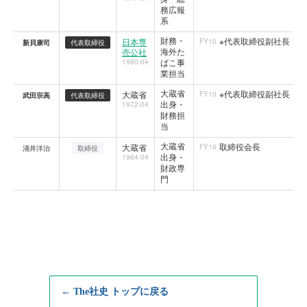
務広報
系
財務・
※代表取締役副社長
日本専
FY10
新貝康司
代表取締役
海外た
売公社
ばこ事
1980-04
業担当
大蔵省
※代表取締役副社長
大蔵省
FY10
武田宗高
代表取締役
出身・
1972-04
財務担
当
大蔵省
取締役会長
大蔵省
FY10
涌井洋治
取締役
出身・
1964-04
財政専
門
← The社史 トップに戻る