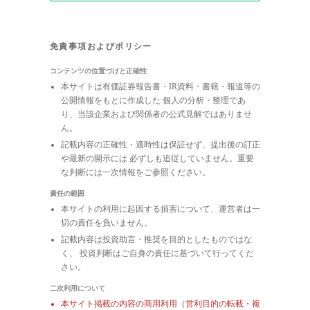
免責事項およびポリシー
コンテンツの位置づけと正確性
本サイトは有価証券報告書・IR資料・書籍・報道等の
公開情報をもとに作成した 個人の分析・整理であ
り、当該企業および関係者の公式見解ではありませ
ん。
記載内容の正確性・適時性は保証せず、提出後の訂正
や最新の開示には 必ずしも追従していません。重要
な判断には一次情報をご参照ください。
責任の範囲
本サイトの利用に起因する損害について、運営者は一
切の責任を負いません。
記載内容は投資助言・推奨を目的としたものではな
く、 投資判断はご自身の責任に基づいて行ってくだ
さい。
二次利用について
本サイト掲載の内容の商用利用（営利目的の転載・複