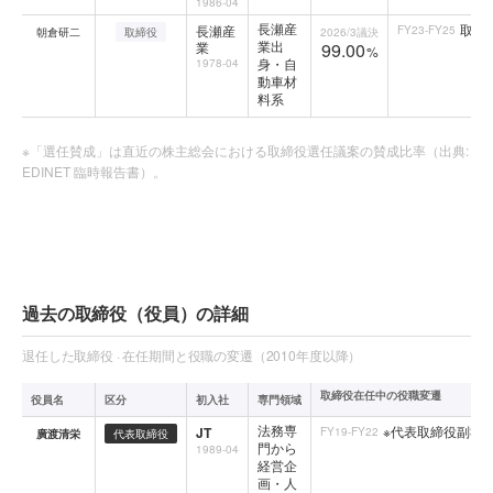
1986-04
長瀬産
取締
長瀬産
FY23-FY25
朝倉研二
取締役
2026/3
議決
業出
業
99.00
%
身・自
1978-04
動車材
料系
※「選任賛成」は直近の株主総会における取締役選任議案の賛成比率（出典:
EDINET 臨時報告書）。
過去の取締役（役員）の詳細
退任した取締役 · 在任期間と役職の変遷（2010年度以降）
取締役在任中の役職変遷
役員名
区分
初入社
専門領域
法務専
※代表取締役副社
JT
FY19-FY22
廣渡清栄
代表取締役
門から
1989-04
経営企
画・人