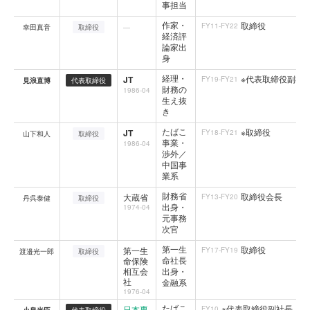
事担当
作家・
取締役
FY11-FY22
幸田真音
取締役
—
経済評
論家出
身
経理・
※代表取締役副社
JT
FY19-FY21
見浪直博
代表取締役
財務の
1986-04
生え抜
き
たばこ
※取締役
JT
FY18-FY21
山下和人
取締役
事業・
1986-04
渉外／
中国事
業系
財務省
取締役会長
大蔵省
FY13-FY20
丹呉泰健
取締役
出身・
1974-04
元事務
次官
第一生
取締役
第一生
FY17-FY19
渡邉光一郎
取締役
命社長
命保険
相互会
出身・
社
金融系
1976-04
たばこ
※代表取締役副社長
日本専
FY10