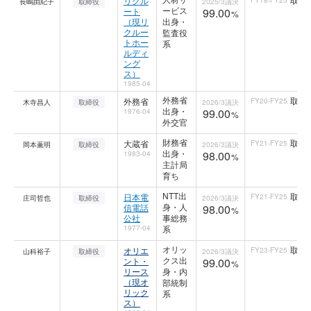
リクル
長嶋由紀子
取締役
2025/3
議決
ービス
ート
99.00
%
（現リ
出身・
クルー
監査役
トホー
系
ルディ
ング
ス）
1985-04
外務省
取締
外務省
FY20-FY25
木寺昌人
取締役
2026/3
議決
出身・
99.00
1976-04
%
外交官
財務省
取締
大蔵省
FY21-FY25
岡本薫明
取締役
2026/3
議決
出身・
98.00
1983-04
%
主計局
育ち
NTT出
取締
日本電
FY21-FY25
庄司哲也
取締役
2026/3
議決
身・人
信電話
98.00
%
公社
事総務
1977-04
系
オリッ
取締
オリエ
FY23-FY25
山科裕子
取締役
2026/3
議決
クス出
ント・
99.00
%
リース
身・内
（現オ
部統制
リック
系
ス）