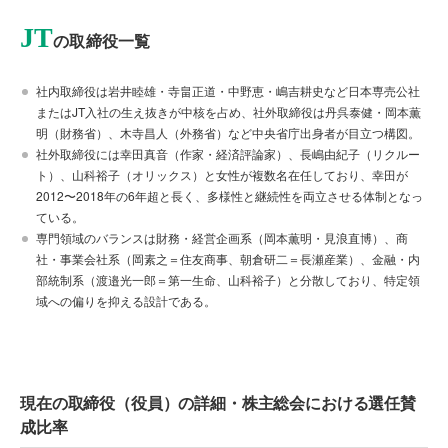
JT
の取締役一覧
社内取締役は岩井睦雄・寺畠正道・中野恵・嶋吉耕史など日本専売公社
またはJT入社の生え抜きが中核を占め、社外取締役は丹呉泰健・岡本薫
明（財務省）、木寺昌人（外務省）など中央省庁出身者が目立つ構図。
社外取締役には幸田真音（作家・経済評論家）、長嶋由紀子（リクルー
ト）、山科裕子（オリックス）と女性が複数名在任しており、幸田が
2012〜2018年の6年超と長く、多様性と継続性を両立させる体制となっ
ている。
専門領域のバランスは財務・経営企画系（岡本薫明・見浪直博）、商
社・事業会社系（岡素之＝住友商事、朝倉研二＝長瀬産業）、金融・内
部統制系（渡邉光一郎＝第一生命、山科裕子）と分散しており、特定領
域への偏りを抑える設計である。
現在の取締役（役員）の詳細・株主総会における選任賛
成比率