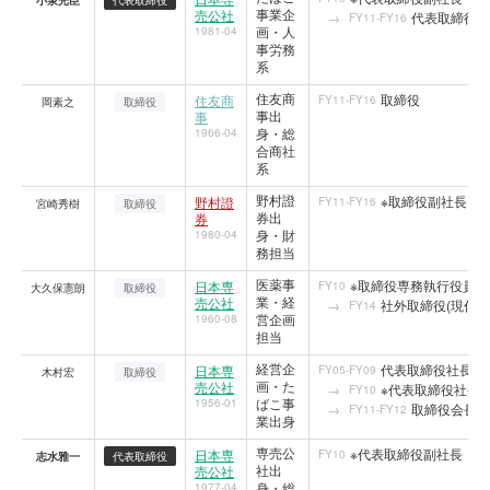
小泉光臣
代表取締役
事業企
売公社
代表取締役社
FY11-FY16
画・人
1981-04
事労務
系
住友商
取締役
住友商
FY11-FY16
岡素之
取締役
事出
事
身・総
1966-04
合商社
系
野村證
※取締役副社長
野村證
FY11-FY16
宮崎秀樹
取締役
券出
券
身・財
1980-04
務担当
医薬事
※取締役専務執行役員
日本専
FY10
大久保憲朗
取締役
業・経
売公社
社外取締役(現任)2
FY14
営企画
1960-08
担当
経営企
代表取締役社長
日本専
FY05-FY09
木村宏
取締役
画・た
売公社
※代表取締役社長
FY10
ばこ事
1956-01
取締役会長
FY11-FY12
業出身
専売公
※代表取締役副社長
日本専
FY10
志水雅一
代表取締役
社出
売公社
身・総
1977-04