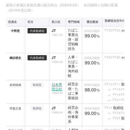
最新の有価証券報告書の提出時点（2026年3月） · 在任期間と役職の変遷
（2010年度以降）
取締役在任中の役
役員名
区分
初入社
専門領域
選任賛成
たばこ
※代
JT
FY22-FY25
中野恵
代表取締役
2026/3
議決
事業出
99.00
1991-04
%
身・経
営戦略
担当
人事・
※代
JT
FY23-FY25
嶋吉耕史
代表取締役
2026/3
議決
たばこ
99.00
1993-04
%
事業・
海外経
験
経営企
取締
日本専
FY10-FY11
岩井睦雄
取締役
2025/3
議決
画・た
売公社
98.00
FY15-FY16
%
ばこ事
1983-04
FY19-FY20
業統括
FY21-FY25
経営企
取締役
JT
FY12
寺畠正道
取締役
2026/3
議決
画・海
99.00
1989-04
FY19-FY24
%
外事業
取締
FY25
系
人材サ
取締
FY18-FY25