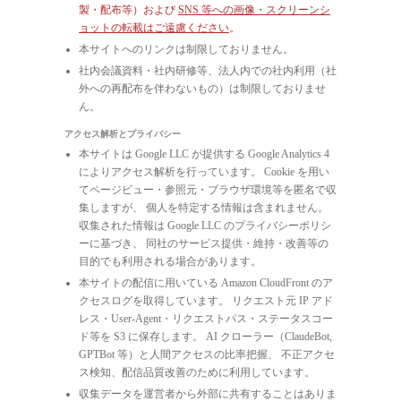
製・配布等）および
SNS 等への画像・スクリーンシ
ョットの転載はご遠慮ください
。
本サイトへのリンクは制限しておりません。
社内会議資料・社内研修等、法人内での社内利用（社
外への再配布を伴わないもの）は制限しておりませ
ん。
アクセス解析とプライバシー
本サイトは Google LLC が提供する Google Analytics 4
によりアクセス解析を行っています。 Cookie を用い
てページビュー・参照元・ブラウザ環境等を匿名で収
集しますが、 個人を特定する情報は含まれません。
収集された情報は Google LLC のプライバシーポリシ
ーに基づき、 同社のサービス提供・維持・改善等の
目的でも利用される場合があります。
本サイトの配信に用いている Amazon CloudFront のア
クセスログを取得しています。 リクエスト元 IP アド
レス・User-Agent・リクエストパス・ステータスコー
ド等を S3 に保存します。 AI クローラー（ClaudeBot,
GPTBot 等）と人間アクセスの比率把握、 不正アクセ
ス検知、配信品質改善のために利用しています。
収集データを運営者から外部に共有することはありま