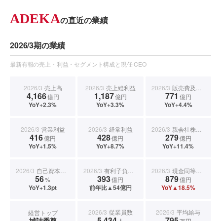
ADEKA
の直近の業績
2026/3期の業績
最新有報の売上・利益・セグメント構成と現任 CEO
2026/3
売上高
2026/3
売上総利益
2026/3
販売費及び一般管理費
4,166
1,187
771
億円
億円
億円
YoY+2.3%
YoY+3.3%
YoY+4.4%
2026/3
営業利益
2026/3
経常利益
2026/3
親会社株主に帰属する当期純利益
416
428
279
億円
億円
億円
YoY+1.5%
YoY+8.7%
YoY+11.4%
2026/3
自己資本比率
2026/3
有利子負債合計
2026/3
現金同等物期末残高
56
393
879
%
億円
億円
YoY+1.3pt
前年比▲54億円
YoY▲18.5%
2026/3
従業員数
2026/3
平均給与
経営トップ
5,434
795
城詰秀尊
人
万円