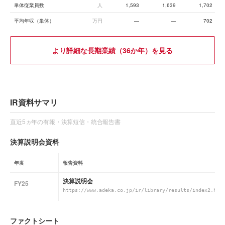
単体従業員数
人
1,593
1,639
1,702
平均年収（単体）
万円
—
—
702
より詳細な長期業績（36か年）を見る
IR資料サマリ
直近5ヵ年の有報・決算短信・統合報告書
決算説明会資料
年度
報告資料
決算説明会
FY25
https://www.adeka.co.jp/ir/library/results/index2.htm
ファクトシート