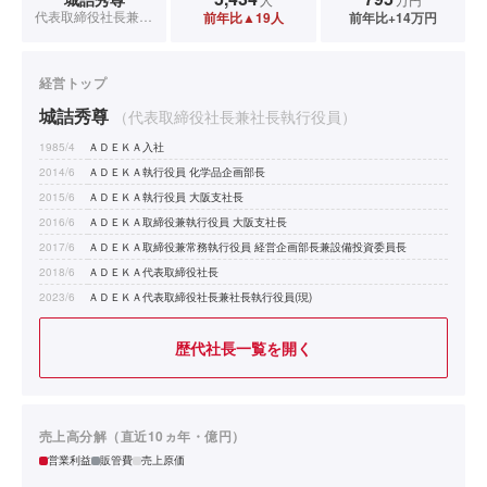
代表取締役社長兼社長執行役員
前年比▲19人
前年比+14万円
経営トップ
城詰秀尊
（代表取締役社長兼社長執行役員）
1985/4
ＡＤＥＫＡ入社
2014/6
ＡＤＥＫＡ執行役員 化学品企画部長
2015/6
ＡＤＥＫＡ執行役員 大阪支社長
2016/6
ＡＤＥＫＡ取締役兼執行役員 大阪支社長
2017/6
ＡＤＥＫＡ取締役兼常務執行役員 経営企画部長兼設備投資委員長
2018/6
ＡＤＥＫＡ代表取締役社長
2023/6
ＡＤＥＫＡ代表取締役社長兼社長執行役員(現)
歴代社長一覧を開く
売上高分解（直近10ヵ年・億円）
営業利益
販管費
売上原価