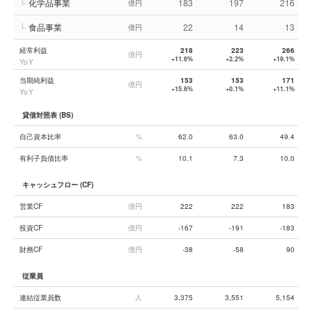
└
化学品事業
183
197
216
億円
└
食品事業
22
14
13
億円
経常利益
218
223
266
億円
+11.6%
+2.2%
+19.1%
YoY
当期純利益
153
153
171
億円
+15.6%
+0.1%
+11.1%
YoY
貸借対照表 (BS)
自己資本比率
%
62.0
63.0
49.4
有利子負債比率
%
10.1
7.3
10.0
キャッシュフロー (CF)
営業CF
億円
222
222
183
投資CF
億円
-167
-191
-183
財務CF
億円
-38
-58
90
従業員
連結従業員数
人
3,375
3,551
5,154