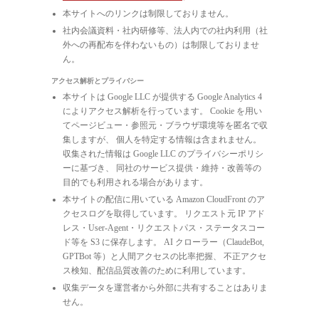
本サイトへのリンクは制限しておりません。
社内会議資料・社内研修等、法人内での社内利用（社
外への再配布を伴わないもの）は制限しておりませ
ん。
アクセス解析とプライバシー
本サイトは Google LLC が提供する Google Analytics 4
によりアクセス解析を行っています。 Cookie を用い
てページビュー・参照元・ブラウザ環境等を匿名で収
集しますが、 個人を特定する情報は含まれません。
収集された情報は Google LLC のプライバシーポリシ
ーに基づき、 同社のサービス提供・維持・改善等の
目的でも利用される場合があります。
本サイトの配信に用いている Amazon CloudFront のア
クセスログを取得しています。 リクエスト元 IP アド
レス・User-Agent・リクエストパス・ステータスコー
ド等を S3 に保存します。 AI クローラー（ClaudeBot,
GPTBot 等）と人間アクセスの比率把握、 不正アクセ
ス検知、配信品質改善のために利用しています。
収集データを運営者から外部に共有することはありま
せん。