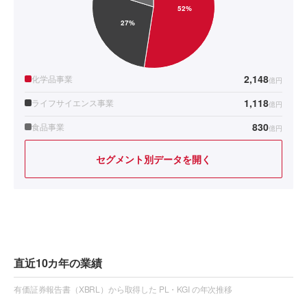
2,148
化学品事業
億円
1,118
ライフサイエンス事業
億円
830
食品事業
億円
セグメント別データを開く
直近10カ年の業績
有価証券報告書（XBRL）から取得した PL・KGI の年次推移