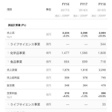
FY16
FY17
FY18
項目
単位
2017/3
2018/3
2019/3
連結 / JGAAP
連結 / JGAAP
連結 / JGAAP
連
損益計算書 (PL)
売上高
2,234
2,396
2,994
億円
+0.3%
+7.2%
+24.9%
YoY
└
ライフサイエンス事業
—
—
344
億円
└
化学品事業
1,477
1,586
1,808
億円
└
食品事業
664
699
718
億円
売上原価
億円
1,676
1,818
2,248
売上総利益
億円
559
578
745
販管費
億円
348
364
479
営業利益
210
213
266
億円
+9.0%
+1.4%
+24.9%
YoY
└
ライフサイエンス事業
—
—
33
億円