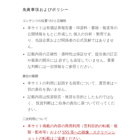
免責事項およびポリシー
コンテンツの位置づけと正確性
本サイトは有価証券報告書・IR資料・書籍・報道等の
公開情報をもとに作成した 個人の分析・整理であ
り、当該企業および関係者の公式見解ではありませ
ん。
記載内容の正確性・適時性は保証せず、提出後の訂正
や最新の開示には 必ずしも追従していません。重要
な判断には一次情報をご参照ください。
責任の範囲
本サイトの利用に起因する損害について、運営者は一
切の責任を負いません。
記載内容は投資助言・推奨を目的としたものではな
く、 投資判断はご自身の責任に基づいて行ってくだ
さい。
二次利用について
本サイト掲載の内容の商用利用（営利目的の転載・複
製・配布等）および
SNS 等への画像・スクリーンシ
ョットの転載はご遠慮ください
。