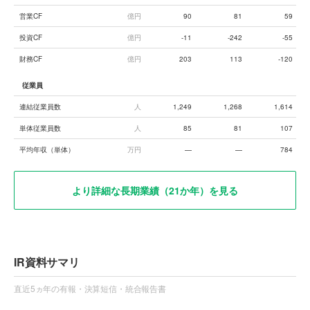
営業CF
億円
90
81
59
投資CF
億円
-11
-242
-55
財務CF
億円
203
113
-120
従業員
連結従業員数
人
1,249
1,268
1,614
単体従業員数
人
85
81
107
平均年収（単体）
万円
—
—
784
より詳細な長期業績（21か年）を見る
IR資料サマリ
直近5ヵ年の有報・決算短信・統合報告書