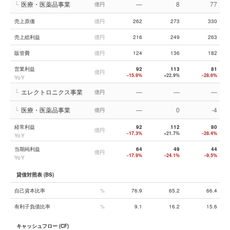
└
医療・医薬品事業
—
8
77
億円
売上原価
億円
262
273
330
売上総利益
億円
216
249
263
販管費
億円
124
136
182
営業利益
92
113
81
億円
−15.9%
+22.9%
−28.6%
YoY
└
エレクトロニクス事業
—
—
—
億円
└
医療・医薬品事業
—
0
-4
億円
経常利益
92
112
80
億円
−17.3%
+21.7%
−28.4%
YoY
当期純利益
64
49
44
億円
−17.9%
−24.1%
−9.5%
YoY
貸借対照表 (BS)
自己資本比率
%
76.9
65.2
66.4
有利子負債比率
%
9.1
16.2
15.6
キャッシュフロー (CF)