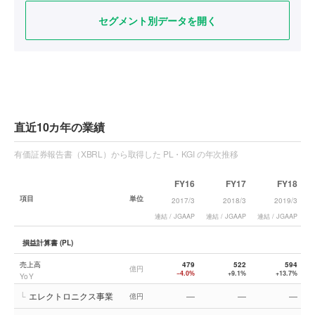
セグメント別データを開く
直近10カ年の業績
有価証券報告書（XBRL）から取得した PL・KGI の年次推移
FY16
FY17
FY18
項目
単位
2017/3
2018/3
2019/3
連結 / JGAAP
連結 / JGAAP
連結 / JGAAP
連
損益計算書 (PL)
売上高
479
522
594
億円
−4.0%
+9.1%
+13.7%
YoY
└
エレクトロニクス事業
—
—
—
億円