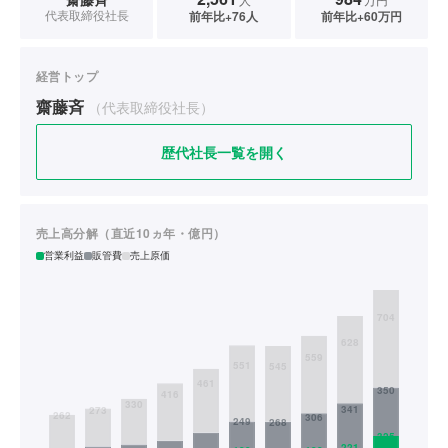
代表取締役社長
前年比+76人
前年比+60万円
経営トップ
齋藤斉
（代表取締役社長）
歴代社長一覧を開く
売上高分解（直近10ヵ年・億円）
営業利益
販管費
売上原価