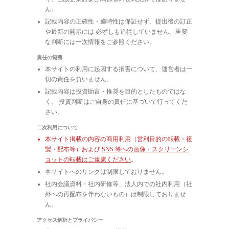
ん。
記載内容の正確性・適時性は保証せず、提出後の訂正
や最新の開示には 必ずしも追従していません。重要
な判断には一次情報をご参照ください。
責任の範囲
本サイトの利用に起因する損害について、運営者は一
切の責任を負いません。
記載内容は投資助言・推奨を目的としたものではな
く、 投資判断はご自身の責任に基づいて行ってくだ
さい。
二次利用について
本サイト掲載の内容の商用利用（営利目的の転載・複
製・配布等）および
SNS 等への画像・スクリーンシ
ョットの転載はご遠慮ください
。
本サイトへのリンクは制限しておりません。
社内会議資料・社内研修等、法人内での社内利用（社
外への再配布を伴わないもの）は制限しておりませ
ん。
アクセス解析とプライバシー