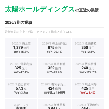
太陽ホールディングス
の直近の業績
2026/3期の業績
最新有報の売上・利益・セグメント構成と現任 CEO
2026/3
売上高
2026/3
売上総利益
2026/3
販売費及び一般管理費
1,379
675
350
億円
億円
億円
YoY+15.8%
YoY+20.1%
YoY+2.5%
2026/3
営業利益
2026/3
経常利益
2026/3
親会社株主に帰属する当期純利益
325
322
240
億円
億円
億円
YoY+47.4%
YoY+49.4%
YoY+122.7%
2026/3
自己資本比率
2026/3
有利子負債合計
2026/3
現金同等物期末残高
57.3
424
425
%
億円
億円
YoY+3.7pt
前年比▲48億円
YoY▲3.4%
2026/3
従業員数
2026/3
平均給与
経営トップ
2,561
984
齋藤斉
人
万円