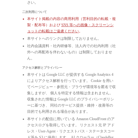
さい。
二次利用について
本サイト掲載の内容の商用利用（営利目的の転載・複
製・配布等）および
SNS 等への画像・スクリーンシ
ョットの転載はご遠慮ください
。
本サイトへのリンクは制限しておりません。
社内会議資料・社内研修等、法人内での社内利用（社
外への再配布を伴わないもの）は制限しておりませ
ん。
アクセス解析とプライバシー
本サイトは Google LLC が提供する Google Analytics 4
によりアクセス解析を行っています。 Cookie を用い
てページビュー・参照元・ブラウザ環境等を匿名で収
集しますが、 個人を特定する情報は含まれません。
収集された情報は Google LLC のプライバシーポリシ
ーに基づき、 同社のサービス提供・維持・改善等の
目的でも利用される場合があります。
本サイトの配信に用いている Amazon CloudFront のア
クセスログを取得しています。 リクエスト元 IP アド
レス・User-Agent・リクエストパス・ステータスコー
ド等を S3 に保存します。 AI クローラー（ClaudeBot,