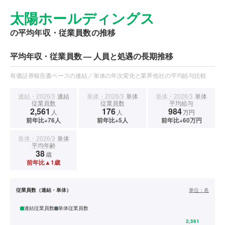
太陽ホールディングス
の平均年収・従業員数の推移
平均年収・従業員数 — 人員と処遇の長期推移
有価証券報告書ベースの連結／単体の年次変化と業界他社の平均給与比較
連結・2026/3
連結
単体・2026/3
単体
単体・2026/3
単体
従業員数
従業員数
平均給与
2,561
176
984
人
人
万円
前年比+76人
前年比+5人
前年比+60万円
単体・2026/3
単体
平均年齢
38
歳
前年比▲1歳
従業員数（連結・単体）
単位：
名
連結従業員数
単体従業員数