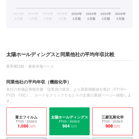
太陽ホールディングスと同業他社の平均年収比較
業界横比較・最新有報ベース
同業他社の平均年収
（機能化学）
各社の有価証券報告書「従業員の状況」より最新掲載値を集計（
FY19〜
FY25
·
13
社）。 カードをクリックするとその企業の業績ページへ移動しま
す。
富士フイルム
太陽ホールディングス
三菱瓦斯化学
FY25
/ 2026/3
FY25
/ 2026/3
FY25
/ 2026/3
1,086
984
908
万円
万円
万円