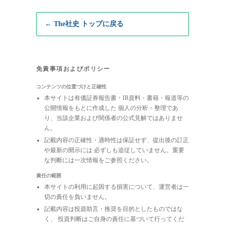
← The社史 トップに戻る
免責事項およびポリシー
コンテンツの位置づけと正確性
本サイトは有価証券報告書・IR資料・書籍・報道等の
公開情報をもとに作成した 個人の分析・整理であ
り、当該企業および関係者の公式見解ではありませ
ん。
記載内容の正確性・適時性は保証せず、提出後の訂正
や最新の開示には 必ずしも追従していません。重要
な判断には一次情報をご参照ください。
責任の範囲
本サイトの利用に起因する損害について、運営者は一
切の責任を負いません。
記載内容は投資助言・推奨を目的としたものではな
く、 投資判断はご自身の責任に基づいて行ってくだ