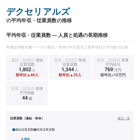
デクセリアルズ
の平均年収・従業員数の推移
平均年収・従業員数 — 人員と処遇の長期推移
有価証券報告書ベースの連結／単体の年次変化と業界他社の平均給与比較
連結・2026/3
連結
単体・2026/3
単体
単体・2026/3
単体
従業員数
従業員数
平均給与
1,802
1,344
769
人
人
万円
前年比▲86人
前年比▲25人
前年比+10万円
単体・2026/3
単体
平均年齢
44
歳
従業員数（連結・単体）
単位：
名
連結従業員数
単体従業員数