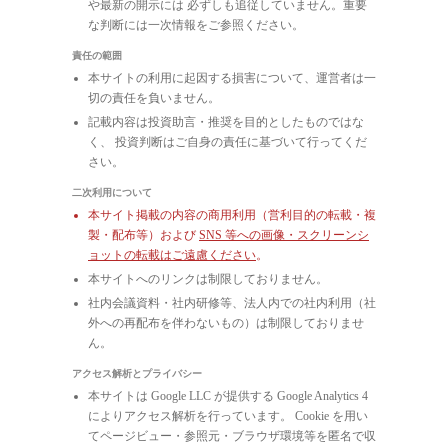
や最新の開示には 必ずしも追従していません。重要
な判断には一次情報をご参照ください。
責任の範囲
本サイトの利用に起因する損害について、運営者は一
切の責任を負いません。
記載内容は投資助言・推奨を目的としたものではな
く、 投資判断はご自身の責任に基づいて行ってくだ
さい。
二次利用について
本サイト掲載の内容の商用利用（営利目的の転載・複
製・配布等）および
SNS 等への画像・スクリーンシ
ョットの転載はご遠慮ください
。
本サイトへのリンクは制限しておりません。
社内会議資料・社内研修等、法人内での社内利用（社
外への再配布を伴わないもの）は制限しておりませ
ん。
アクセス解析とプライバシー
本サイトは Google LLC が提供する Google Analytics 4
によりアクセス解析を行っています。 Cookie を用い
てページビュー・参照元・ブラウザ環境等を匿名で収