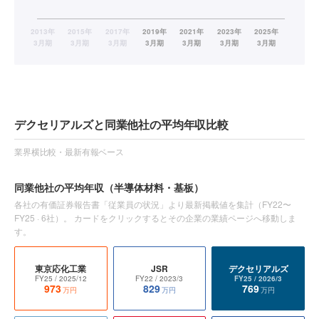
デクセリアルズと同業他社の平均年収比較
業界横比較・最新有報ベース
同業他社の平均年収
（半導体材料・基板）
各社の有価証券報告書「従業員の状況」より最新掲載値を集計（
FY22〜
FY25
·
6
社）。 カードをクリックするとその企業の業績ページへ移動しま
す。
東京応化工業
JSR
デクセリアルズ
FY25
/ 2025/12
FY22
/ 2023/3
FY25
/ 2026/3
973
829
769
万円
万円
万円