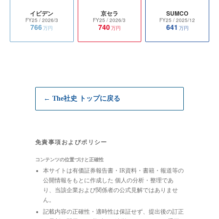
イビデン
京セラ
SUMCO
FY25
/ 2026/3
FY25
/ 2026/3
FY25
/ 2025/12
766
740
641
万円
万円
万円
← The社史 トップに戻る
免責事項およびポリシー
コンテンツの位置づけと正確性
本サイトは有価証券報告書・IR資料・書籍・報道等の
公開情報をもとに作成した 個人の分析・整理であ
り、当該企業および関係者の公式見解ではありませ
ん。
記載内容の正確性・適時性は保証せず、提出後の訂正