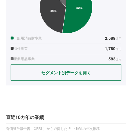
2,589
一般用消費財事業
億円
1,780
海外事業
億円
583
産業用品事業
億円
セグメント別データを開く
直近10カ年の業績
有価証券報告書（XBRL）から取得した PL・KGI の年次推移