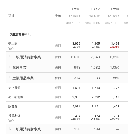
FY16
FY17
FY18
F
項目
単位
2016/12
2017/12
2018/12
2019
連結 / IFRS
連結 / IFRS
連結 / IFRS
連結 / I
損益計算書 (PL)
売上高
3,956
4,105
3,494
3,
億円
+4.5%
+3.8%
−14.9%
−
YoY
└
一般用消費財事業
2,613
2,648
2,316
2,
億円
└
海外事業
993
1,082
1,050
1,
億円
└
産業用品事業
314
333
580
億円
売上原価
億円
1,621
1,713
1,777
1,
売上総利益
億円
2,336
2,392
1,717
1,
販管費
億円
2,091
2,121
1,434
1,
営業利益
245
272
342
億円
+49.6%
+11.0%
+25.7%
−1
YoY
└
一般用消費財事業
158
189
—
億円