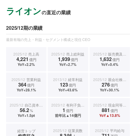
ライオン
の直近の業績
2025/12期の業績
最新有報の売上・利益・セグメント構成と現任 CEO
2025/12
売上高
2025/12
売上総利益
2025/12
販売費及び一般管理費
4,221
1,939
1,632
億円
億円
億円
YoY+2.2%
YoY+2.7%
YoY+0.4%
2025/12
営業利益
2013/12
経常利益
2025/12
親会社株主に帰属する当期純利益
364
123
276
億円
億円
億円
YoY+28.1%
YoY+43.6%
YoY+30.1%
2025/12
自己資本比率
2023/12
有利子負債合計
2025/12
現金同等物期末残高
56.2
1
881
%
億円
億円
YoY+1.5pt
前年比▲14億円
YoY▲13.8%
2025/12
従業員数
2025/12
平均給与
経営トップ
8,346
711
竹森征之
人
万円