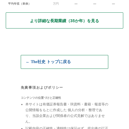
平均年収（単体）
万円
—
—
—
より詳細な長期業績（35か年）を見る
← The社史 トップに戻る
免責事項およびポリシー
コンテンツの位置づけと正確性
本サイトは有価証券報告書・IR資料・書籍・報道等の
公開情報をもとに作成した 個人の分析・整理であ
り、当該企業および関係者の公式見解ではありませ
ん。
記載内容の正確性・適時性は保証せず、提出後の訂正