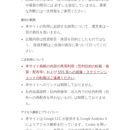
や最新の開示には 必ずしも追従していません。重要
な判断には一次情報をご参照ください。
責任の範囲
本サイトの利用に起因する損害について、運営者は一
切の責任を負いません。
記載内容は投資助言・推奨を目的としたものではな
く、 投資判断はご自身の責任に基づいて行ってくだ
さい。
二次利用について
本サイト掲載の内容の商用利用（営利目的の転載・複
製・配布等）および
SNS 等への画像・スクリーンシ
ョットの転載はご遠慮ください
。
本サイトへのリンクは制限しておりません。
社内会議資料・社内研修等、法人内での社内利用（社
外への再配布を伴わないもの）は制限しておりませ
ん。
アクセス解析とプライバシー
本サイトは Google LLC が提供する Google Analytics 4
によりアクセス解析を行っています。 Cookie を用い