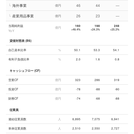
└
海外事業
46
44
—
億円
└
産業用品事業
26
23
—
億円
当期純利益
160
198
248
億円
+49.4%
+24.3%
+25.2%
−1
YoY
貸借対照表 (BS)
自己資本比率
%
50.1
53.3
54.1
有利子負債比率
%
2.0
1.6
0.8
キャッシュフロー (CF)
営業CF
億円
323
286
319
投資CF
億円
-78
-88
-90
財務CF
億円
-74
-68
-88
従業員
連結従業員数
人
6,895
7,075
6,941
7,
単体従業員数
人
2,510
2,550
2,727
2,