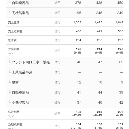
└
自動車部品
378
438
450
億円
└
高機能製品
195
246
249
億円
売上原価
億円
1,353
1,495
1,649
売上総利益
億円
450
479
506
販管費
億円
254
266
280
営業利益
196
214
226
億円
+29.8%
+9.0%
+6.0%
YoY
└
プラント向け工事・販売
46
47
62
億円
└
工業製品事業
—
—
—
億円
└
建材
12
10
9
億円
└
自動車部品
41
44
39
億円
└
高機能製品
37
46
42
億円
経常利益
198
218
232
億円
+27.6%
+10.4%
+6.3%
YoY
当期純利益
134
150
159
億円
+101.1%
+11.5%
+6.1%