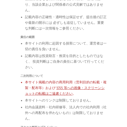
り、当該企業および関係者の公式見解ではありませ
ん。
記載内容の正確性・適時性は保証せず、提出後の訂正
や最新の開示には 必ずしも追従していません。重要
な判断には一次情報をご参照ください。
責任の範囲
本サイトの利用に起因する損害について、運営者は一
切の責任を負いません。
記載内容は投資助言・推奨を目的としたものではな
く、 投資判断はご自身の責任に基づいて行ってくだ
さい。
二次利用について
本サイト掲載の内容の商用利用（営利目的の転載・複
製・配布等）および
SNS 等への画像・スクリーンシ
ョットの転載はご遠慮ください
。
本サイトへのリンクは制限しておりません。
社内会議資料・社内研修等、法人内での社内利用（社
外への再配布を伴わないもの）は制限しておりませ
ん。