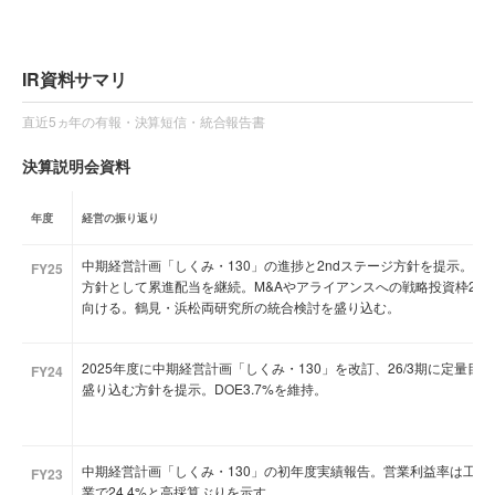
IR資料サマリ
直近5ヵ年の有報・決算短信・統合報告書
決算説明会資料
年度
経営の振り返り
中期経営計画「しくみ・130」の進捗と2ndステージ方針を提示。総還
FY25
方針として累進配当を継続。M&Aやアライアンスへの戦略投資枠290
向ける。鶴見・浜松両研究所の統合検討を盛り込む。
2025年度に中期経営計画「しくみ・130」を改訂、26/3期に定量
FY24
盛り込む方針を提示。DOE3.7%を維持。
中期経営計画「しくみ・130」の初年度実績報告。営業利益率は工業製
FY23
業で24.4%と高採算ぶりを示す。