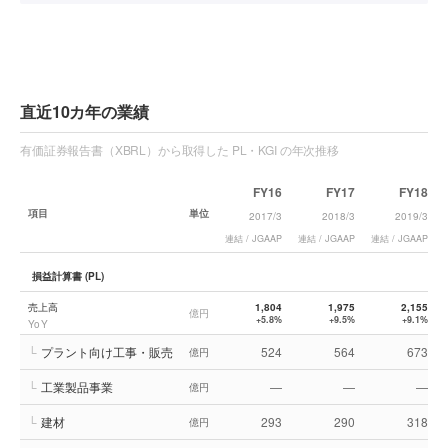
直近10カ年の業績
有価証券報告書（XBRL）から取得した PL・KGI の年次推移
FY16
FY17
FY18
項目
単位
2017/3
2018/3
2019/3
連結 / JGAAP
連結 / JGAAP
連結 / JGAAP
損益計算書 (PL)
売上高
1,804
1,975
2,155
億円
+5.8%
+9.5%
+9.1%
YoY
└
プラント向け工事・販売
524
564
673
億円
└
工業製品事業
—
—
—
億円
└
建材
293
290
318
億円