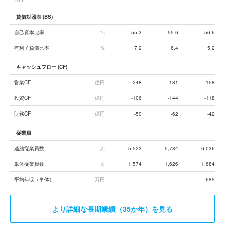
YoY
貸借対照表 (BS)
自己資本比率
%
55.3
55.6
56.6
有利子負債比率
%
7.2
6.4
5.2
キャッシュフロー (CF)
営業CF
億円
248
181
158
投資CF
億円
-106
-144
-118
財務CF
億円
-50
-62
-42
従業員
連結従業員数
人
5,523
5,784
6,036
単体従業員数
人
1,574
1,626
1,684
平均年収（単体）
万円
—
—
689
より詳細な長期業績（35か年）を見る