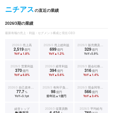
ニチアス
の直近の業績
2026/3期の業績
最新有報の売上・利益・セグメント構成と現任 CEO
2026/3
売上高
2026/3
売上総利益
2026/3
販売費及び一般管理費
2,519
699
329
億円
億円
億円
YoY▲1.8%
YoY▲1.2%
YoY+5.9%
2026/3
営業利益
2026/3
経常利益
2026/3
親会社株主に帰属する当期純利益
370
394
316
億円
億円
億円
YoY▲6.8%
YoY▲5.6%
YoY▲1.4%
2026/3
自己資本比率
2026/3
有利子負債合計
2026/3
現金同等物期末残高
77.7
98
566
%
億円
億円
YoY+3.1pt
前年比▲1億円
YoY▲3.4%
2026/3
従業員数
2026/3
平均給与
経営トップ
6,424
760
亀津克己
人
万円