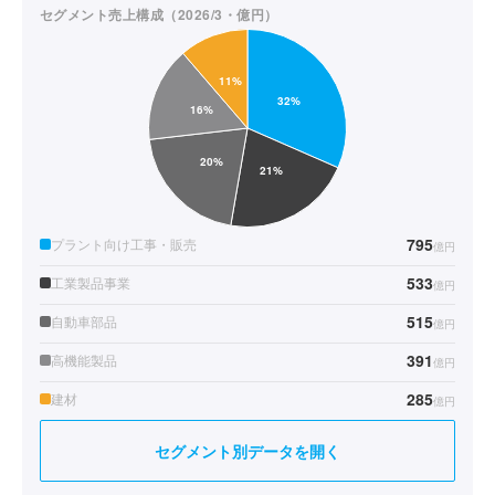
セグメント売上構成（2026/3・億円）
795
プラント向け工事・販売
億円
533
工業製品事業
億円
515
自動車部品
億円
391
高機能製品
億円
285
建材
億円
セグメント別データを開く