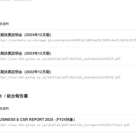
告資料
期決算説明会（2024年12月期）
ttps://contents.xj-storage.jp/xcontents/AS00516/3865ce53/5059/4cd7/b619/017
期決算説明会（2023年12月期）
ttps://www.sbs-group.co.jp/sbshlds/pdf/sbshlds_setumeikai240214.pdf
期決算説明会（2022年12月期）
ttps://www.sbs-group.co.jp/sbshlds/pdf/sbshlds_setumeikai230210.pdf
 / 統合報告書
告資料
USINESS & CSR REPORT 2025（FY24対象）
ttps://www.sbs-group.co.jp/sbshlds/pdf/sbshlds_csrreport2025fulltext.pdf