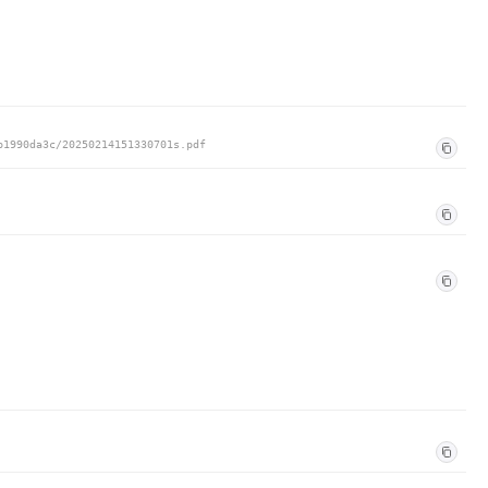
b1990da3c/20250214151330701s.pdf