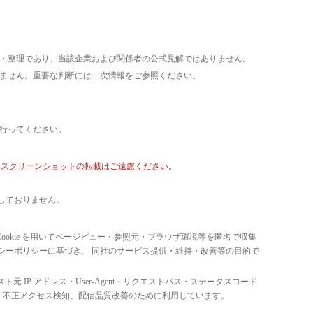
析・整理であり、当該企業および関係者の公式見解ではありません。
いません。重要な判断には一次情報をご参照ください。
て行ってください。
像・スクリーンショットの転載はご遠慮ください
。
しておりません。
ています。 Cookie を用いてページビュー・参照元・ブラウザ環境等を匿名で収集
ライバシーポリシーに基づき、 同社のサービス提供・維持・改善等の目的で
スト元 IP アドレス・User-Agent・リクエストパス・ステータスコード
の比率把握、 不正アクセス検知、配信品質改善のために利用しています。