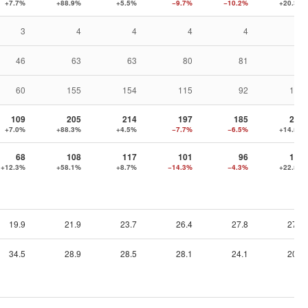
+7.7%
+88.9%
+5.5%
−9.7%
−10.2%
+20.3%
3
4
4
4
4
7
46
63
63
80
81
91
60
155
154
115
92
119
109
205
214
197
185
211
+7.0%
+88.3%
+4.5%
−7.7%
−6.5%
+14.5%
68
108
117
101
96
118
+12.3%
+58.1%
+8.7%
−14.3%
−4.3%
+22.5%
19.9
21.9
23.7
26.4
27.8
27.9
34.5
28.9
28.5
28.1
24.1
20.1