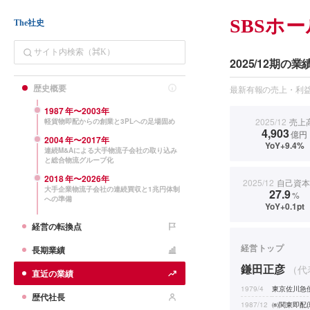
SBSホ
The社史
2025/12期の業
歴史概要
最新有報の売上・利益
1987
年〜
2003
年
2025/12
売上
軽貨物即配からの創業と3PLへの足場固め
4,903
億円
2004
年〜
2017
年
YoY+9.4%
連続M&Aによる大手物流子会社の取り込み
と総合物流グループ化
2018
年〜
2026
年
2025/12
自己資本
大手企業物流子会社の連続買収と1兆円体制
27.9
%
への準備
YoY+0.1pt
経営の転換点
経営トップ
長期業績
鎌田正彦
（代
直近の業績
1979/4
東京佐川急
歴代社長
1987/12
㈱関東即配(