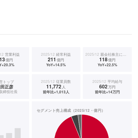
12
営業利益
2025/12
経常利益
2025/12
親会社株主に帰属する当期純利益
13
211
118
億円
億円
億円
Y+20.3%
YoY+14.5%
YoY+22.5%
2025/12
従業員数
2025/12
平均給与
営トップ
11,772
602
鎌田正彦
人
万円
取締役社長
前年比+1,013人
前年比+14万円
セグメント売上構成（2025/12・億円）