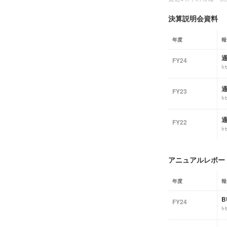
決算説明会資料
年度
報
通
FY24
h
通
FY23
h
通
FY22
h
アニュアルレポート
年度
報
B
FY24
h