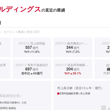
ールディングス
の直近の業績
績
・セグメント構成と現任 CEO
高
2025/12
売上総利益
2025/12
販売費及び一般管理費
2025/
557
344
2
億円
億円
YoY+11.8%
YoY+7.2%
Yo
比率
2025/12
有利子負債合計
2025/12
現金同等物期末残高
経
697
204
億円
億円
代表
前年比▲68億円
YoY▲28.1%
売上高分解（直近10ヵ年・億円）
営業利益
販管費
売上原価
表取締役社長）
便㈱(現佐川急便㈱）入社
現SBS) 取締役