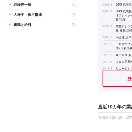
取締役一覧
1988/3
SBS 代表取
2004/3
SBS 代表
大株主・株主構成
Ｓフレック㈱
役(現任)
組織と給料
2005/9
東急ロジス
役 社長(現任
2006/1
㈱全通(現Ｓ
2013/7
一般財団法
団) 代表理
2015/6
鎌田企画(同
2017/6
ＳＢＳ即配サ
2018/8
リコーロジ
役(現任)
歴
2020/11
東芝ロジス
取締役(現任
2025/8
一般財団法
団) 代表理
役(現任)
直近10カ年の業
有価証券報告書（XBR