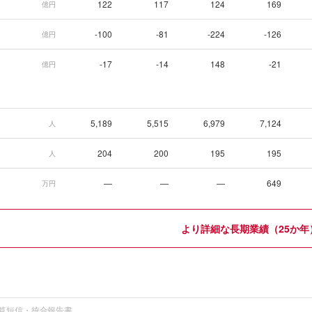
122
117
124
169
億円
-100
-81
-224
-126
億円
-17
-14
148
-21
億円
5,189
5,515
6,979
7,124
人
204
200
195
195
人
—
—
—
649
万円
より詳細な長期業績（25か年
算短信・統合報告書