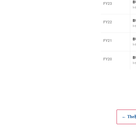
B
FY23
h
B
FY22
h
B
FY21
h
B
FY20
h
← Th