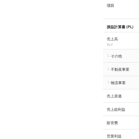
項目
損益計算書 (PL)
売上高
YoY
└
その他
└
不動産事業
└
物流事業
売上原価
売上総利益
販管費
営業利益