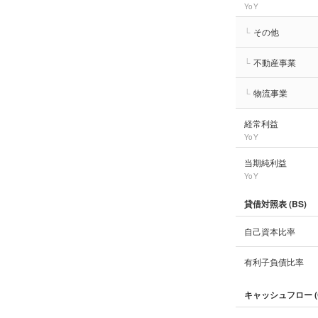
YoY
└
その他
└
不動産事業
└
物流事業
経常利益
YoY
当期純利益
YoY
貸借対照表 (BS)
自己資本比率
有利子負債比率
キャッシュフロー (