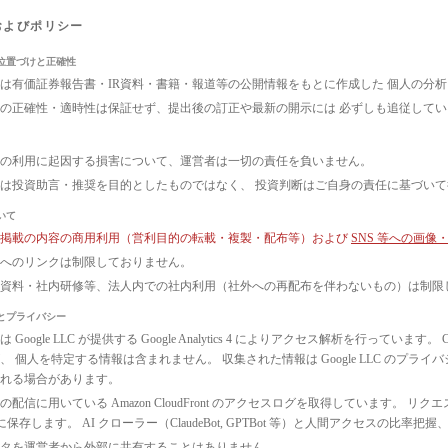
およびポリシー
位置づけと正確性
は有価証券報告書・IR資料・書籍・報道等の公開情報をもとに作成した 個人の分
の正確性・適時性は保証せず、提出後の訂正や最新の開示には 必ずしも追従して
の利用に起因する損害について、運営者は一切の責任を負いません。
は投資助言・推奨を目的としたものではなく、 投資判断はご自身の責任に基づい
いて
ト掲載の内容の商用利用（営利目的の転載・複製・配布等）および
SNS 等への画
へのリンクは制限しておりません。
議資料・社内研修等、法人内での社内利用（社外への再配布を伴わないもの）は制限
とプライバシー
 Google LLC が提供する Google Analytics 4 によりアクセス解析を行っ
、 個人を特定する情報は含まれません。 収集された情報は Google LLC のプ
れる場合があります。
配信に用いている Amazon CloudFront のアクセスログを取得しています。 リクエ
3 に保存します。 AI クローラー（ClaudeBot, GPTBot 等）と人間アクセス
タを運営者から外部に共有することはありません。