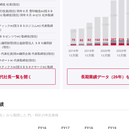
締役 社長(現任)
執行役員(現任) 同年６月 雪印物流㈱(現ＳＢ
) 取締役(現任) 同年９月 ㈱ゼロ 社外取締
ティック㈱(現ＳＢＳロジコム㈱) 代表取締
)
ＢＳゼンツウ㈱) 取締役(現任)
人鎌田財団(現公益財団法人 ＳＢＳ鎌田財
事（現任）
) 代表社員(現㈱鎌田企画 代表取締役)(現任)
ポート㈱ 代表取締役(現任)
スティクス㈱(現ＳＢＳネクサード㈱) 取締
代社長一覧を開く
長期業績データ（26年）
ティクス㈱(現ＳＢＳ東芝ロジスティクス㈱)
)
人鎌田記念財団(現公益財団法人鎌田記念財
事(現任) 同年10月 ブリヂストン物流㈱ 取締
績
L）から取得した PL・KGI の年次推移
FY16
FY17
FY18
FY19