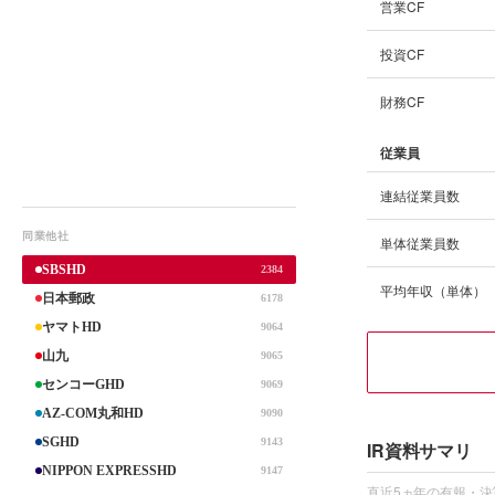
営業CF
投資CF
財務CF
従業員
連結従業員数
同業他社
単体従業員数
SBSHD
2384
平均年収（単体）
日本郵政
6178
ヤマトHD
9064
山九
9065
センコーGHD
9069
AZ-COM丸和HD
9090
SGHD
9143
IR資料サマリ
NIPPON EXPRESSHD
9147
直近5ヵ年の有報・決