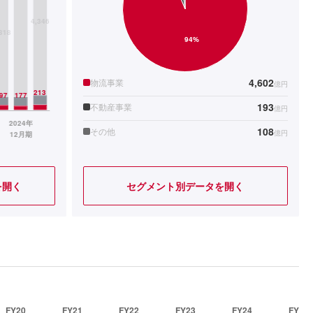
4,602
物流事業
億円
193
不動産事業
億円
108
その他
億円
を開く
セグメント別データを開く
FY20
FY21
FY22
FY23
FY24
FY25