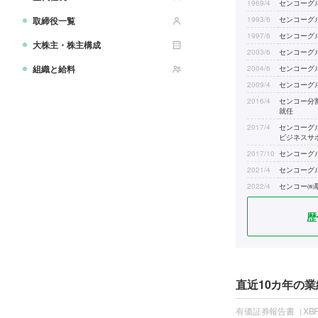
1969/4
センコーグ
取締役一覧
1993/6
センコーグ
1997/6
センコーグ
大株主・株主構成
2003/6
センコーグ
組織と給料
2004/6
センコーグ
2009/4
センコーグ
2016/4
センコー分
就任
2017/4
センコーグ
ビジネスサ
2017/10
センコーグ
2021/4
センコーグ
2022/4
センコー㈱
2023/6
センコーグ
歴
直近10カ年の業
有価証券報告書（XBR