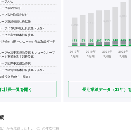
ループ入社
ループ取締役就任
ループ常務取締役就任
ループ取締役副社長就任
ループ代表取締役社長就任（現在）
ループ生産管理本部長委嘱
割準備㈱（現 センコー㈱）代表取締役社長
ループ物流事業担当委嘱 センコーグループ
ポート事業推進本部長委嘱
ループ国際事業担当委嘱
ループ経営戦略本部長委嘱（現在）
取締役会長就任 （現在）
ループプロダクト事業本部長委嘱（現在）
代社長一覧を開く
長期業績データ（33年）
績
L）から取得した PL・KGI の年次推移