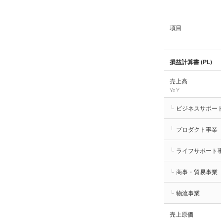
項目
損益計算書 (PL)
売上高
YoY
└
ビジネスサポー
└
プロダクト事業
└
ライフサポート
└
商事・貿易事業
└
物流事業
売上原価