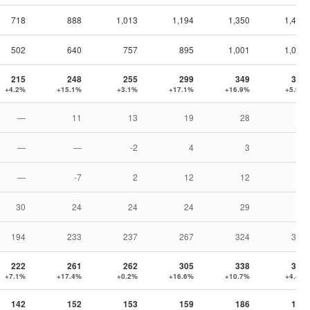
718
888
1,013
1,194
1,350
1,463
502
640
757
895
1,001
1,093
215
248
255
299
349
370
+4.2%
+15.1%
+3.1%
+17.1%
+16.9%
+5.9%
—
11
13
19
28
27
—
—
-2
4
3
7
—
-7
2
12
12
19
30
24
24
24
29
37
194
233
237
267
324
341
222
261
262
305
338
352
+7.1%
+17.4%
+0.2%
+16.6%
+10.7%
+4.4%
142
152
153
159
186
193