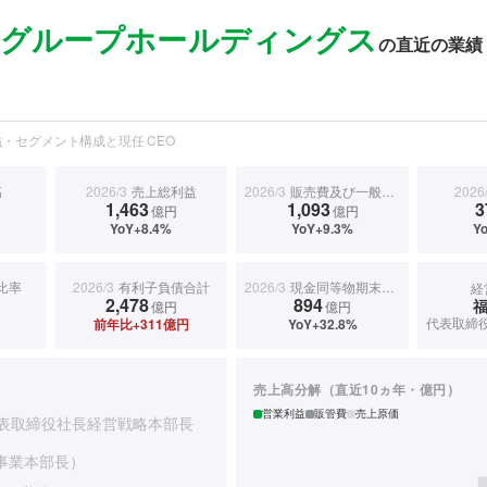
グループホールディングス
の直近の業績
・セグメント構成と現任 CEO
高
2026/3
売上総利益
2026/3
販売費及び一般管理費
2026
1,463
1,093
3
億円
億円
YoY+8.4%
YoY+9.3%
Y
比率
2026/3
有利子負債合計
2026/3
現金同等物期末残高
経
2,478
894
億円
億円
前年比+311億円
YoY+32.8%
売上高分解（直近10ヵ年・億円）
営業利益
販管費
売上原価
表取締役社長経営戦略本部長
ト事業本部長）