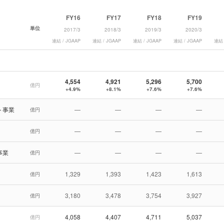
FY16
FY17
FY18
FY19
単位
2017/3
2018/3
2019/3
2020/3
連結 / JGAAP
連結 / JGAAP
連結 / JGAAP
連結 / JGAAP
連結 
4,554
4,921
5,296
5,700
億円
+4.9%
+8.1%
+7.6%
+7.6%
ト事業
—
—
—
—
億円
—
—
—
—
億円
事業
—
—
—
—
億円
1,329
1,393
1,423
1,613
億円
3,180
3,478
3,754
3,927
億円
4,058
4,407
4,711
5,037
億円