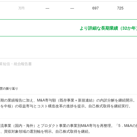
—
—
697
725
万円
より詳細な長期業績（32か年
算短信・統合報告書
営の振り返り
通期の業績報告に加え、M&A寄与額（既存事業＋新規連結）の内訳分解を継続開示
学を中核）の収益寄与とコスト構造改革の進捗を提示。自己株式取得を継続実行。
物流事業（国内・海外）とプロダクト事業の事業別M&A寄与を再整理。「5．M&A
し、買収対象領域の選別軸を明示。自己株式取得を継続。