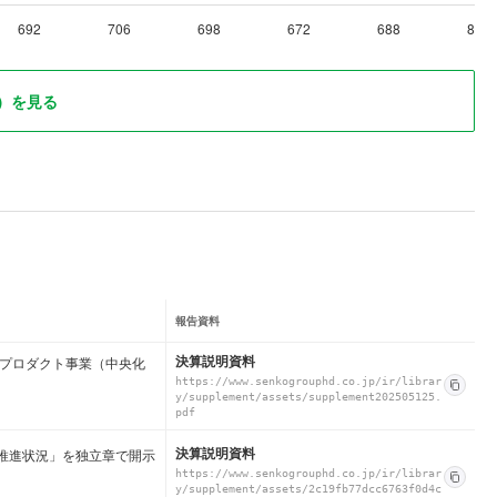
692
706
698
672
688
816
）を見る
報告資料
決算説明資料
。プロダクト事業（中央化
https://www.senkogrouphd.co.jp/ir/librar
y/supplement/assets/supplement202505125.
pdf
決算説明資料
の推進状況」を独立章で開示
https://www.senkogrouphd.co.jp/ir/librar
y/supplement/assets/2c19fb77dcc6763f0d4c