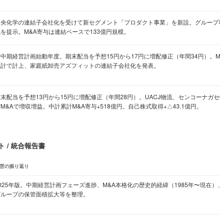
中央化学の連結子会社化を受けて新セグメント「プロダクト事業」を新設。グループ
を提示。M&A寄与は連結ベースで133億円規模。
中期経営計画始動年度。期末配当を予想15円から17円に増配修正（年間34円）。M&
累計で計上、家庭紙卸売アズフィットの連結子会社化を発表。
期末配当を予想13円から15円に増配修正（年間28円）。UACJ物流、センコーナガ
M&Aで増収増益。中計累計M&A寄与+518億円。自己株式取得+△43.1億円。
 / 統合報告書
営の振り返り
2025年版。中期経営計画フェーズ進捗、M&A本格化の歴史的経緯（1985年〜現在
グループの保管面積拡大等を整理。