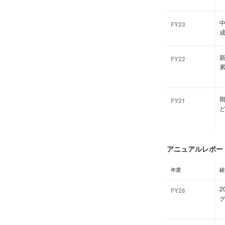
FY23
成
新
FY22
FY21
ど
アニュアルレポート
年度
経
FY26