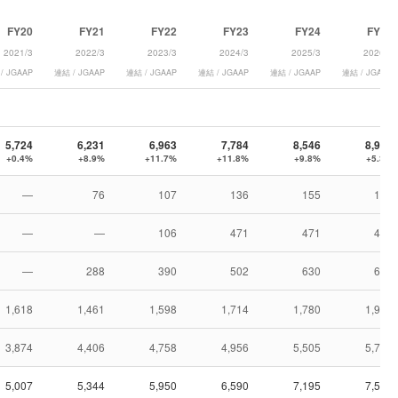
FY20
FY21
FY22
FY23
FY24
FY25
2021/3
2022/3
2023/3
2024/3
2025/3
2026/3
/ JGAAP
連結 / JGAAP
連結 / JGAAP
連結 / JGAAP
連結 / JGAAP
連結 / JGAAP
5,724
6,231
6,963
7,784
8,546
8,996
+0.4%
+8.9%
+11.7%
+11.8%
+9.8%
+5.3%
—
76
107
136
155
176
—
—
106
471
471
458
—
288
390
502
630
685
1,618
1,461
1,598
1,714
1,780
1,930
3,874
4,406
4,758
4,956
5,505
5,744
5,007
5,344
5,950
6,590
7,195
7,533