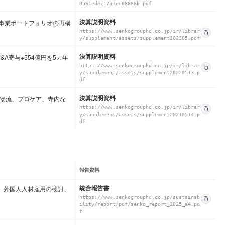
0561edec17b7ed08866b.pdf
決算説明資料
事業ポートフォリオの再構
https://www.senkogrouphd.co.jp/ir/librar
y/supplement/assets/supplement202305.pdf
決算説明資料
A寄与+554億円を5カ年
https://www.senkogrouphd.co.jp/ir/librar
y/supplement/assets/supplement20220513.p
df
決算説明資料
セ物流、プロケア、寺内な
https://www.senkogrouphd.co.jp/ir/librar
y/supplement/assets/supplement20210514.p
df
報告資料
統合報告書
）、外国人人材雇用の検討、
https://www.senkogrouphd.co.jp/sustainab
ility/report/pdf/senko_report_2025_a4.pd
f