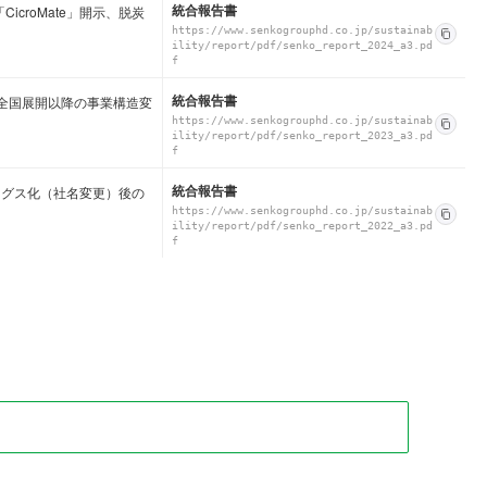
統合報告書
croMate」開示、脱炭
https://www.senkogrouphd.co.jp/sustainab
ility/report/pdf/senko_report_2024_a3.pd
f
統合報告書
ー全国展開以降の事業構造変
https://www.senkogrouphd.co.jp/sustainab
ility/report/pdf/senko_report_2023_a3.pd
f
統合報告書
ングス化（社名変更）後の
https://www.senkogrouphd.co.jp/sustainab
ility/report/pdf/senko_report_2022_a3.pd
f