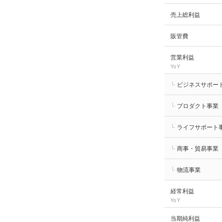
売上総利益
販管費
営業利益
YoY
└
ビジネスサポー
└
プロダクト事業
└
ライフサポート
└
商事・貿易事業
└
物流事業
経常利益
YoY
当期純利益