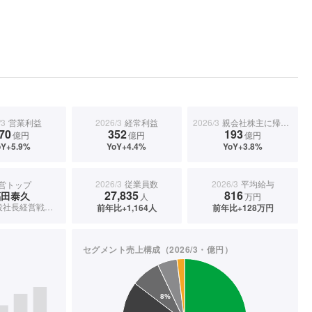
/3
営業利益
2026/3
経常利益
2026/3
親会社株主に帰属する当期純利益
70
352
193
億円
億円
億円
oY+5.9%
YoY+4.4%
YoY+3.8%
2026/3
従業員数
2026/3
平均給与
営トップ
27,835
816
福田泰久
人
万円
代表取締役社長経営戦略本部長(兼)プロダクト事業本部長
前年比+1,164人
前年比+128万円
セグメント売上構成（2026/3・億円）