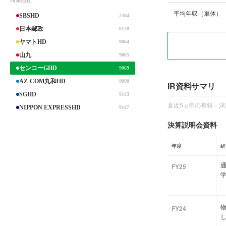
同業他社
平均年収（単体）
SBSHD
2384
日本郵政
6178
ヤマトHD
9064
山九
9065
センコーGHD
9069
AZ-COM丸和HD
9090
IR資料サマリ
SGHD
9143
直近5ヵ年の有報・決
NIPPON EXPRESSHD
9147
決算説明会資料
年度
経
FY25
FY24