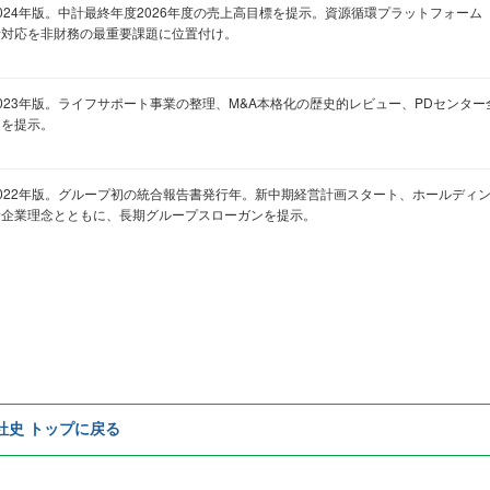
024年版。中計最終年度2026年度の売上高目標を提示。資源循環プラットフォーム「Ci
素対応を非財務の最重要課題に位置付け。
2023年版。ライフサポート事業の整理、M&A本格化の歴史的レビュー、PDセンタ
遷を提示。
2022年版。グループ初の統合報告書発行年。新中期経営計画スタート、ホールディ
新企業理念とともに、長期グループスローガンを提示。
e社史 トップに戻る