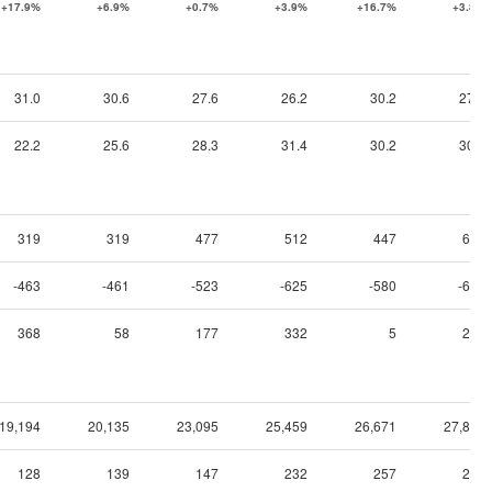
+17.9%
+6.9%
+0.7%
+3.9%
+16.7%
+3.8%
31.0
30.6
27.6
26.2
30.2
27.7
22.2
25.6
28.3
31.4
30.2
30.1
319
319
477
512
447
611
-463
-461
-523
-625
-580
-619
368
58
177
332
5
212
19,194
20,135
23,095
25,459
26,671
27,835
128
139
147
232
257
203