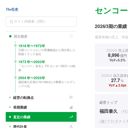
センコー
The社史
2026/3期の業績
歴史概要
最新有報の売上・利益
1916
年〜
1972
年
2026/3
売上
日窒コンツェルンの専属物流から再出発した
8,996
戦後トラック会社
億円
YoY+5.3%
1973
年〜
2003
年
「センコー」改名と PD センター時代への転
換
2026/3
自己資本
2004
年〜
2025
年
27.7
%
福田泰久社長21年のM&Aと5事業ホールディ
YoY▲2.6pt
ングス化
経営の転換点
経営トップ
長期業績
福田泰久
（代
直近の業績
(兼)プロダク
歴代社長