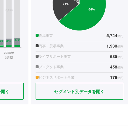
5,744
物流事業
億円
1,930
商事・貿易事業
億円
685
ライフサポート事業
億円
458
プロダクト事業
億円
176
ビジネスサポート事業
億円
を開く
セグメント別データを開く