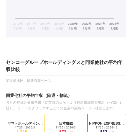
センコーグループホールディングスと同業他社の平均年
収比較
業界横比較・最新有報ベース
同業他社の平均年収
（陸運・物流）
各社の有価証券報告書「従業員の状況」より最新掲載値を集計（
FY25
·
8
社）。 カードをクリックするとその企業の業績ページへ移動します。
ヤマトホールディングス
日本郵政
NIPPON EXPRESSホールディングス
FY25
/ 2026/3
FY25
/ 2026/3
FY25
/ 2025/12
1,248
872
833
万円
万円
万円