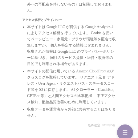
外への再配布を伴わないもの）は制限しておりませ
ん。
アクセス解析とプライバシー
本サイトは Google LLC が提供する Google Analytics 4
によりアクセス解析を行っています。 Cookie を用い
てページビュー・参照元・ブラウザ環境等を匿名で収
集しますが、 個人を特定する情報は含まれません。
収集された情報は Google LLC のプライバシーポリシ
ーに基づき、 同社のサービス提供・維持・改善等の
目的でも利用される場合があります。
本サイトの配信に用いている Amazon CloudFront のア
クセスログを取得しています。 リクエスト元 IP アド
レス・User-Agent・リクエストパス・ステータスコー
ド等を S3 に保存します。 AI クローラー（ClaudeBot,
GPTBot 等）と人間アクセスの比率把握、 不正アクセ
ス検知、配信品質改善のために利用しています。
収集データを運営者から外部に共有することはありま
せん。
最終改定: 2026年5月