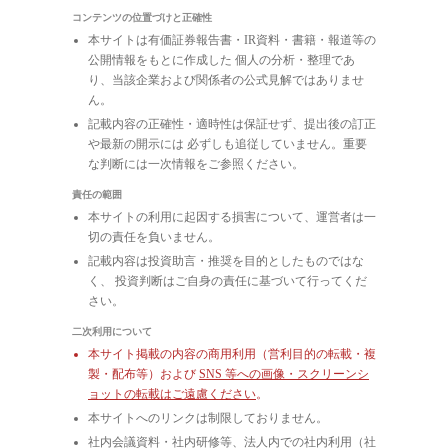
コンテンツの位置づけと正確性
本サイトは有価証券報告書・IR資料・書籍・報道等の
公開情報をもとに作成した 個人の分析・整理であ
り、当該企業および関係者の公式見解ではありませ
ん。
記載内容の正確性・適時性は保証せず、提出後の訂正
や最新の開示には 必ずしも追従していません。重要
な判断には一次情報をご参照ください。
責任の範囲
本サイトの利用に起因する損害について、運営者は一
切の責任を負いません。
記載内容は投資助言・推奨を目的としたものではな
く、 投資判断はご自身の責任に基づいて行ってくだ
さい。
二次利用について
本サイト掲載の内容の商用利用（営利目的の転載・複
製・配布等）および
SNS 等への画像・スクリーンシ
ョットの転載はご遠慮ください
。
本サイトへのリンクは制限しておりません。
社内会議資料・社内研修等、法人内での社内利用（社