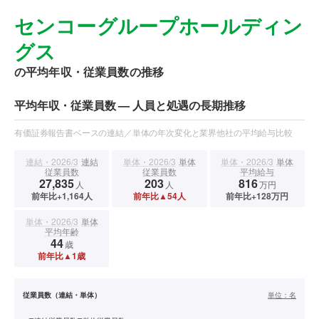
センコーグループホールディン
グス
の平均年収・従業員数の推移
平均年収・従業員数 — 人員と処遇の長期推移
有価証券報告書ベースの連結／単体の年次変化と業界他社の平均給与比較
連結・2026/3
連結
単体・2026/3
単体
単体・2026/3
単体
従業員数
従業員数
平均給与
27,835
203
816
人
人
万円
前年比+1,164人
前年比▲54人
前年比+128万円
単体・2026/3
単体
平均年齢
44
歳
前年比▲1歳
従業員数（連結・単体）
単位：
名