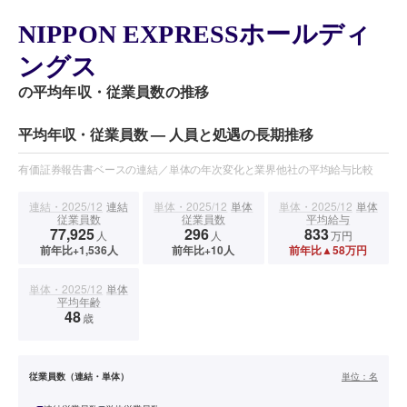
NIPPON EXPRESSホールディ
ングス
の平均年収・従業員数の推移
平均年収・従業員数 — 人員と処遇の長期推移
有価証券報告書ベースの連結／単体の年次変化と業界他社の平均給与比較
連結・2025/12
連結
単体・2025/12
単体
単体・2025/12
単体
従業員数
従業員数
平均給与
77,925
296
833
人
人
万円
前年比+1,536人
前年比+10人
前年比▲58万円
単体・2025/12
単体
平均年齢
48
歳
従業員数（連結・単体）
単位：
名