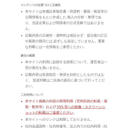
コンテンツの位置づけと正確性
本サイトは有価証券報告書・IR資料・書籍・報道等の
公開情報をもとに作成した 個人の分析・整理であ
り、当該企業および関係者の公式見解ではありませ
ん。
記載内容の正確性・適時性は保証せず、提出後の訂正
や最新の開示には 必ずしも追従していません。重要
な判断には一次情報をご参照ください。
責任の範囲
本サイトの利用に起因する損害について、運営者は一
切の責任を負いません。
記載内容は投資助言・推奨を目的としたものではな
く、 投資判断はご自身の責任に基づいて行ってくだ
さい。
二次利用について
本サイト掲載の内容の商用利用（営利目的の転載・複
製・配布等）および
SNS 等への画像・スクリーンシ
ョットの転載はご遠慮ください
。
本サイトへのリンクは制限しておりません。
社内会議資料・社内研修等、法人内での社内利用（社