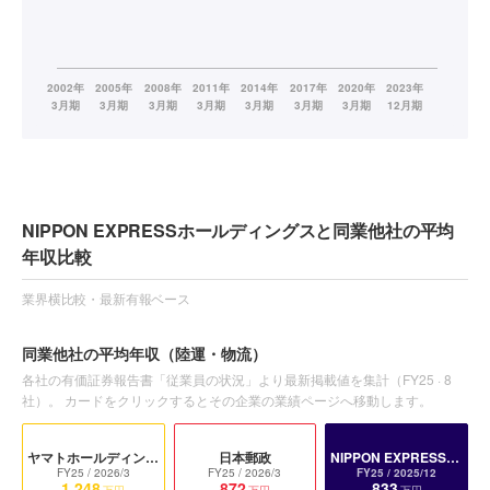
NIPPON EXPRESSホールディングスと同業他社の平均
年収比較
業界横比較・最新有報ベース
同業他社の平均年収
（陸運・物流）
各社の有価証券報告書「従業員の状況」より最新掲載値を集計（
FY25
·
8
社）。 カードをクリックするとその企業の業績ページへ移動します。
ヤマトホールディングス
日本郵政
NIPPON EXPRESSホールディングス
FY25
/ 2026/3
FY25
/ 2026/3
FY25
/ 2025/12
1,248
872
833
万円
万円
万円