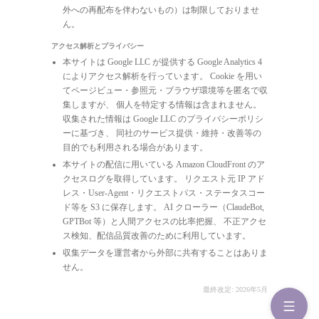
外への再配布を伴わないもの）は制限しておりませ
ん。
アクセス解析とプライバシー
本サイトは Google LLC が提供する Google Analytics 4
によりアクセス解析を行っています。 Cookie を用い
てページビュー・参照元・ブラウザ環境等を匿名で収
集しますが、 個人を特定する情報は含まれません。
収集された情報は Google LLC のプライバシーポリシ
ーに基づき、 同社のサービス提供・維持・改善等の
目的でも利用される場合があります。
本サイトの配信に用いている Amazon CloudFront のア
クセスログを取得しています。 リクエスト元 IP アド
レス・User-Agent・リクエストパス・ステータスコー
ド等を S3 に保存します。 AI クローラー（ClaudeBot,
GPTBot 等）と人間アクセスの比率把握、 不正アクセ
ス検知、配信品質改善のために利用しています。
収集データを運営者から外部に共有することはありま
せん。
最終改定: 2026年5月