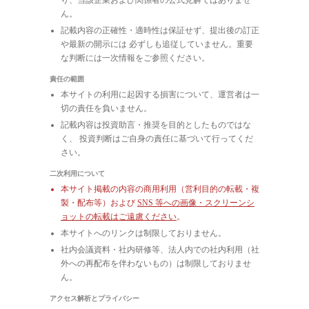
ん。
記載内容の正確性・適時性は保証せず、提出後の訂正
や最新の開示には 必ずしも追従していません。重要
な判断には一次情報をご参照ください。
責任の範囲
本サイトの利用に起因する損害について、運営者は一
切の責任を負いません。
記載内容は投資助言・推奨を目的としたものではな
く、 投資判断はご自身の責任に基づいて行ってくだ
さい。
二次利用について
本サイト掲載の内容の商用利用（営利目的の転載・複
製・配布等）および
SNS 等への画像・スクリーンシ
ョットの転載はご遠慮ください
。
本サイトへのリンクは制限しておりません。
社内会議資料・社内研修等、法人内での社内利用（社
外への再配布を伴わないもの）は制限しておりませ
ん。
アクセス解析とプライバシー