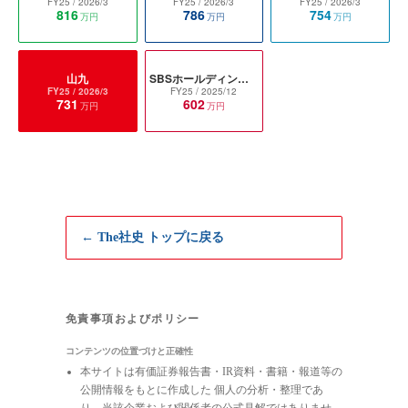
FY25
/ 2026/3
FY25
/ 2026/3
FY25
/ 2026/3
816
786
754
万円
万円
万円
山九
SBSホールディングス
FY25
/ 2026/3
FY25
/ 2025/12
731
602
万円
万円
← The社史 トップに戻る
免責事項およびポリシー
コンテンツの位置づけと正確性
本サイトは有価証券報告書・IR資料・書籍・報道等の
公開情報をもとに作成した 個人の分析・整理であ
り、当該企業および関係者の公式見解ではありませ