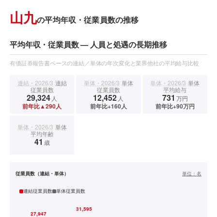
山九
の平均年収・従業員数の推移
平均年収・従業員数 — 人員と処遇の長期推移
有価証券報告書ベースの連結／単体の年次変化と業界他社の平均給与比較
連結・2026/3
連結
単体・2026/3
単体
単体・2026/3
単体
従業員数
従業員数
平均給与
29,324
12,452
731
人
人
万円
前年比▲290人
前年比+160人
前年比+90万円
単体・2026/3
単体
平均年齢
41
歳
従業員数（連結・単体）
単位：
名
連結従業員数
単体従業員数