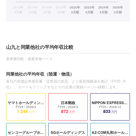
山九と同業他社の平均年収比較
業界横比較・最新有報ベース
同業他社の平均年収
（陸運・物流）
各社の有価証券報告書「従業員の状況」より最新掲載値を集計（
FY25
·
8
社）。 カードをクリックするとその企業の業績ページへ移動します。
ヤマトホールディングス
日本郵政
NIPPON EXPRESSホールディングス
FY25
/ 2026/3
FY25
/ 2026/3
FY25
/ 2025/12
1,248
872
833
万円
万円
万円
センコーグループホールディングス
SGホールディングス
AZ-COM丸和ホールディングス