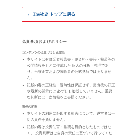
← The社史 トップに戻る
免責事項およびポリシー
コンテンツの位置づけと正確性
本サイトは有価証券報告書・IR資料・書籍・報道等の
公開情報をもとに作成した 個人の分析・整理であ
り、当該企業および関係者の公式見解ではありませ
ん。
記載内容の正確性・適時性は保証せず、提出後の訂正
や最新の開示には 必ずしも追従していません。重要
な判断には一次情報をご参照ください。
責任の範囲
本サイトの利用に起因する損害について、運営者は一
切の責任を負いません。
記載内容は投資助言・推奨を目的としたものではな
く、 投資判断はご自身の責任に基づいて行ってくだ