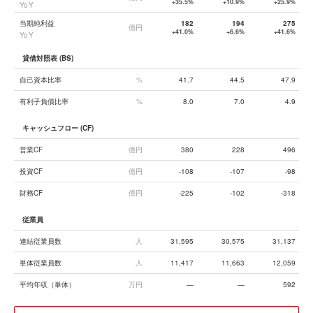
+35.5%
+10.9%
+25.9%
YoY
当期純利益
182
194
275
億円
+41.0%
+6.6%
+41.6%
YoY
貸借対照表 (BS)
自己資本比率
%
41.7
44.5
47.9
有利子負債比率
%
8.0
7.0
4.9
キャッシュフロー (CF)
営業CF
億円
380
228
496
投資CF
億円
-108
-107
-98
財務CF
億円
-225
-102
-318
従業員
連結従業員数
人
31,595
30,575
31,137
単体従業員数
人
11,417
11,663
12,059
平均年収（単体）
万円
—
—
592