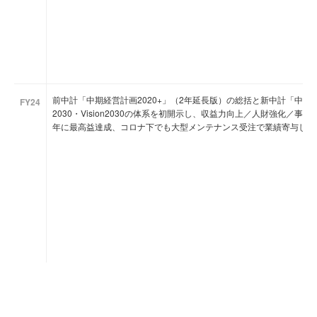
前中計「中期経営計画2020+」（2年延長版）の総括と新中計「中期
FY24
2030・Vision2030の体系を初開示し、収益力向上／人財強化／事業
年に最高益達成、コロナ下でも大型メンテナンス受注で業績寄与した