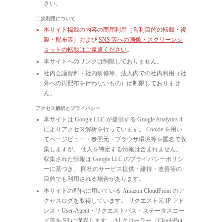
さい。
二次利用について
本サイト掲載の内容の商用利用（営利目的の転載・複
製・配布等）および
SNS 等への画像・スクリーンシ
ョットの転載はご遠慮ください
。
本サイトへのリンクは制限しておりません。
社内会議資料・社内研修等、法人内での社内利用（社
外への再配布を伴わないもの）は制限しておりませ
ん。
アクセス解析とプライバシー
本サイトは Google LLC が提供する Google Analytics 4
によりアクセス解析を行っています。 Cookie を用い
てページビュー・参照元・ブラウザ環境等を匿名で収
集しますが、 個人を特定する情報は含まれません。
収集された情報は Google LLC のプライバシーポリシ
ーに基づき、 同社のサービス提供・維持・改善等の
目的でも利用される場合があります。
本サイトの配信に用いている Amazon CloudFront のア
クセスログを取得しています。 リクエスト元 IP アド
レス・User-Agent・リクエストパス・ステータスコー
ド等を S3 に保存します。 AI クローラー（ClaudeBot,