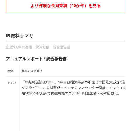
より詳細な長期業績（40か年）を見る
IR資料サマリ
直近5ヵ年の有報・決算短信・統合報告書
アニュアルレポート / 統合報告書
年度
経営の振り返り
「中期経営計画2026」1年目は物流事業の不振と中国景気減速で計
FY25
ジアラビア）に人財育成・メンテナンスセンター新設、インドでも成長戦略
略2030の枠組みで再生可能エネルギー関連設備への対応強化。