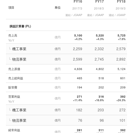
FY16
FY17
FY18
項目
単位
2017/3
2018/3
2019/3
連結 / JGAAP
連結 / JGAAP
連結 / JGAAP
連
損益計算書 (PL)
売上高
5,100
5,320
5,725
億円
+4.2%
+4.3%
+7.6%
YoY
└
機工事業
2,259
2,332
2,579
億円
└
物流事業
2,599
2,745
2,892
億円
売上原価
億円
4,636
4,802
5,124
売上総利益
億円
465
518
601
販管費
億円
194
202
209
営業利益
271
316
392
億円
+11.4%
+16.6%
+24.3%
YoY
└
機工事業
182
203
272
億円
└
物流事業
76
96
101
億円
経常利益
281
311
392
億円