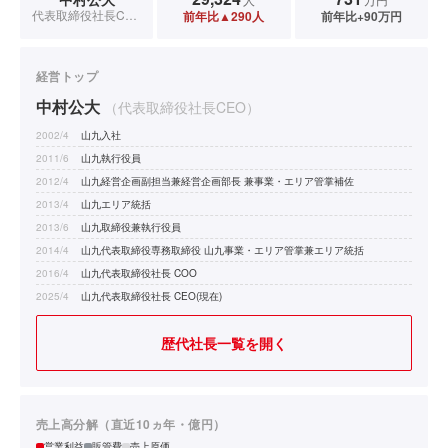
代表取締役社長CEO
前年比▲290人
前年比+90万円
経営トップ
中村公大
（代表取締役社長CEO）
2002/4
山九入社
2011/6
山九執行役員
2012/4
山九経営企画副担当兼経営企画部長 兼事業・エリア管掌補佐
2013/4
山九エリア統括
2013/6
山九取締役兼執行役員
2014/4
山九代表取締役専務取締役 山九事業・エリア管掌兼エリア統括
2016/4
山九代表取締役社長 COO
2025/4
山九代表取締役社長 CEO(現在)
歴代社長一覧を開く
売上高分解（直近10ヵ年・億円）
営業利益
販管費
売上原価