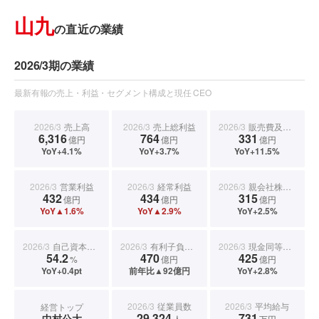
山九
の直近の業績
2026/3期の業績
最新有報の売上・利益・セグメント構成と現任 CEO
2026/3
売上高
2026/3
売上総利益
2026/3
販売費及び一般管理費
6,316
764
331
億円
億円
億円
YoY+4.1%
YoY+3.7%
YoY+11.5%
2026/3
営業利益
2026/3
経常利益
2026/3
親会社株主に帰属する当期純利益
432
434
315
億円
億円
億円
YoY▲1.6%
YoY▲2.9%
YoY+2.5%
2026/3
自己資本比率
2026/3
有利子負債合計
2026/3
現金同等物期末残高
54.2
470
425
%
億円
億円
YoY+0.4pt
前年比▲92億円
YoY+2.8%
2026/3
従業員数
2026/3
平均給与
経営トップ
29,324
731
中村公大
人
万円