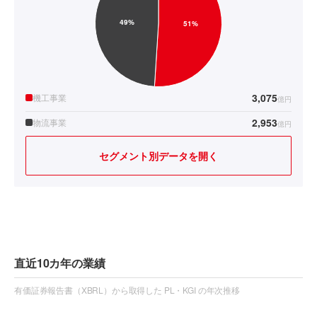
3,075
機工事業
億円
2,953
物流事業
億円
セグメント別データを開く
直近10カ年の業績
有価証券報告書（XBRL）から取得した PL・KGI の年次推移