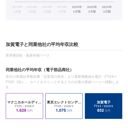
加賀電子と同業他社の平均年収比較
業界横比較・最新有報ベース
同業他社の平均年収
（電子部品商社）
各社の有価証券報告書「従業員の状況」より最新掲載値を集計（
FY24〜
FY25
·
3
社）。 カードをクリックするとその企業の業績ページへ移動しま
す。
マクニカホールディングス
東京エレクトロンデバイス
加賀電子
FY25
/ 2026/3
FY25
/ 2026/3
FY24
/ 2025/3
1,629
1,075
852
万円
万円
万円