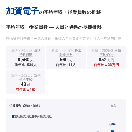
加賀電子
の平均年収・従業員数の推移
平均年収・従業員数 — 人員と処遇の長期推移
有価証券報告書ベースの連結／単体の年次変化と業界他社の平均給与比較
連結・2025/3
連結
単体・2025/3
単体
単体・2025/3
単体
従業員数
従業員数
平均給与
8,560
560
852
人
人
万円
前年比+539人
前年比+11人
前年比▲38万円
単体・2025/3
単体
平均年齢
43
歳
前年比▲1歳
従業員数（連結・単体）
単位：
名
連結従業員数
単体従業員数