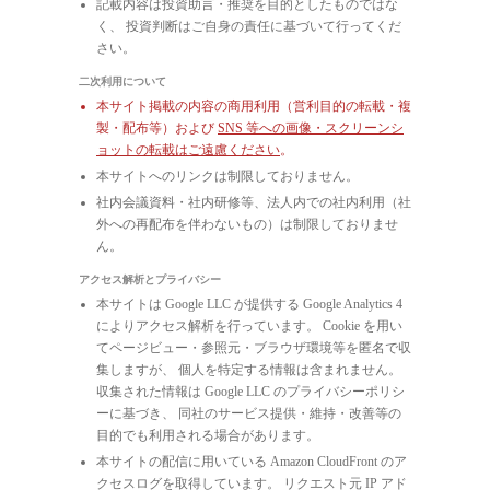
記載内容は投資助言・推奨を目的としたものではな
く、 投資判断はご自身の責任に基づいて行ってくだ
さい。
二次利用について
本サイト掲載の内容の商用利用（営利目的の転載・複
製・配布等）および
SNS 等への画像・スクリーンシ
ョットの転載はご遠慮ください
。
本サイトへのリンクは制限しておりません。
社内会議資料・社内研修等、法人内での社内利用（社
外への再配布を伴わないもの）は制限しておりませ
ん。
アクセス解析とプライバシー
本サイトは Google LLC が提供する Google Analytics 4
によりアクセス解析を行っています。 Cookie を用い
てページビュー・参照元・ブラウザ環境等を匿名で収
集しますが、 個人を特定する情報は含まれません。
収集された情報は Google LLC のプライバシーポリシ
ーに基づき、 同社のサービス提供・維持・改善等の
目的でも利用される場合があります。
本サイトの配信に用いている Amazon CloudFront のア
クセスログを取得しています。 リクエスト元 IP アド