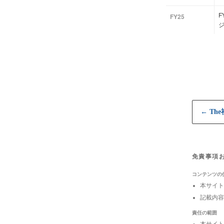
F
FY25
← Th
免責事項
コンテンツの
本サイト
記載内容
責任の範囲
本サイト