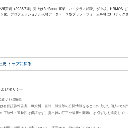
Y25実績（2025/7期）売上はBizReach事業（ハイクラス転職）が中核、HRMOS
ジン化。プロフェッショナル人材データベース型プラットフォームを軸にHRテック
e社史 トップに戻る
およびポリシー
位置づけと正確性
は有価証券報告書・IR資料・書籍・報道等の公開情報をもとに作成した 個人の分
の正確性・適時性は保証せず、提出後の訂正や最新の開示には 必ずしも追従して
の利用に起因する損害について、運営者は一切の責任を負いません。