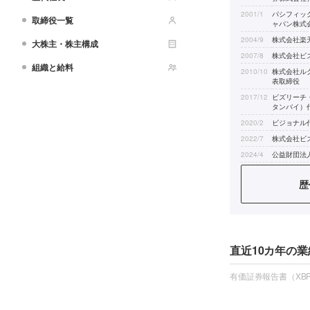
2001/1
パシフィッ
取締役一覧
ャパン株式
2004/9
株式会社楽
大株主・株主構成
2007/8
株式会社ビ
組織と給料
2010/10
株式会社ル
表取締役
2017/12
ビズリーチ
タンバイ）
2020/2
ビジョナル
2022/7
株式会社ビ
2024/4
公益財団法
2024/6
丸紅株式会
歴
直近10カ年の業
有価証券報告書（XBR