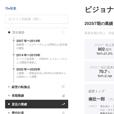
ビジョ
The社史
2025/7期の業績
歴史概要
最新有報の売上・利益
2007
年〜
2014
年
2025/7
売上
創業期 ── ビズリーチによる即戦力人材市場
802
の開拓
億円
YoY+21.2%
2014
年〜
2019
年
サービス拡張期 ── HRMOS とスタンバイに
よる隣接市場参入
2025/7
自己資本
2020
年〜
2026
年
70.7
%
上場期 ── 持株会社化とBizReach依存から
YoY+2.1pt
の脱却という課題
経営の転換点
経営トップ
長期業績
南壮一郎
（代
直近の業績
1999/7
モルガン・
パン・リミ
歴代社長
券株式会社