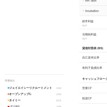
└
HR Tech
└
Incubation
経常利益
YoY
当期純利益
YoY
貸借対照表 (BS)
自己資本比率
有利子負債比率
キャッシュフロー (
同業他社
営業CF
ジェイエイシーリクルートメント
2124
オープンアップG
2154
投資CF
タイミー
215A
パソナG
2168