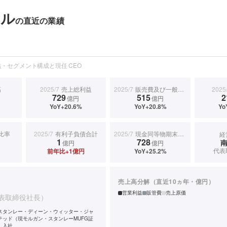
ナル
の直近の業績
・セグメント構成と現任 CEO
高
2025/7
売上総利益
2025/7
販売費及び一般管理費
2025
729
515
2
億円
億円
YoY+20.6%
YoY+20.8%
Yo
比率
2025/7
有利子負債合計
2025/7
現金同等物期末残高
経
1
728
億円
億円
代表
前年比+1億円
YoY+25.2%
売上高分解（直近10ヵ年・億円）
営業利益
販管費
売上原価
表取締役社長）
スタンレー・ディーン・ウィッター・ジャ
テッド（現モルガン・スタンレーMUFG証
）入社