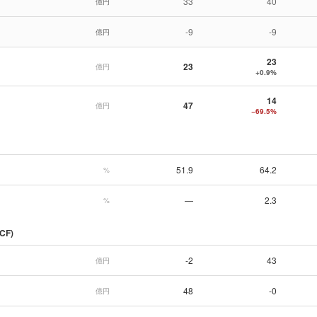
33
40
億円
-9
-9
億円
23
23
億円
+0.9%
14
47
億円
−69.5%
51.9
64.2
%
—
2.3
%
CF)
-2
43
億円
48
-0
億円