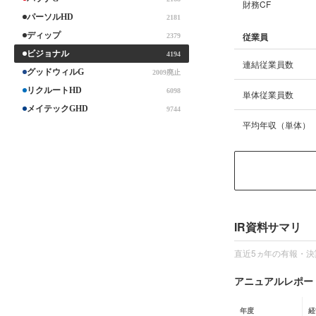
財務CF
パーソルHD
2181
ディップ
従業員
2379
ビジョナル
4194
連結従業員数
グッドウィルG
2009廃止
リクルートHD
6098
単体従業員数
メイテックGHD
9744
平均年収（単体）
IR資料サマリ
直近5ヵ年の有報・決
アニュアルレポート
年度
経