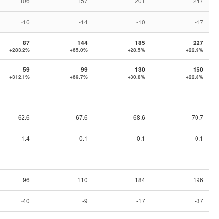
106
157
201
247
-16
-14
-10
-17
87
144
185
227
+283.2%
+65.0%
+28.5%
+22.9%
59
99
130
160
+312.1%
+69.7%
+30.8%
+22.8%
62.6
67.6
68.6
70.7
1.4
0.1
0.1
0.1
96
110
184
196
-40
-9
-17
-37