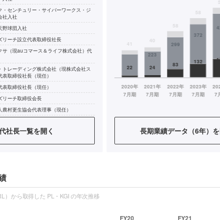
ク・センチュリー・サイバーワークス・ジ
会社入社
天野球団入社
ズリーチ設立代表取締役社長
クサ（現auコマース＆ライフ株式会社）代
・トレーディング株式会社（現株式会社ス
代表取締役社長（現任）
代表取締役社長（現任）
ズリーチ取締役会長
人農村更生協会代表理事（現任）
社社外取締役（現任）
代社長一覧を開く
長期業績データ（6年）を
績
L）から取得した PL・KGI の年次推移
FY20
FY21