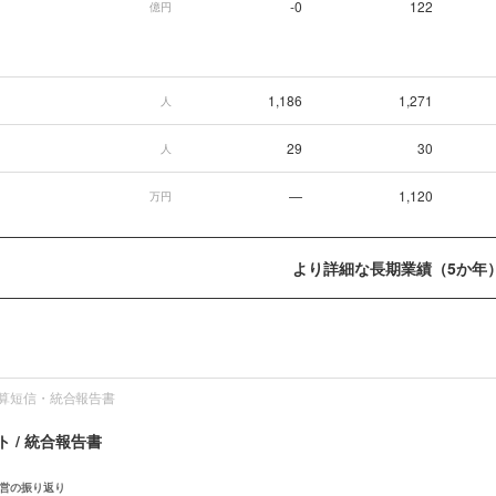
-0
122
億円
1,186
1,271
人
29
30
人
—
1,120
万円
より詳細な長期業績（5か年
算短信・統合報告書
 / 統合報告書
営の振り返り