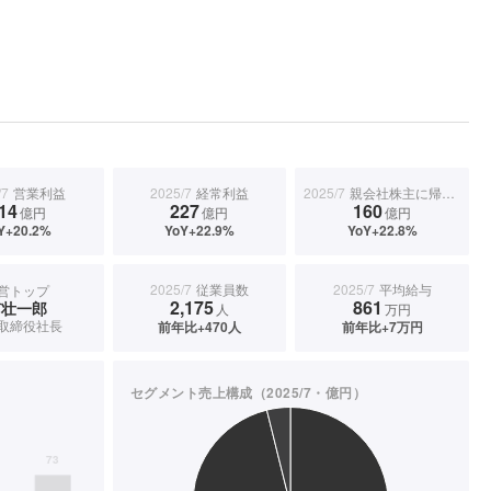
/7
営業利益
2025/7
経常利益
2025/7
親会社株主に帰属する当期純利益
14
227
160
億円
億円
億円
Y+20.2%
YoY+22.9%
YoY+22.8%
2025/7
従業員数
2025/7
平均給与
営トップ
2,175
861
南壮一郎
人
万円
取締役社長
前年比+470人
前年比+7万円
セグメント売上構成（2025/7・億円）