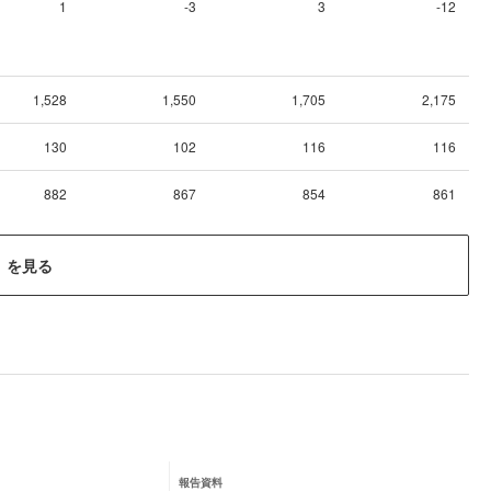
1
-3
3
-12
1,528
1,550
1,705
2,175
130
102
116
116
882
867
854
861
）を見る
報告資料