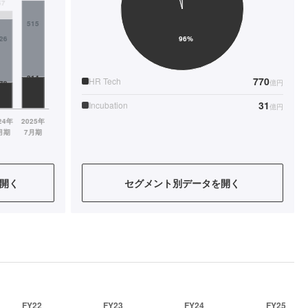
770
HR Tech
億円
31
Incubation
億円
開く
セグメント別データを開く
FY22
FY23
FY24
FY25