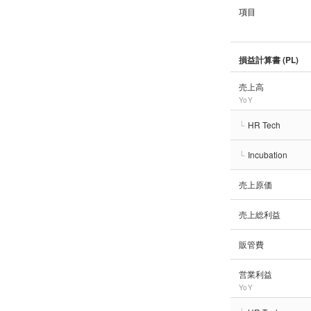
項目
損益計算書 (PL)
売上高
YoY
└
HR Tech
└
Incubation
売上原価
売上総利益
販管費
営業利益
YoY