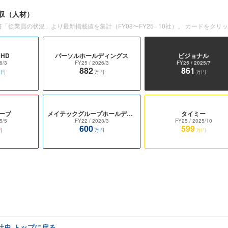
収
（人材）
書「従業員の状況」より最新掲載値を集計（
FY08〜FY25
·
10
社）。 カードをクリ
HD
パーソルホールディングス
ビジョナル
6/3
FY25
/ 2026/3
FY25
/ 2025/7
882
861
万円
万円
万円
ープ
メイテックグループホールディングス
タイミー
5/5
FY22
/ 2023/3
FY25
/ 2025/10
600
599
円
万円
万円
e社史 トップに戻る