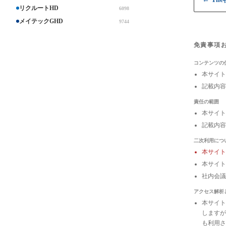
リクルートHD
6098
メイテックGHD
9744
免責事項
コンテンツの
本サイト
記載内容
責任の範囲
本サイト
記載内容
二次利用につ
本サイ
本サイト
社内会
アクセス解析
本サイトは
しますが
も利用さ