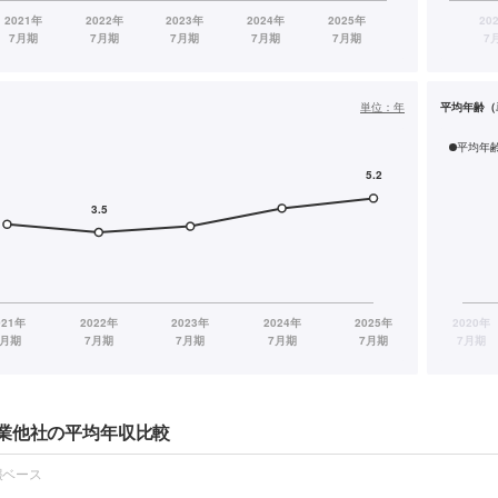
単位：
年
平均年齢（
平均年
業他社の平均年収比較
報ベース