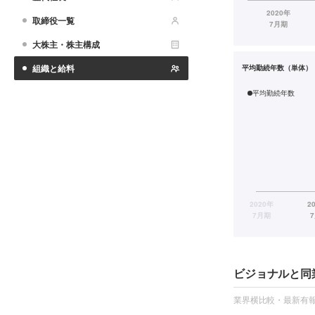
取締役一覧
大株主・株主構成
組織と給料
平均勤続年数（単体）
平均勤続年数
ビジョナルと同
業界横比較・最新有