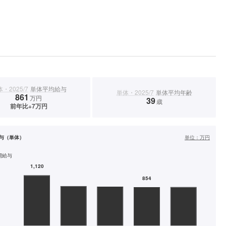
・2025/7
単体平均給与
単体・2025/7
単体平均年齢
861
万円
39
歳
前年比+7万円
与（単体）
単位：
万円
間給与