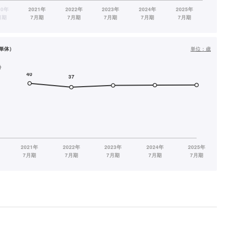
単体）
単位：
歳
齢