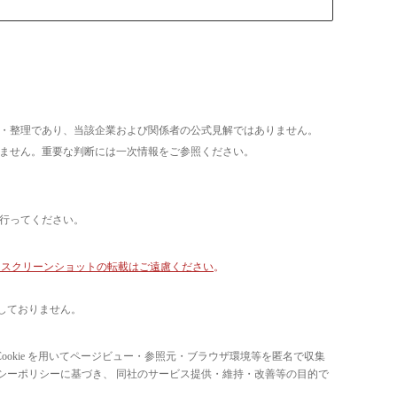
析・整理であり、当該企業および関係者の公式見解ではありません。
いません。重要な判断には一次情報をご参照ください。
て行ってください。
像・スクリーンショットの転載はご遠慮ください
。
しておりません。
ています。 Cookie を用いてページビュー・参照元・ブラウザ環境等を匿名で収集
ライバシーポリシーに基づき、 同社のサービス提供・維持・改善等の目的で