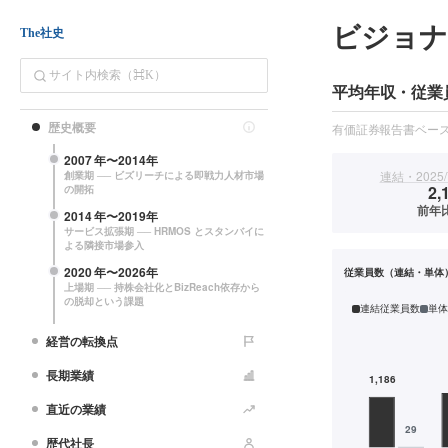
ビジョ
The社史
平均年収・従業
歴史概要
有価証券報告書ベー
2007
年〜
2014
年
連結・2025/
創業期 ── ビズリーチによる即戦力人材市場
2,
の開拓
前年比
2014
年〜
2019
年
サービス拡張期 ── HRMOS とスタンバイに
よる隣接市場参入
2020
年〜
2026
年
従業員数（連結・単体
上場期 ── 持株会社化とBizReach依存から
の脱却という課題
連結従業員数
単体
経営の転換点
長期業績
直近の業績
歴代社長