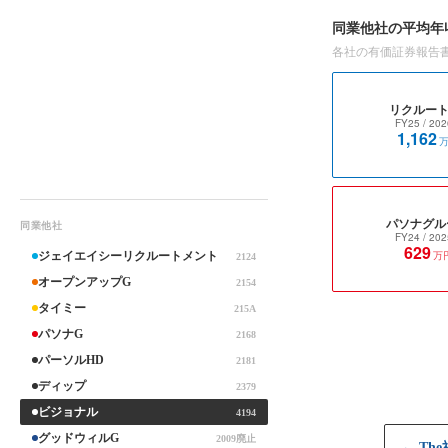
同業他社の平均年
各社の有価証券報告
リクルート
FY25
/ 202
1,162
パソナグル
同業他社
FY24
/ 202
629
万
ジェイエイシーリクルートメント
2124
オープンアップG
2154
タイミー
215A
パソナG
2168
パーソルHD
2181
ディップ
2379
ビジョナル
4194
グッドウィルG
2009廃止
← Th