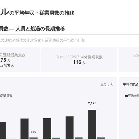
ナル
の平均年収・従業員数の推移
員数 — 人員と処遇の長期推移
スの連結／単体の年次変化と業界他社の平均給与比較
7
連結従業員数
単体
単体・2025/7
単体従業員数
175
人
116
人
+470人
）
単位：
名
平均年間給
従業員数
平均年