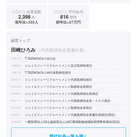
2025/12
従業員数
2025/12
平均給与
2,398
816
人
万円
前年比+335人
前年比+27万円
経営トップ
田崎ひろみ
（代表取締役会長兼社長）
1981/5
T.TAZAKI&Co Ltd入社
1988/3
ジェイエイシーリクルートメント設立取締役就任
1991/8
T.TAZAKI&Co Ltd代表取締役就任
2000/1
ジェイエイシーリクルートメント代表取締役就任
2005/3
ジェイエイシーリクルートメント取締役会長就任
2008/4
ジェイエイシーリクルートメント代表取締役社長就任
2011/1
ジェイエイシーリクルートメント代表取締役会長・ＣＥＯ就任
2015/3
ジェイエイシーリクルートメント取締役会長就任
2022/1
ジェイエイシーリクルートメント代表取締役会長兼社長就任(現任)
2022/3
一般財団法人(現公益財団法人)JAC環境動物保護財団理事長就任(現任)
歴代社長一覧を開く