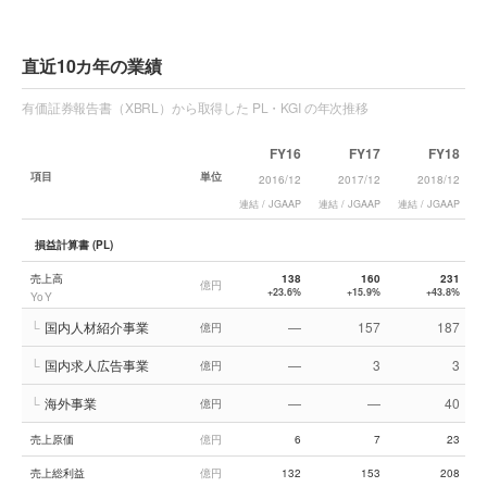
直近10カ年の業績
有価証券報告書（XBRL）から取得した PL・KGI の年次推移
FY16
FY17
FY18
項目
単位
2016/12
2017/12
2018/12
連結 / JGAAP
連結 / JGAAP
連結 / JGAAP
連
損益計算書 (PL)
売上高
138
160
231
億円
+23.6%
+15.9%
+43.8%
YoY
└
国内人材紹介事業
—
157
187
億円
└
国内求人広告事業
—
3
3
億円
└
海外事業
—
—
40
億円
売上原価
億円
6
7
23
売上総利益
億円
132
153
208