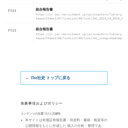
統合報告書
FY24
https://ir.jac-recruitment.jp/ja/investors/library/in
teaserItems1/07/linkList/00/link/JAC_2023_A4_0926_6.p
統合報告書
FY23
https://ir.jac-recruitment.jp/ja/investors/library/in
teaserItems1/06/linkList/00/link/JAC_integratedreport
← The社史 トップに戻る
免責事項およびポリシー
コンテンツの位置づけと正確性
本サイトは有価証券報告書・IR資料・書籍・報道等の
公開情報をもとに作成した 個人の分析・整理であ