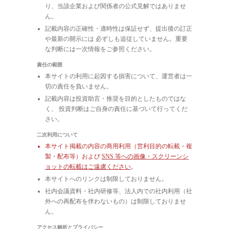
り、当該企業および関係者の公式見解ではありませ
ん。
記載内容の正確性・適時性は保証せず、提出後の訂正
や最新の開示には 必ずしも追従していません。重要
な判断には一次情報をご参照ください。
責任の範囲
本サイトの利用に起因する損害について、運営者は一
切の責任を負いません。
記載内容は投資助言・推奨を目的としたものではな
く、 投資判断はご自身の責任に基づいて行ってくだ
さい。
二次利用について
本サイト掲載の内容の商用利用（営利目的の転載・複
製・配布等）および
SNS 等への画像・スクリーンシ
ョットの転載はご遠慮ください
。
本サイトへのリンクは制限しておりません。
社内会議資料・社内研修等、法人内での社内利用（社
外への再配布を伴わないもの）は制限しておりませ
ん。
アクセス解析とプライバシー