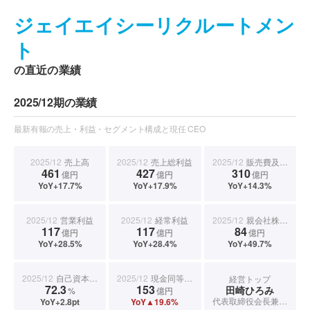
ジェイエイシーリクルートメン
ト
の直近の業績
2025/12期の業績
最新有報の売上・利益・セグメント構成と現任 CEO
2025/12
売上高
2025/12
売上総利益
2025/12
販売費及び一般管理費
461
427
310
億円
億円
億円
YoY+17.7%
YoY+17.9%
YoY+14.3%
2025/12
営業利益
2025/12
経常利益
2025/12
親会社株主に帰属する当期純利益
117
117
84
億円
億円
億円
YoY+28.5%
YoY+28.4%
YoY+49.7%
2025/12
自己資本比率
2025/12
現金同等物期末残高
経営トップ
72.3
153
田崎ひろみ
%
億円
代表取締役会長兼社長
YoY+2.8pt
YoY▲19.6%