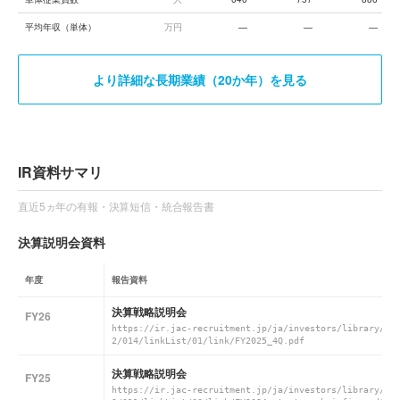
平均年収（単体）
万円
—
—
—
より詳細な長期業績（20か年）を見る
IR資料サマリ
直近5ヵ年の有報・決算短信・統合報告書
決算説明会資料
年度
報告資料
決算戦略説明会
FY26
https://ir.jac-recruitment.jp/ja/investors/library/re
2/014/linkList/01/link/FY2025_4Q.pdf
決算戦略説明会
FY25
https://ir.jac-recruitment.jp/ja/investors/library/re