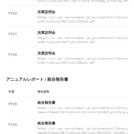
2/011/linkList/00/link/FY2024_strategy_briefing.pdf
決算説明会
FY22
https://ir.jac-recruitment.jp/ja/investors/library/re
2/01/linkList/00/link/220224.pdf
決算説明会
FY21
https://ir.jac-recruitment.jp/ja/investors/library/re
3/00/linkList/00/link/210219.pdf
決算説明会
FY20
https://ir.jac-recruitment.jp/ja/investors/library/re
3/00/linkList/00/link/200222.pdf
アニュアルレポート / 統合報告書
年度
報告資料
統合報告書
FY26
https://ir.jac-recruitment.jp/ja/investors/library/in
teaserItems2/04/linkList/01/link/JAC2025_printing.pdf
統合報告書
FY25
https://ir.jac-recruitment.jp/ja/investors/library/in
teaserItems1/08/linkList/00/link/20241225_JAC2024_pri