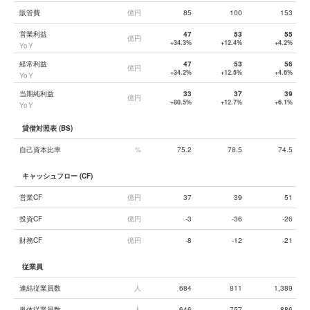
販管費
億円
85
100
153
営業利益
47
53
55
億円
+34.3%
+12.4%
+4.2%
YoY
経常利益
47
53
56
億円
+34.2%
+12.5%
+4.6%
YoY
当期純利益
33
37
39
億円
+80.5%
+12.7%
+6.1%
YoY
貸借対照表 (BS)
自己資本比率
%
75.2
78.5
74.5
キャッシュフロー (CF)
営業CF
億円
37
39
51
投資CF
億円
-3
-36
-26
財務CF
億円
-8
-12
-21
従業員
連結従業員数
人
684
811
1,389
単体従業員数
人
646
757
886