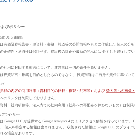
およびポリシー
位置づけと正確性
は有価証券報告書・IR資料・書籍・報道等の公開情報をもとに作成した 個人の分
の正確性・適時性は保証せず、提出後の訂正や最新の開示には 必ずしも追従して
の利用に起因する損害について、運営者は一切の責任を負いません。
は投資助言・推奨を目的としたものではなく、 投資判断はご自身の責任に基づい
いて
ト掲載の内容の商用利用（営利目的の転載・複製・配布等）および
SNS 等への画
へのリンクは制限しておりません。
議資料・社内研修等、法人内での社内利用（社外への再配布を伴わないもの）は制限
とプライバシー
 Google LLC が提供する Google Analytics 4 によりアクセス解析を行っ
、 個人を特定する情報は含まれません。 収集された情報は Google LLC のプ
れる場合があります。