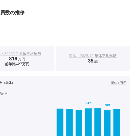
業員数の推移
・2025/12
単体平均給与
単体・2025/12
単体平均年齢
816
万円
35
歳
前年比+27万円
与（単体）
単位：
万円
間給与