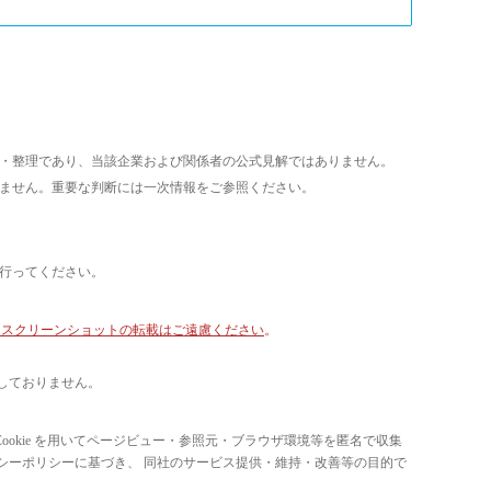
析・整理であり、当該企業および関係者の公式見解ではありません。
いません。重要な判断には一次情報をご参照ください。
て行ってください。
像・スクリーンショットの転載はご遠慮ください
。
しておりません。
ています。 Cookie を用いてページビュー・参照元・ブラウザ環境等を匿名で収集
ライバシーポリシーに基づき、 同社のサービス提供・維持・改善等の目的で