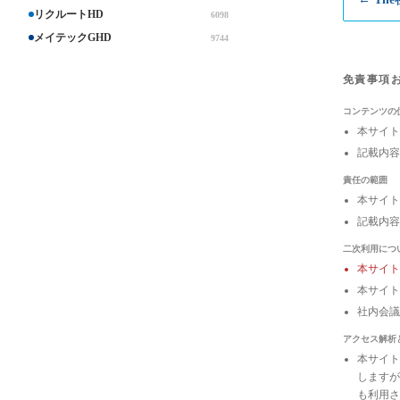
リクルートHD
6098
メイテックGHD
9744
免責事項
コンテンツの
本サイト
記載内容
責任の範囲
本サイト
記載内容
二次利用につ
本サイ
本サイト
社内会
アクセス解析
本サイトは
しますが
も利用さ