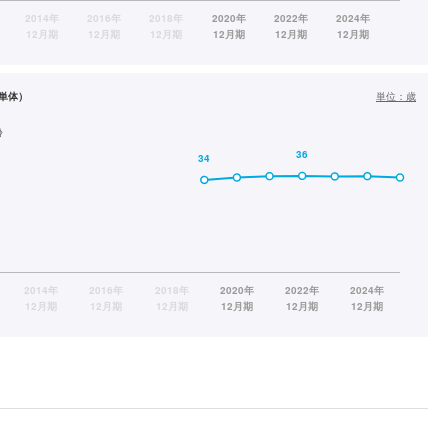
単体）
単位：
歳
齢