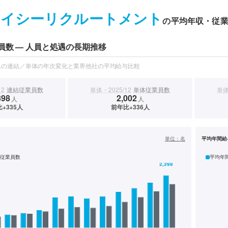
エイシーリクルートメント
の平均年収・従
員数 — 人員と処遇の長期推移
スの連結／単体の年次変化と業界他社の平均給与比較
12
連結従業員数
単体・2025/12
単体従業員数
単体
398
2,002
人
人
+335人
前年比+336人
）
単位：
名
平均年間給
従業員数
平均年