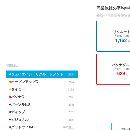
同業他社の平均年
各社の有価証券報告
リクルート
FY25
/ 202
1,162
パソナグル
同業他社
FY24
/ 202
629
万
ジェイエイシーリクルートメント
2124
オープンアップG
2154
タイミー
215A
パソナG
2168
パーソルHD
2181
ディップ
2379
ビジョナル
4194
グッドウィルG
2009廃止
← Th