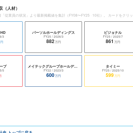
収
（人材）
書「従業員の状況」より最新掲載値を集計（
FY08〜FY25
·
10
社）。 カードをクリ
HD
パーソルホールディングス
ビジョナル
6/3
FY25
/ 2026/3
FY25
/ 2025/7
882
861
万円
万円
万円
ープ
メイテックグループホールディングス
タイミー
5/5
FY22
/ 2023/3
FY25
/ 2025/10
600
599
円
万円
万円
e社史 トップに戻る