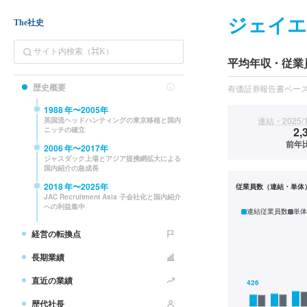
ジェイ
The社史
平均年収・従業
歴史概要
有価証券報告書ベー
1988
年〜
2005
年
連結・2025/
英国流ヘッドハンティングの東京移植と国内
2,
ニッチの確立
前年比
2006
年〜
2017
年
ジャスダック上場とアジア提携網拡大による
国内紹介の急成長
2018
年〜
2025
年
従業員数（連結・単体
JAC Recruitment Asia 子会社化と国内紹介
への利益集中
連結従業員数
単体
経営の転換点
長期業績
直近の業績
歴代社長