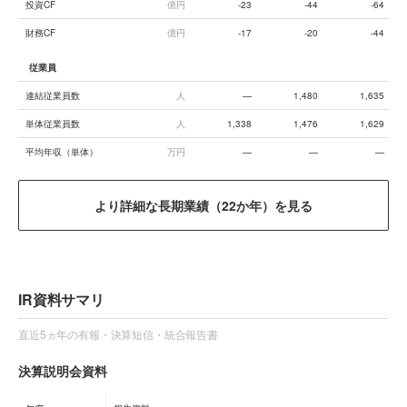
投資CF
億円
-23
-44
-64
財務CF
億円
-17
-20
-44
従業員
連結従業員数
人
—
1,480
1,635
単体従業員数
人
1,338
1,476
1,629
平均年収（単体）
万円
—
—
—
より詳細な長期業績（22か年）を見る
IR資料サマリ
直近5ヵ年の有報・決算短信・統合報告書
決算説明会資料