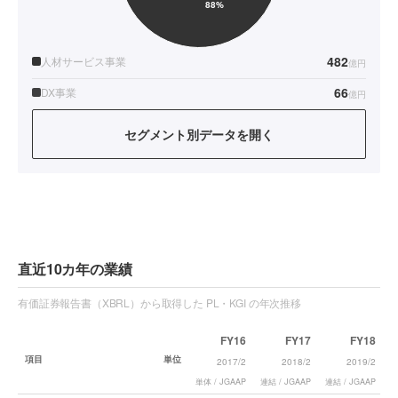
482
人材サービス事業
億円
66
DX事業
億円
セグメント別データを開く
直近10カ年の業績
有価証券報告書（XBRL）から取得した PL・KGI の年次推移
FY16
FY17
FY18
項目
単位
2017/2
2018/2
2019/2
単体 / JGAAP
連結 / JGAAP
連結 / JGAAP
単