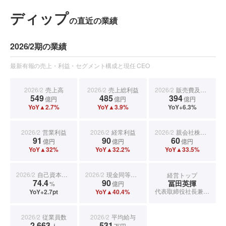
ディップ
の直近の業績
2026/2期の業績
最新有報の売上・利益・セグメント構成と現任 CEO
2026/2
売上高
2026/2
売上総利益
2026/2
販売費及び一般管理費
549
485
394
億円
億円
億円
YoY▲2.7%
YoY▲3.9%
YoY+6.3%
2026/2
営業利益
2026/2
経常利益
2026/2
親会社株主に帰属する当期純利益
91
90
60
億円
億円
億円
YoY▲32%
YoY▲32.2%
YoY▲33.5%
2026/2
自己資本比率
2026/2
現金同等物期末残高
経営トップ
74.4
90
冨田英揮
%
億円
代表取締役社長兼CEO(最高経営責任者)
YoY+2.7pt
YoY▲40.4%
2026/2
従業員数
2026/2
平均給与
2,663
531
人
万円