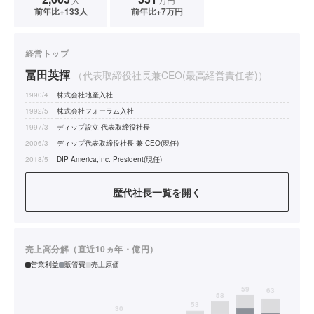
前年比+133人
前年比+7万円
経営トップ
冨田英揮
（代表取締役社長兼CEO(最高経営責任者)）
1990/4
株式会社地産入社
1992/5
株式会社フォーラム入社
1997/3
ディップ設立 代表取締役社長
2006/3
ディップ代表取締役社長 兼 CEO(現任)
2018/5
DIP America,Inc. President(現任)
歴代社長一覧を開く
売上高分解（直近10ヵ年・億円）
営業利益
販管費
売上原価