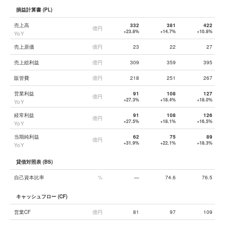
損益計算書 (PL)
売上高
332
381
422
億円
+23.8%
+14.7%
+10.8%
YoY
売上原価
億円
23
22
27
売上総利益
億円
309
359
395
販管費
億円
218
251
267
営業利益
91
108
127
億円
+27.3%
+18.4%
+18.0%
YoY
経常利益
91
108
126
億円
+27.5%
+18.1%
+16.5%
YoY
当期純利益
62
75
89
億円
+31.9%
+22.1%
+18.3%
YoY
貸借対照表 (BS)
自己資本比率
%
—
74.6
76.5
キャッシュフロー (CF)
営業CF
億円
81
97
109