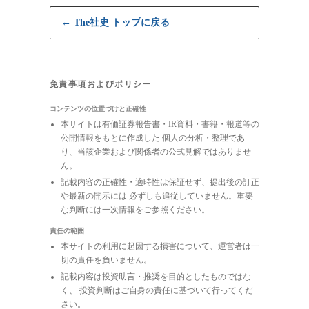
← The社史 トップに戻る
免責事項およびポリシー
コンテンツの位置づけと正確性
本サイトは有価証券報告書・IR資料・書籍・報道等の
公開情報をもとに作成した 個人の分析・整理であ
り、当該企業および関係者の公式見解ではありませ
ん。
記載内容の正確性・適時性は保証せず、提出後の訂正
や最新の開示には 必ずしも追従していません。重要
な判断には一次情報をご参照ください。
責任の範囲
本サイトの利用に起因する損害について、運営者は一
切の責任を負いません。
記載内容は投資助言・推奨を目的としたものではな
く、 投資判断はご自身の責任に基づいて行ってくだ
さい。