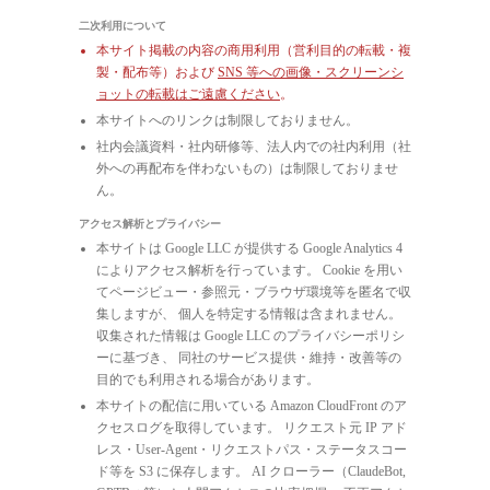
二次利用について
本サイト掲載の内容の商用利用（営利目的の転載・複
製・配布等）および
SNS 等への画像・スクリーンシ
ョットの転載はご遠慮ください
。
本サイトへのリンクは制限しておりません。
社内会議資料・社内研修等、法人内での社内利用（社
外への再配布を伴わないもの）は制限しておりませ
ん。
アクセス解析とプライバシー
本サイトは Google LLC が提供する Google Analytics 4
によりアクセス解析を行っています。 Cookie を用い
てページビュー・参照元・ブラウザ環境等を匿名で収
集しますが、 個人を特定する情報は含まれません。
収集された情報は Google LLC のプライバシーポリシ
ーに基づき、 同社のサービス提供・維持・改善等の
目的でも利用される場合があります。
本サイトの配信に用いている Amazon CloudFront のア
クセスログを取得しています。 リクエスト元 IP アド
レス・User-Agent・リクエストパス・ステータスコー
ド等を S3 に保存します。 AI クローラー（ClaudeBot,