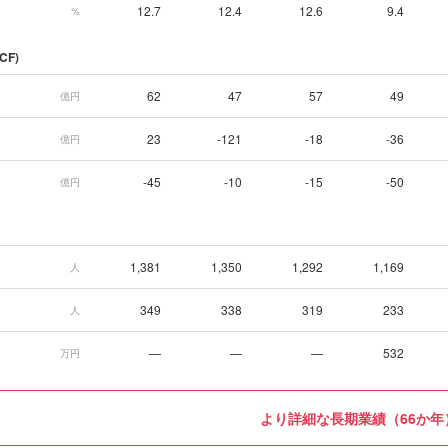
12.7
12.4
12.6
9.4
%
CF)
62
47
57
49
億円
23
-121
-18
-36
億円
-45
-10
-15
-50
億円
1,381
1,350
1,292
1,169
人
349
338
319
233
人
—
—
—
532
万円
より詳細な長期業績（66か年