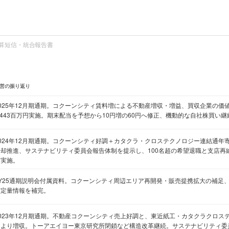
算短信・統合報告書
営の振り返り
2025年12月期通期。コクーンシティ賃料増による不動産増収・増益、買収企業の価
,443百万円実施。期末配当を予想から10円増の60円へ修正、機動的な自社株買い
2024年12月期通期。コクーンシティ好調＋カタクラ・クロステクノロジー連結通年
売却推進、サステナビリティ委員会報告体制を提示し、100名超の希望退職と支店再
を実施。
FY25通期説明会付属資料。コクーンシティ周辺エリア再開発・販売提携拡大の補足、
ど定量情報を補完。
2023年12月期通期。不動産コクーンシティ売上好調と、東近紙工・カタクラクロス
により増収。トーアエイヨー東京研究所閉鎖など構造改革継続。サステナビリティ委員会