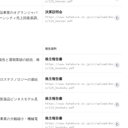
s/115_kessan.pdf
決算説明会
衣料品事業のオグランジャパ
ーンシティ売上回復基調。
https://www.katakura.co.jp/ir/upload/doc
s/114_kessan.pdf
報告資料
株主報告書
業報告と通期業績の総括、株
https://www.katakura.co.jp/ir/upload/doc
s/116_houkoku.pdf
株主報告書
クロステクノロジーの連結
https://www.katakura.co.jp/ir/upload/doc
s/115_houkoku.pdf
株主報告書
、医薬品ビジネスモデル見
。
https://www.katakura.co.jp/ir/upload/doc
s/114_houkoku.pdf
株主報告書
品事業の大幅縮小・機械電
https://www.katakura.co.jp/ir/upload/doc
s/112_houkoku.pdf