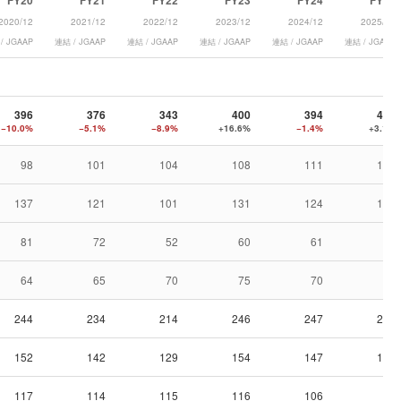
FY20
FY21
FY22
FY23
FY24
FY25
2020/12
2021/12
2022/12
2023/12
2024/12
2025/12
/ JGAAP
連結 / JGAAP
連結 / JGAAP
連結 / JGAAP
連結 / JGAAP
連結 / JGAAP
396
376
343
400
394
407
−10.0%
−5.1%
−8.9%
+16.6%
−1.4%
+3.1%
98
101
104
108
111
117
137
121
101
131
124
117
81
72
52
60
61
78
64
65
70
75
70
68
244
234
214
246
247
260
152
142
129
154
147
146
117
114
115
116
106
88