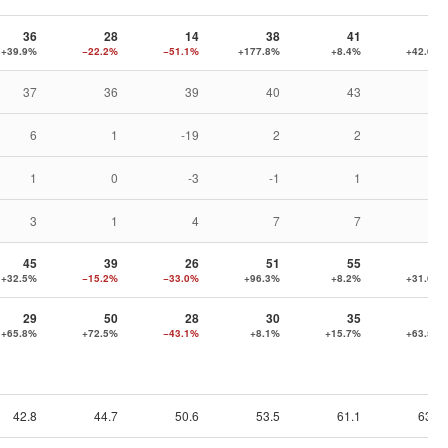
36
28
14
38
41
59
+39.9%
−22.2%
−51.1%
+177.8%
+8.4%
+42.0%
37
36
39
40
43
44
6
1
-19
2
2
10
1
0
-3
-1
1
8
3
1
4
7
7
7
45
39
26
51
55
72
+32.5%
−15.2%
−33.0%
+96.3%
+8.2%
+31.6%
29
50
28
30
35
58
+65.8%
+72.5%
−43.1%
+8.1%
+15.7%
+63.5%
42.8
44.7
50.6
53.5
61.1
63.8