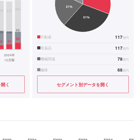
117
不動産
億円
117
医薬品
億円
78
機械関連
億円
68
繊維
億円
を開く
セグメント別データを開く