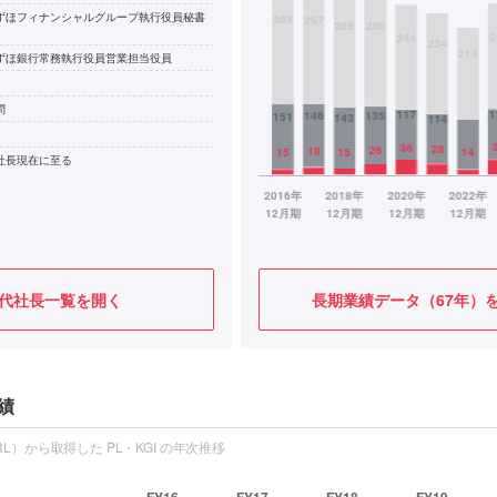
ずほフィナンシャルグループ執行役員秘書
ずほ銀行常務執行役員営業担当役員
問
社長現在に至る
代社長一覧を開く
長期業績データ（67年）
績
L）から取得した PL・KGI の年次推移