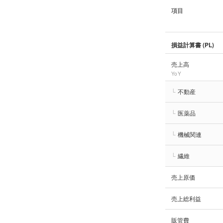
項目
損益計算書 (PL)
売上高
YoY
└
不動産
└
医薬品
└
機械関連
└
繊維
売上原価
売上総利益
販管費