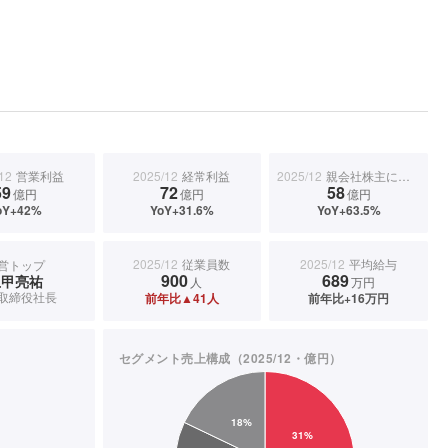
12
営業利益
2025/12
経常利益
2025/12
親会社株主に帰属する当期純利益
59
72
58
億円
億円
億円
oY+42%
YoY+31.6%
YoY+63.5%
2025/12
従業員数
2025/12
平均給与
営トップ
900
689
上甲亮祐
人
万円
取締役社長
前年比▲41人
前年比+16万円
セグメント売上構成（2025/12・億円）