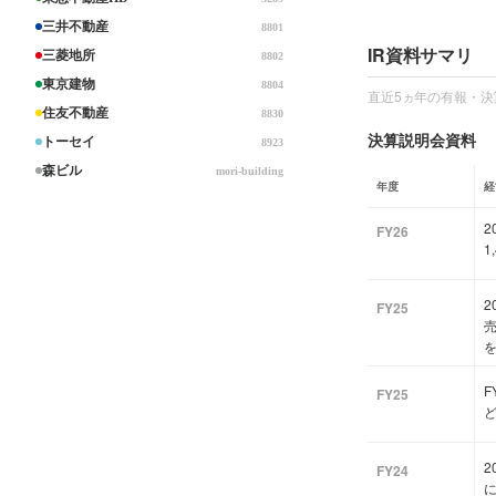
三井不動産
8801
IR資料サマリ
三菱地所
8802
東京建物
8804
直近5ヵ年の有報・決
住友不動産
8830
決算説明会資料
トーセイ
8923
森ビル
mori-building
年度
経
FY26
1
FY25
FY25
FY24