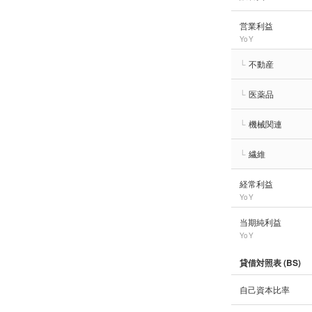
営業利益
YoY
└
不動産
└
医薬品
└
機械関連
└
繊維
経常利益
YoY
当期純利益
YoY
貸借対照表 (BS)
自己資本比率