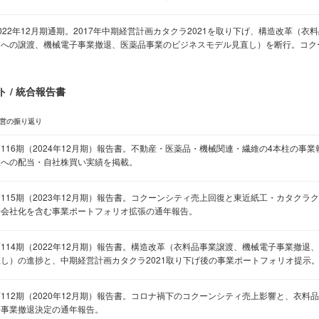
022年12月期通期。2017年中期経営計画カタクラ2021を取り下げ、構造改革（
ンへの譲渡、機械電子事業撤退、医薬品事業のビジネスモデル見直し）を断行。コク
 / 統合報告書
営の振り返り
第116期（2024年12月期）報告書。不動産・医薬品・機械関連・繊維の4本柱の事
主への配当・自社株買い実績を掲載。
第115期（2023年12月期）報告書。コクーンシティ売上回復と東近紙工・カタクラ
子会社化を含む事業ポートフォリオ拡張の通年報告。
第114期（2022年12月期）報告書。構造改革（衣料品事業譲渡、機械電子事業撤退
直し）の進捗と、中期経営計画カタクラ2021取り下げ後の事業ポートフォリオ提示
第112期（2020年12月期）報告書。コロナ禍下のコクーンシティ売上影響と、衣料
子事業撤退決定の通年報告。