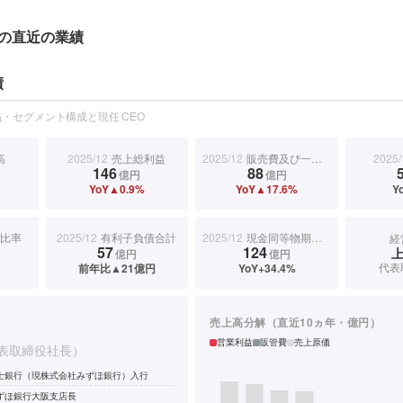
の直近の業績
績
・セグメント構成と現任 CEO
高
2025/12
売上総利益
2025/12
販売費及び一般管理費
2025/
146
88
億円
億円
YoY▲0.9%
YoY▲17.6%
Y
比率
2025/12
有利子負債合計
2025/12
現金同等物期末残高
経
57
124
億円
億円
代表
前年比▲21億円
YoY+34.4%
売上高分解（直近10ヵ年・億円）
営業利益
販管費
売上原価
表取締役社長）
士銀行（現株式会社みずほ銀行）入行
ずほ銀行大阪支店長