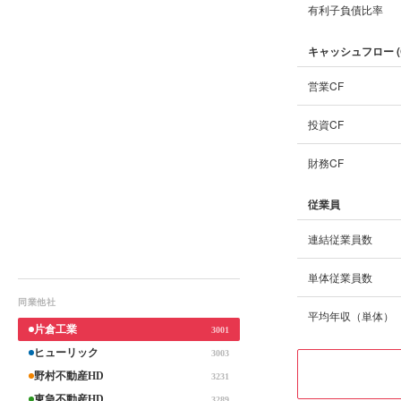
有利子負債比率
キャッシュフロー (
営業CF
投資CF
財務CF
従業員
連結従業員数
単体従業員数
同業他社
平均年収（単体）
片倉工業
3001
ヒューリック
3003
野村不動産HD
3231
東急不動産HD
3289