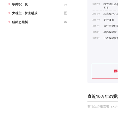
取締役一覧
2012/4
株式会社み
室長
大株主・株主構成
2014/4
株式会社み
2017/4
同行理事
組織と給料
2017/5
当社常勤顧
2018/3
専務取締役
2019/3
代表取締役
歴
直近10カ年の業
有価証券報告書（XBR