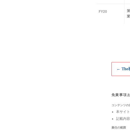
第
FY20
← Th
免責事項
コンテンツの
本サイト
記載内容
責任の範囲