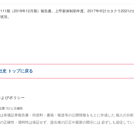
111期（2019年12月期）報告書。上甲新体制初年度。2017年中計カタクラ202
業状況。
e社史 トップに戻る
およびポリシー
位置づけと正確性
は有価証券報告書・IR資料・書籍・報道等の公開情報をもとに作成した 個人の分
の正確性・適時性は保証せず、提出後の訂正や最新の開示には 必ずしも追従して