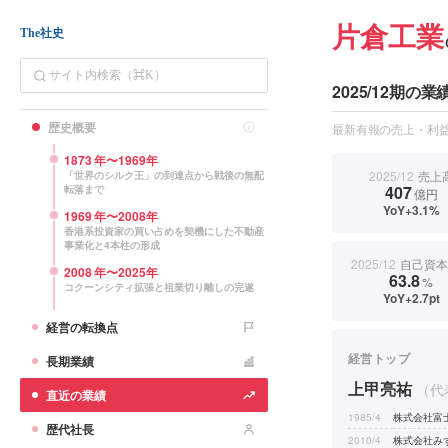
片倉工業
The社史
2025/12期の業
歴史概要
最新有報の売上・利益
1873
年〜
1969
年
2025/12
売上
「世界のシルク王」の到達点から戦後の無配
407
転落まで
億円
YoY+3.1%
1969
年〜
2008
年
香港系投資家の買い占めを契機にした不動産
事業化と4本柱の形成
2025/12
自己資本
2008
年〜
2025
年
63.8
%
コクーンシティ拡張と祖業切り離しの完遂
YoY+2.7pt
経営の転換点
経営トップ
長期業績
上甲亮祐
（代
直近の業績
1985/4
株式会社富
歴代社長
2010/4
株式会社み