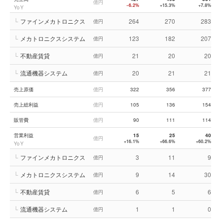
億円
−6.2%
+15.3%
+7.8%
YoY
└
ファインメカトロニクス
264
270
283
億円
└
メカトロニクスシステム
123
182
207
億円
└
不動産賃貸
21
20
20
億円
└
流通機器システム
20
21
21
億円
売上原価
億円
322
356
377
売上総利益
億円
105
136
154
販管費
億円
90
111
114
営業利益
15
25
40
億円
+16.1%
+66.6%
+60.2%
YoY
└
ファインメカトロニクス
3
11
9
億円
└
メカトロニクスシステム
9
14
30
億円
└
不動産賃貸
6
5
6
億円
└
流通機器システム
1
1
0
億円