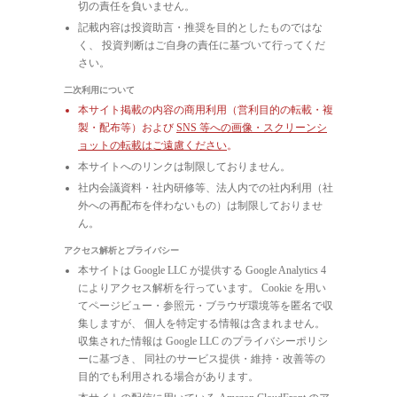
切の責任を負いません。
記載内容は投資助言・推奨を目的としたものではな
く、 投資判断はご自身の責任に基づいて行ってくだ
さい。
二次利用について
本サイト掲載の内容の商用利用（営利目的の転載・複
製・配布等）および
SNS 等への画像・スクリーンシ
ョットの転載はご遠慮ください
。
本サイトへのリンクは制限しておりません。
社内会議資料・社内研修等、法人内での社内利用（社
外への再配布を伴わないもの）は制限しておりませ
ん。
アクセス解析とプライバシー
本サイトは Google LLC が提供する Google Analytics 4
によりアクセス解析を行っています。 Cookie を用い
てページビュー・参照元・ブラウザ環境等を匿名で収
集しますが、 個人を特定する情報は含まれません。
収集された情報は Google LLC のプライバシーポリシ
ーに基づき、 同社のサービス提供・維持・改善等の
目的でも利用される場合があります。