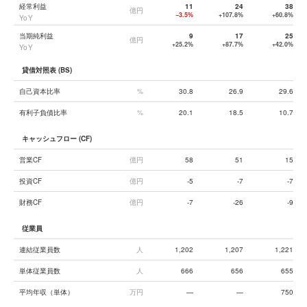
経常利益
11
24
38
億円
−3.5%
+107.8%
+60.8%
YoY
当期純利益
9
17
25
億円
+25.2%
+87.7%
+42.0%
YoY
貸借対照表 (BS)
自己資本比率
%
30.8
26.9
29.6
有利子負債比率
%
20.1
18.5
10.7
キャッシュフロー (CF)
営業CF
億円
58
51
15
投資CF
億円
-5
-7
-7
財務CF
億円
-7
-26
-9
従業員
連結従業員数
人
1,202
1,207
1,221
単体従業員数
人
666
656
655
平均年収（単体）
万円
—
—
750