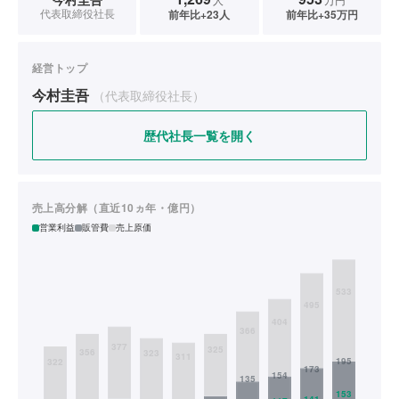
代表取締役社長
前年比+23人
前年比+35万円
経営トップ
今村圭吾
（代表取締役社長）
歴代社長一覧を開く
売上高分解（直近10ヵ年・億円）
営業利益
販管費
売上原価