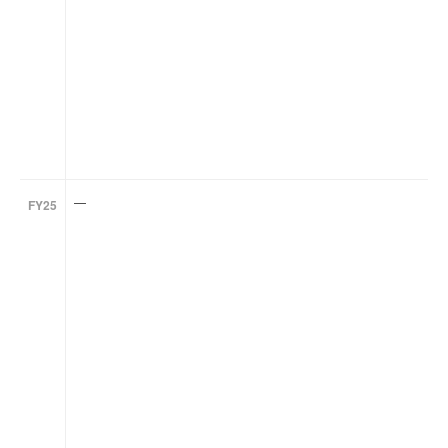
—
FY25