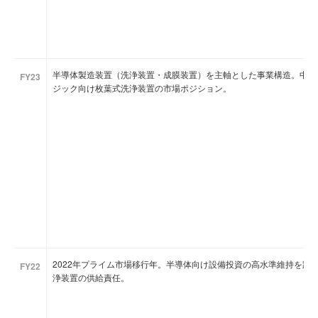
半導体製造装置（洗浄装置・成膜装置）を主軸とした事業構造。中期経営計
FY23
ジック向け枚葉式洗浄装置の市場ポジション。
2022年プライム市場移行年。半導体向け設備投資の高水準維持を踏
FY22
浄装置の供給責任。