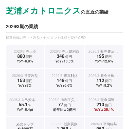
芝浦メカトロニクス
の直近の業績
2026/3期の業績
最新有報の売上・利益・セグメント構成と現任 CEO
2026/3
売上高
2026/3
売上総利益
2026/3
販売費及び一般管理費
880
348
195
億円
億円
億円
YoY+8.8%
YoY+10.5%
YoY+12.6%
2026/3
営業利益
2026/3
経常利益
2026/3
親会社株主に帰属する当期純利益
153
149
112
億円
億円
億円
YoY+8%
YoY+6.6%
YoY+8.2%
2026/3
自己資本比率
2026/3
有利子負債合計
2026/3
現金同等物期末残高
55.1
77
213
%
億円
億円
YoY+5.4pt
前年比▲2億円
YoY▲25.1%
2026/3
従業員数
2026/3
平均給与
経営トップ
1,269
953
今村圭吾
人
万円