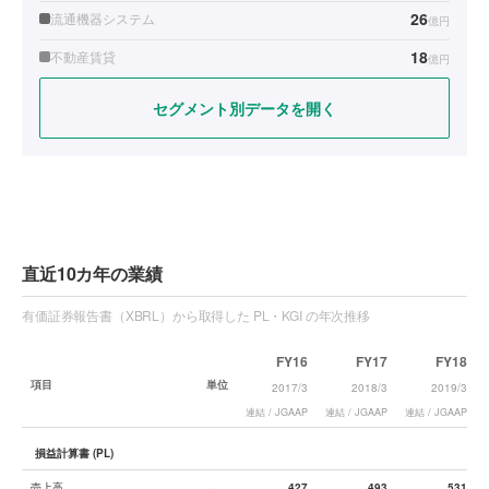
26
流通機器システム
億円
18
不動産賃貸
億円
セグメント別データを開く
直近10カ年の業績
有価証券報告書（XBRL）から取得した PL・KGI の年次推移
FY16
FY17
FY18
項目
単位
2017/3
2018/3
2019/3
連結 / JGAAP
連結 / JGAAP
連結 / JGAAP
損益計算書 (PL)
売上高
427
493
531