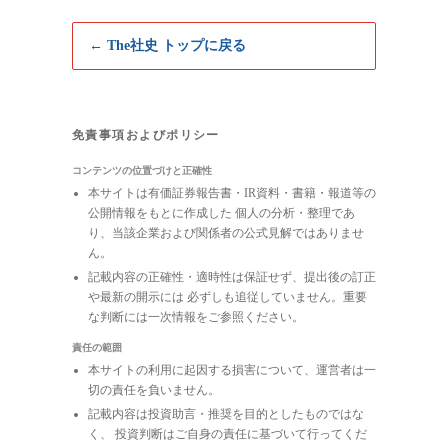
← The社史 トップに戻る
免責事項およびポリシー
コンテンツの位置づけと正確性
本サイトは有価証券報告書・IR資料・書籍・報道等の
公開情報をもとに作成した 個人の分析・整理であ
り、当該企業および関係者の公式見解ではありませ
ん。
記載内容の正確性・適時性は保証せず、提出後の訂正
や最新の開示には 必ずしも追従していません。重要
な判断には一次情報をご参照ください。
責任の範囲
本サイトの利用に起因する損害について、運営者は一
切の責任を負いません。
記載内容は投資助言・推奨を目的としたものではな
く、 投資判断はご自身の責任に基づいて行ってくだ