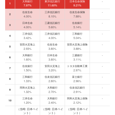
年代別の大株主上位10位（前半10年刻み・直近5年刻みのスナップショット）
大和銀行
東洋信託銀行
日本生命保険
-
1
7.97%
11.60%
9.21%
住友生命
三井信託銀行
住友生命保険
-
2
4.00%
8.10%
7.88%
日本生命
三菱信託銀行
住友銀行
-
3
4.00%
5.60%
5.14%
三井信託
三井信託銀行
三和銀行
-
4
3.42%
4.00%
5.04%
安田火災海上
住友生命
安田火災海上保険
-
5
2.93%
3.80%
3.88%
大和銀行
日本生命
三菱銀行
-
6
1.60%
3.80%
3.11%
住友銀行
安田火災海上
トヨタ自動車工業
-
7
1.50%
3.20%
2.97%
三和銀行
住友信託銀行
富士銀行
-
8
1.33%
2.80%
2.96%
同和火災海上
大和銀行
住友信託銀行
-
9
1.32%
2.70%
2.91%
三井生命
大和銀行
同和火災海上保険
-
10
1.20%
2.40%
2.12%
（当時: 日本ペイ
（当時: 日本ペイ
（当時: 日本ペイ
ント）
ント）
ント）