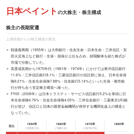
日本ペイント
の大株主・株主構成
株主の長期変遷
上場前後からの株主構成の変化
戦後復興期（1955年）は大和銀行・住友生命・日本生命・三井信託・安
田火災海上など銀行・生保・損保が上位を占め、財閥解体を経た株式が
市場で分散していた。
高度成長期から1970年代（1961年・1974年）にかけては東洋信託銀行
11.6%・三井信託銀行8.1%・三菱信託銀行の信託群に加え、日本生命保
険9.21%・住友生命保険7.88%・住友銀行5.14%といった生保・都市銀
行が持ち合う安定株主構造へ移った。
FY05（2006年）は日本トラスティ・サービス信託銀行5.2%を筆頭に日
本生命保険4.76%・住友生命保険4.05%・三井住友銀行・三菱東京UFJ銀
行が並び、信託口と旧来の親密金融機関が併存する機関化途上の構造と
なっていた。
1950年
1960年
1970年
1980年
順位
（1955/10）
（1961/4）
（1974/10）