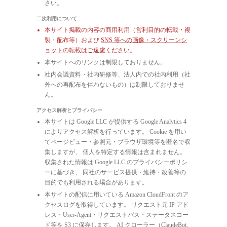
さい。
二次利用について
本サイト掲載の内容の商用利用（営利目的の転載・複
製・配布等）および
SNS 等への画像・スクリーンシ
ョットの転載はご遠慮ください
。
本サイトへのリンクは制限しておりません。
社内会議資料・社内研修等、法人内での社内利用（社
外への再配布を伴わないもの）は制限しておりませ
ん。
アクセス解析とプライバシー
本サイトは Google LLC が提供する Google Analytics 4
によりアクセス解析を行っています。 Cookie を用い
てページビュー・参照元・ブラウザ環境等を匿名で収
集しますが、 個人を特定する情報は含まれません。
収集された情報は Google LLC のプライバシーポリシ
ーに基づき、 同社のサービス提供・維持・改善等の
目的でも利用される場合があります。
本サイトの配信に用いている Amazon CloudFront のア
クセスログを取得しています。 リクエスト元 IP アド
レス・User-Agent・リクエストパス・ステータスコー
ド等を S3 に保存します。 AI クローラー（ClaudeBot,