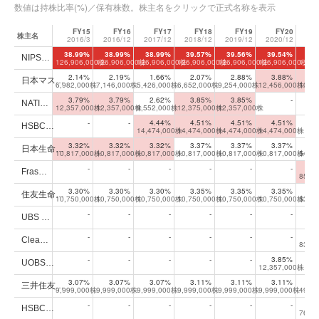
数値は持株比率(%)／保有株数。株主名をクリックで正式名称を表示
FY15
FY16
FY17
FY18
FY19
FY20
株主名
2016/3
2016/12
2017/12
2018/12
2019/12
2020/12
202
大株主上位10位の年次推移
38.99%
38.99%
38.99%
39.57%
39.56%
39.54%
55
NIPS…
126,906,000株
126,906,000株
126,906,000株
126,906,000株
126,906,000株
126,906,000株
1,29
2.14%
2.19%
1.66%
2.07%
2.88%
3.88%
4
日本マス…
6,982,000株
7,146,000株
5,426,000株
6,652,000株
9,254,000株
12,456,000株
101,
3.79%
3.79%
2.62%
3.85%
3.85%
-
NATI…
12,357,000株
12,357,000株
8,552,000株
12,375,000株
12,357,000株
-
-
4.44%
4.51%
4.51%
4.51%
HSBC…
14,474,000株
14,474,000株
14,474,000株
14,474,000株
3.32%
3.32%
3.32%
3.37%
3.37%
3.37%
2
日本生命…
10,817,000株
10,817,000株
10,817,000株
10,817,000株
10,817,000株
10,817,000株
54,0
-
-
-
-
-
-
3
Fras…
85,0
3.30%
3.30%
3.30%
3.35%
3.35%
3.35%
2
住友生命…
10,750,000株
10,750,000株
10,750,000株
10,750,000株
10,750,000株
10,750,000株
53,7
-
-
-
-
-
-
UBS …
-
-
-
-
-
-
3
Clea…
83,8
-
-
-
-
-
3.85%
UOBS…
12,357,000株
3.07%
3.07%
3.07%
3.11%
3.11%
3.11%
2
三井住友…
9,999,000株
9,999,000株
9,999,000株
9,999,000株
9,999,000株
9,999,000株
49,9
-
-
-
-
-
-
3
HSBC…
76,2