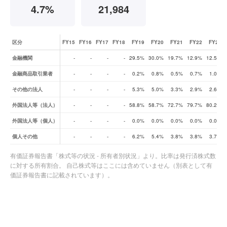
4.7%
21,984
区分
FY15
FY16
FY17
FY18
FY19
FY20
FY21
FY22
FY23
株式所有者別状況（比率の推移）
金融機関
-
-
-
-
29.5%
30.0%
19.7%
12.9%
12.5%
金融商品取引業者
-
-
-
-
0.2%
0.8%
0.5%
0.7%
1.0%
その他の法人
-
-
-
-
5.3%
5.0%
3.3%
2.9%
2.6%
外国法人等（法人）
-
-
-
-
58.8%
58.7%
72.7%
79.7%
80.2%
外国法人等（個人）
-
-
-
-
0.0%
0.0%
0.0%
0.0%
0.0%
個人その他
-
-
-
-
6.2%
5.4%
3.8%
3.8%
3.7%
有価証券報告書「株式等の状況 - 所有者別状況」より。比率は発行済株式数
に対する所有割合。 自己株式等はここには含めていません（別表として有
価証券報告書に記載されています）。