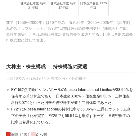
株式会社年鑑 昭和
株式会社年鑑 昭和
日本企業要覧 1975
31年版
37年版
年版
前半（1950〜2000年）は10年刻み、直近20年（2005〜2025年）は5年刻
みのスナップショット。1980年以前は外部の歴史的史料（株式会社年鑑、
会社年鑑等）、それ以降は有価証券報告書を出典とする。比率は各期の総発
行株式数に対して算出。
大株主・株主構成 — 持株構造の変遷
上位10名の入れ替わりと所有者区分7区分の推移
FY15時点で既にシンガポールのNipsea International Limitedが38.99%を
保有する筆頭株主であり、日本生命3.32%・住友生命3.30%・三井住友
銀行3.07%といった旧来の親密株主が並ぶ二層構造であった。
FY21にNipsea Internationalの持株比率が55.06%へ上昇しウットラム傘
下の子会社化が完了、FY25でも55.54%を維持する一方、旧親密株主の
比率は希薄化している。
筆頭（1位）
2〜3位