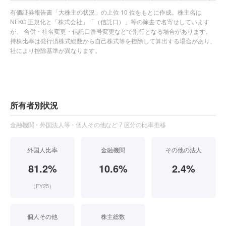
有価証券報告書「大株主の状況」の上位 10 位をもとに作成。株主名は
NFKC 正規化と「株式会社」「（信託口）」等の除去で名寄せしています
が、 合併・社名変更・信託口番号変更などで別行となる場合があります。
持株比率は発行済株式総数から自己株式等を控除して算出する場合があり、
社により控除基準が異なります。
所有者別状況
金融機関・外国法人等・個人その他など 7 区分の比率推移
外国人比率
金融機関
その他の法人
81.2%
10.6%
2.4%
（FY25）
個人その他
株主総数