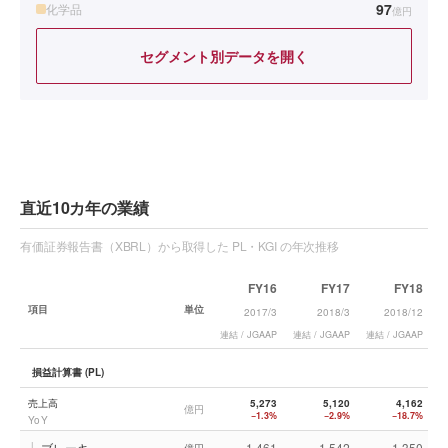
97
化学品
億円
セグメント別データを開く
直近10カ年の業績
有価証券報告書（XBRL）から取得した PL・KGI の年次推移
FY16
FY17
FY18
項目
単位
2017/3
2018/3
2018/12
連結 / JGAAP
連結 / JGAAP
連結 / JGAAP
連
損益計算書 (PL)
売上高
5,273
5,120
4,162
億円
−1.3%
−2.9%
−18.7%
YoY
└
ブレーキ
1,461
1,542
1,350