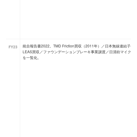
統合報告書2022。TMD Friction買収（2011年）／日本無線連結子
FY23
LEAS買収／ファウンデーションブレーキ事業譲渡／日清紡マイクロ
を一覧化。