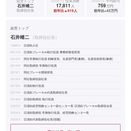
2025/12
従業員数
2025/12
平均給与
経営トップ
17,811
759
石井靖二
人
万円
取締役社長
前年比▲819人
前年比+43万円
経営トップ
石井靖二
（取締役社長）
1988/4
日清紡入社
2011/4
日清紡ブレーキ㈱執行役員 摩擦材製造部長
2013/4
同社常務執行役員 戦略室長、生産部門長(兼務)、生産技術部長(兼務)
2013/6
同社取締役 常務執行役員
2015/1
同社ブレーキ開発部長
2015/4
同社取締役副社長
2015/6
日清紡執行役員
2017/6
日清紡ブレーキ㈱代表取締役社長
2019/3
日清紡取締役 執行役員
2023/3
日清紡経営戦略センター副センター長 日清紡ブレーキ㈱取締役会長
2024/3
日清紡取締役 常務執行役員、経営戦略センター長
2025/3
日清紡代表取締役社長(現職)