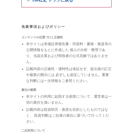
← The社史 トップに戻る
免責事項およびポリシー
コンテンツの位置づけと正確性
本サイトは有価証券報告書・IR資料・書籍・報道等の
公開情報をもとに作成した 個人の分析・整理であ
り、当該企業および関係者の公式見解ではありませ
ん。
記載内容の正確性・適時性は保証せず、提出後の訂正
や最新の開示には 必ずしも追従していません。重要
な判断には一次情報をご参照ください。
責任の範囲
本サイトの利用に起因する損害について、運営者は一
切の責任を負いません。
記載内容は投資助言・推奨を目的としたものではな
く、 投資判断はご自身の責任に基づいて行ってくだ
さい。
二次利用について