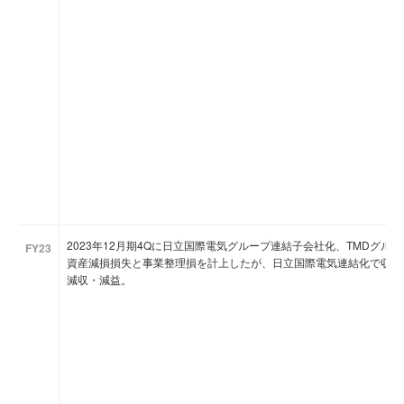
2023年12月期4Qに日立国際電気グループ連結子会社化、TMDグル
FY23
資産減損損失と事業整理損を計上したが、日立国際電気連結化で収益
減収・減益。