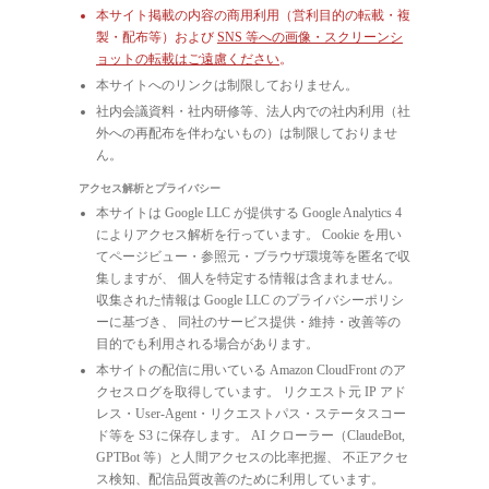
本サイト掲載の内容の商用利用（営利目的の転載・複
製・配布等）および
SNS 等への画像・スクリーンシ
ョットの転載はご遠慮ください
。
本サイトへのリンクは制限しておりません。
社内会議資料・社内研修等、法人内での社内利用（社
外への再配布を伴わないもの）は制限しておりませ
ん。
アクセス解析とプライバシー
本サイトは Google LLC が提供する Google Analytics 4
によりアクセス解析を行っています。 Cookie を用い
てページビュー・参照元・ブラウザ環境等を匿名で収
集しますが、 個人を特定する情報は含まれません。
収集された情報は Google LLC のプライバシーポリシ
ーに基づき、 同社のサービス提供・維持・改善等の
目的でも利用される場合があります。
本サイトの配信に用いている Amazon CloudFront のア
クセスログを取得しています。 リクエスト元 IP アド
レス・User-Agent・リクエストパス・ステータスコー
ド等を S3 に保存します。 AI クローラー（ClaudeBot,
GPTBot 等）と人間アクセスの比率把握、 不正アクセ
ス検知、配信品質改善のために利用しています。