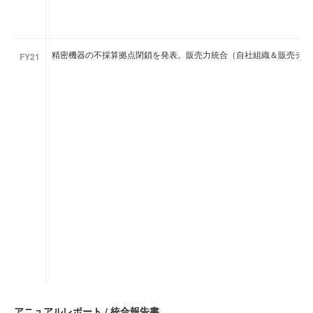
精密機器の不採算拠点閉鎖を発表。販売力統合（自社組織＆販売チャ
FY21
アニュアルレポート / 統合報告書