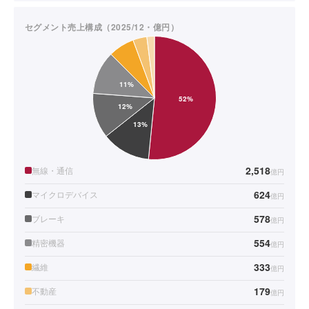
セグメント売上構成（2025/12・億円）
2,518
無線・通信
億円
624
マイクロデバイス
億円
578
ブレーキ
億円
554
精密機器
億円
333
繊維
億円
179
不動産
億円