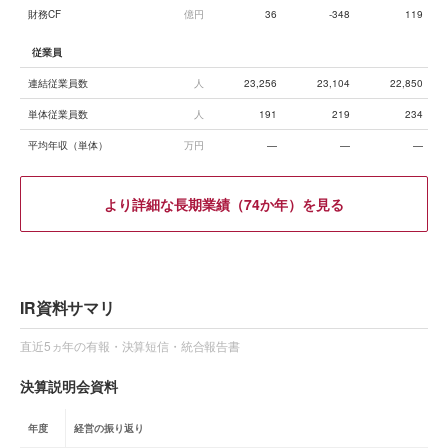
財務CF
億円
36
-348
119
従業員
連結従業員数
人
23,256
23,104
22,850
単体従業員数
人
191
219
234
平均年収（単体）
万円
—
—
—
より詳細な長期業績（74か年）を見る
IR資料サマリ
直近5ヵ年の有報・決算短信・統合報告書
決算説明会資料
年度
経営の振り返り