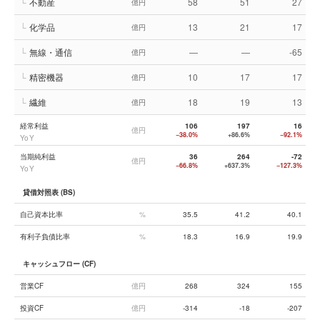
└
不動産
58
51
27
億円
└
化学品
13
21
17
億円
└
無線・通信
—
—
-65
億円
└
精密機器
10
17
17
億円
└
繊維
18
19
13
億円
経常利益
106
197
16
億円
−38.0%
+86.6%
−92.1%
YoY
当期純利益
36
264
-72
億円
−66.8%
+637.3%
−127.3%
YoY
貸借対照表 (BS)
自己資本比率
%
35.5
41.2
40.1
有利子負債比率
%
18.3
16.9
19.9
キャッシュフロー (CF)
営業CF
億円
268
324
155
投資CF
億円
-314
-18
-207