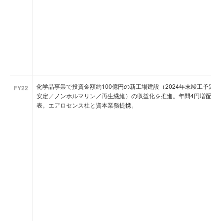
化学品事業で投資金額約100億円の新工場建設（2024年末竣工予定
FY22
安定／ノンホルマリン／再生繊維）の収益化を推進。年間4円増配で3
表。エアロセンス社と資本業務提携。