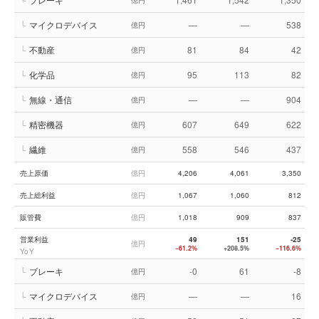
億円
└
マイクロデバイス
—
—
538
億円
└
不動産
81
84
42
億円
└
化学品
95
113
82
億円
└
無線・通信
—
—
904
億円
└
精密機器
607
649
622
億円
└
繊維
558
546
437
億円
売上原価
億円
4,206
4,061
3,350
売上総利益
億円
1,067
1,060
812
販管費
億円
1,018
909
837
営業利益
49
151
-25
億円
−61.2%
+208.5%
−116.6%
YoY
└
ブレーキ
-0
61
-8
億円
└
マイクロデバイス
—
—
16
億円