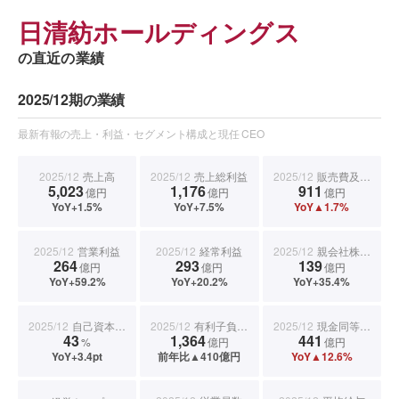
日清紡ホールディングス
の直近の業績
2025/12期の業績
最新有報の売上・利益・セグメント構成と現任 CEO
2025/12
売上高
2025/12
売上総利益
2025/12
販売費及び一般管理費
5,023
1,176
911
億円
億円
億円
YoY+1.5%
YoY+7.5%
YoY▲1.7%
2025/12
営業利益
2025/12
経常利益
2025/12
親会社株主に帰属する当期純利益
264
293
139
億円
億円
億円
YoY+59.2%
YoY+20.2%
YoY+35.4%
2025/12
自己資本比率
2025/12
有利子負債合計
2025/12
現金同等物期末残高
43
1,364
441
%
億円
億円
YoY+3.4pt
前年比▲410億円
YoY▲12.6%