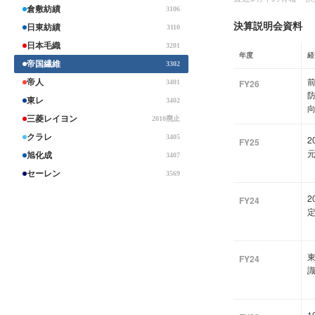
倉敷紡績
3106
決算説明会資料
日東紡績
3110
日本毛織
3201
年度
経
帝国繊維
3302
前
帝人
FY26
3401
東レ
3402
三菱レイヨン
2010廃止
クラレ
3405
2
FY25
旭化成
3407
セーレン
3569
2
FY24
定
東
FY24