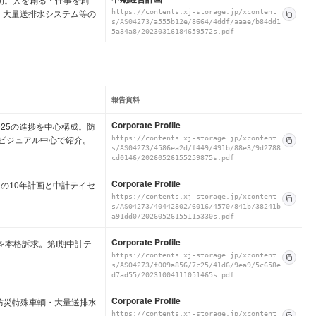
・大量送排水システム等の
https://contents.xj-storage.jp/xcontent
s/AS04273/a555b12e/8664/4ddf/aaae/b84dd1
5a34a8/20230316184659572s.pdf
報告資料
Corporate Profile
ン2025の進捗を中心構成。防
ビジュアル中心で紹介。
https://contents.xj-storage.jp/xcontent
s/AS04273/4586ea2d/f449/491b/88e3/9d2788
cd0146/20260526155259875s.pdf
Corporate Profile
としての10年計画と中計テイセ
https://contents.xj-storage.jp/xcontent
s/AS04273/40442802/6016/4570/841b/38241b
a91dd0/20260526155115330s.pdf
Corporate Profile
計画」を本格訴求。第I期中計テ
。
https://contents.xj-storage.jp/xcontent
s/AS04273/f009a856/7c25/41d6/9ea9/5c658e
d7ad55/20231004111051465s.pdf
Corporate Profile
渡し。防災特殊車輌・大量送排水
https://contents.xj-storage.jp/xcontent