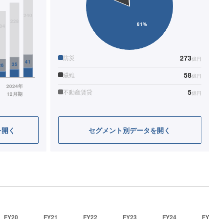
273
防災
億円
58
繊維
億円
5
不動産賃貸
億円
を開く
セグメント別データを開く
FY20
FY21
FY22
FY23
FY24
FY25