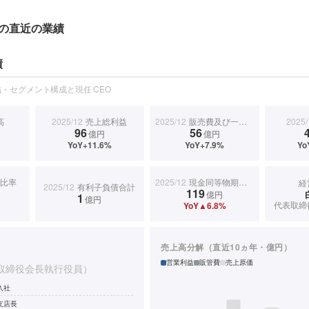
の直近の業績
績
・セグメント構成と現任 CEO
高
2025/12
売上総利益
2025/12
販売費及び一般管理費
2025/
96
56
億円
億円
YoY+11.6%
YoY+7.9%
Yo
比率
2025/12
現金同等物期末残高
経
2025/12
有利子負債合計
119
億円
1
億円
代表取締
YoY▲6.8%
売上高分解（直近10ヵ年・億円）
営業利益
販管費
売上原価
取締役会長執行役員）
入社
支店長