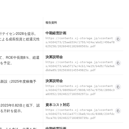
報告資料
中期経営計画
計テイセン2028を提示。
による成長投資と総還元性
https://contents.xj-storage.jp/xcontent
s/AS04273/25aeb534/1793/424a/abd2/496ef8
629258/20260401182600503s.pdf
決算説明会
て、ROE中長期8％、総還
％を予定。
https://contents.xj-storage.jp/xcontent
s/AS04273/a6a5717e/4cb1/4e19/b4d9/fda9e6
db0a89/20250303145549825s.pdf
決算説明会
新設（2025年度稼働予
。
https://contents.xj-storage.jp/xcontent
s/AS04273/0809bb4f/9838/457e/9750/2890c3
a83952/20240227183502971s.pdf
資本コスト対応
023年0.82倍と低下、認
図る方針を提示。
https://contents.xj-storage.jp/xcontent
s/AS04273/4411e377/2be0/4cc6/8388/234fdc
7bce70/20240227183850739s.pdf
中期経営計画
説明。人を創る・仕事を創