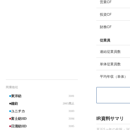
営業CF
投資CF
財務CF
従業員
連結従業員数
単体従業員数
平均年収（単体）
同業他社
東洋紡
3101
鐘紡
2005廃止
ユニチカ
3103
IR資料サマリ
富士紡HD
3104
日清紡HD
3105
直近5ヵ年の有報・決