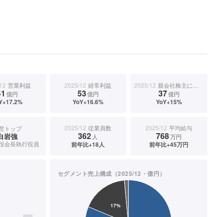
12
営業利益
2025/12
経常利益
2025/12
親会社株主に帰属する当期純利益
41
53
37
億円
億円
億円
Y+17.2%
YoY+16.6%
YoY+15%
2025/12
従業員数
2025/12
平均給与
営トップ
362
768
白岩強
人
万円
役会長執行役員
前年比+18人
前年比+45万円
セグメント売上構成（2025/12・億円）