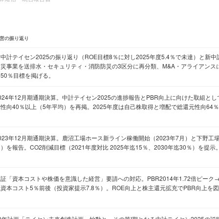
営の振り返り
中計テイセン2025の振り返り（ROE目標8％に対し2025年度5.4％で未達）と新中
防災事業を送排水・セキュリティ・消防防災の3区分に再分類、M&A・アライアンス
向50％目標を掲げる。
024年12月期通期決算。中計テイセン2025の進捗報告とPBR向上に向けた取組とし
元性向40％以上（5年平均）を再掲。2025年度は自己株取得と増配で総還元性向64
023年12月期通期決算。鹿沼工場ホース新ライン稼働開始（2023年7月）と下野工場
）を報告。CO2削減目標（2021年度対比 2025年迄15％、2030年迄30％）を提示
証「資本コストや株価を意識した経営」要請への対応。PBR2014年1.72倍ピーク→2
識資本コスト5％前後（投資家提示7.8％）。ROE向上と株主還元拡充でPBR向上を
10年計画「テイセン未来創造計画」始動と、その第I期となる中計テイセン2025の