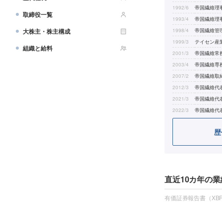
1992/6
帝国繊維理
取締役一覧
1993/4
帝国繊維理
大株主・株主構成
1998/4
帝国繊維管
1999/3
テイセン産
組織と給料
2001/3
帝国繊維常
2003/4
帝国繊維専
2007/2
帝国繊維取
2012/3
帝国繊維代
2021/3
帝国繊維代
2022/3
帝国繊維代
歴
直近10カ年の業
有価証券報告書（XBR