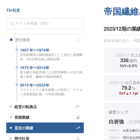
帝国繊維
The社史
2025/12期の業
歴史概要
最新有報の売上・利益
1907
年〜
1974
年
2025/12
売上
安田財閥系の麻紡績会社として発足し財閥解
336
体・3社分割を経た再統合期
億円
YoY+6.9%
1975
年〜
2014
年
富士銀行系経営者による防災事業への主力転
換と防災・繊維の2軸体制確立
2025/12
自己資本
2015
年〜
2025
年
79.2
%
アクティビスト株主提案への対応と「テイセ
YoY▲1.1pt
ン未来創造計画」10年計画始動
経営の転換点
経営トップ
長期業績
白岩強
（代表
直近の業績
1969/4
㈱富士銀行
1990/5
同行北九州
歴代社長