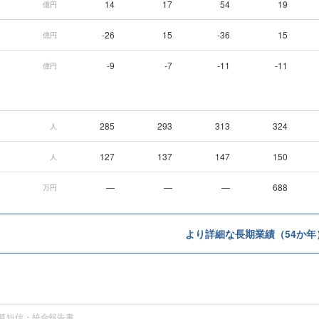
14
17
54
19
億円
-26
15
-36
15
億円
-9
-7
-11
-11
億円
285
293
313
324
人
127
137
147
150
人
—
—
—
688
万円
より詳細な長期業績（54か年
算短信・統合報告書