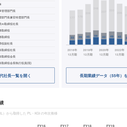
事
事管理部門長
理部門長兼官特需部門長
業㈱取締役社長
務取締役
務取締役
締役副社長
表取締役社長
表取締役会長
表取締役会長執行役員(現)
代社長一覧を開く
長期業績データ（55年）
績
L）から取得した PL・KGI の年次推移
FY16
FY17
FY18
FY19