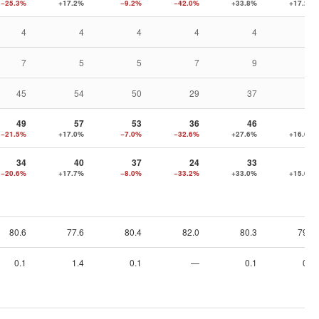
−25.3%
+17.2%
−9.2%
−42.0%
+33.8%
+17.2%
4
4
4
4
4
4
7
5
5
7
9
10
45
54
50
29
37
43
49
57
53
36
46
53
−21.5%
+17.0%
−7.0%
−32.6%
+27.6%
+16.6%
34
40
37
24
33
37
−20.6%
+17.7%
−8.0%
−33.2%
+33.0%
+15.0%
80.6
77.6
80.4
82.0
80.3
79.2
0.1
1.4
0.1
—
0.1
0.1