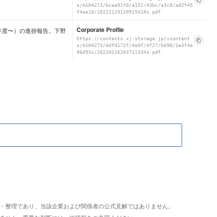
s/AS04273/6caa91f0/a152/43bc/a3c8/ad2f45
f4aa18/20221129120915418s.pdf
Corporate Profile
020年度〜）の進捗報告。下野
https://contents.xj-storage.jp/xcontent
s/AS04273/ddfd172f/4a9f/4f27/bb90/1e3f4a
96d93c/20220216203721334s.pdf
析・整理であり、当該企業および関係者の公式見解ではありません。