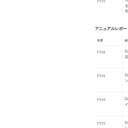
FY23
アニュアルレポート
年度
経
C
FY26
C
FY25
C
FY24
C
FY23