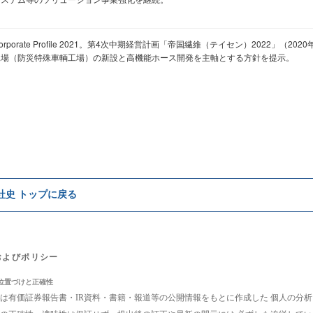
orporate Profile 2021。第4次中期経営計画「帝国繊維（テイセン）2022」（2
工場（防災特殊車輌工場）の新設と高機能ホース開発を主軸とする方針を提示。
e社史 トップに戻る
およびポリシー
位置づけと正確性
は有価証券報告書・IR資料・書籍・報道等の公開情報をもとに作成した 個人の分