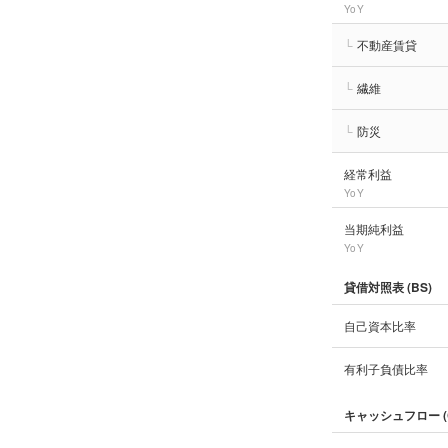
YoY
└
不動産賃貸
└
繊維
└
防災
経常利益
YoY
当期純利益
YoY
貸借対照表 (BS)
自己資本比率
有利子負債比率
キャッシュフロー (