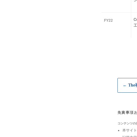
C
FY22
← Th
免責事項
コンテンツの
本サイト