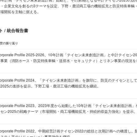
る・企業文化を創るの3テーマを設定、下野・鹿沼両工場の機能拡充と防災特殊車輌
市場開拓を主軸に据える。
 / 統合報告書
営の振り返り
orporate Profile 2025-2026。10年計画「テイセン未来創造計画」と中計テイセ
災事業（消防ホース・防災特殊車輌・送排水・セキュリティ）とリネン事業の現況を
orporate Profile 2024。「テイセン未来創造計画」を旗印に、防災のテイセン
ン2025の進捗を提示。下野工場・鹿沼工場の機能拡充を継続。
orporate Profile 2023。2023年度から始動した10年計画「テイセン未来創造
イセン2025の戦略テーマ（市場開拓・両工場機能拡充・持続的収益力強化）を提示
orporate Profile 2022。中期経営計画テイセン2022の総括と次期計画への橋
システム等のソリューション事業強化を継続。