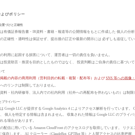
およびポリシー
位置づけと正確性
は有価証券報告書・IR資料・書籍・報道等の公開情報をもとに作成した 個人の分
の正確性・適時性は保証せず、提出後の訂正や最新の開示には 必ずしも追従して
の利用に起因する損害について、運営者は一切の責任を負いません。
は投資助言・推奨を目的としたものではなく、 投資判断はご自身の責任に基づい
いて
ト掲載の内容の商用利用（営利目的の転載・複製・配布等）および
SNS 等への画
へのリンクは制限しておりません。
議資料・社内研修等、法人内での社内利用（社外への再配布を伴わないもの）は制限
とプライバシー
 Google LLC が提供する Google Analytics 4 によりアクセス解析を行っ
、 個人を特定する情報は含まれません。 収集された情報は Google LLC のプ
れる場合があります。
配信に用いている Amazon CloudFront のアクセスログを取得しています。 リクエ
3 に保存します。 AI クローラー（ClaudeBot, GPTBot 等）と人間アクセス