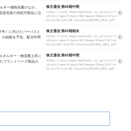
株主通信 第96期中間
・エネルギー価格高騰のなか、
容器包装の持続可能化に注
https://corp.hagoromofoods.co.jp/ja/ir/l
ibrary/report/main/08/teaserItems1/0/lin
kList/0/link/96-tsuushin202409_2831.pdf
株主通信 第95期期末
（2031年）に向けたパーパスと
26年度）の始動を予告。配当年間
https://corp.hagoromofoods.co.jp/ja/ir/l
ibrary/report/main/04/teaserItems1/0/lin
kList/00/link/95-tsuushin202403_2831.pdf
株主通信 第95期中間
高騰、エネルギー・物流費上昇に
したプラントベース製品の
https://corp.hagoromofoods.co.jp/ja/ir/l
ibrary/report/main/04/teaserItems1/0/lin
kList/0/link/95-tsuushin202309_2831.pdf