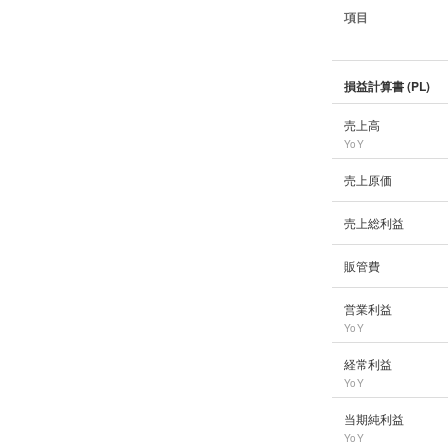
項目
損益計算書 (PL)
売上高
YoY
売上原価
売上総利益
販管費
営業利益
YoY
経常利益
YoY
当期純利益
YoY