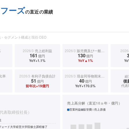
もフーズ
の直近の業績
・セグメント構成と現任 CEO
高
2026/3
売上総利益
2026/3
販売費及び一般管理費
2026
161
130
億円
億円
YoY+1.1%
YoY▲1%
Yo
比率
2026/3
有利子負債合計
2026/3
現金同等物期末残高
経
51
40
後
億円
億円
代表
前年比+19億円
YoY+170.5%
売上高分解（直近10ヵ年・億円）
営業利益
販管費
売上原価
代表取締役社長）
社
フォード大学経営大学院修士課程修了