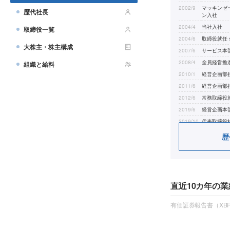
2002/9
マッキンゼ
歴代社長
ン入社
2004/4
当社入社
取締役一覧
2004/6
取締役就任
大株主・株主構成
2007/6
サービス本
2008/4
全員経営推
組織と給料
2010/1
経営企画部
2011/6
経営企画部
2012/6
常務取締役
2019/6
経営企画本
2019/10
代表取締役社
2020/6
(公財)はご
歴
直近10カ年の業
有価証券報告書（XBR