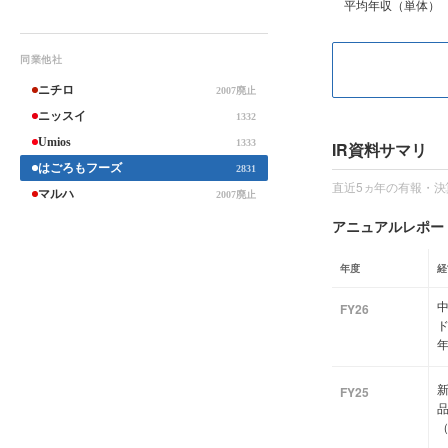
平均年収（単体）
同業他社
ニチロ
2007廃止
ニッスイ
1332
Umios
1333
IR資料サマリ
はごろもフーズ
2831
直近5ヵ年の有報・決
マルハ
2007廃止
アニュアルレポート
年度
経
中
FY26
新
FY25