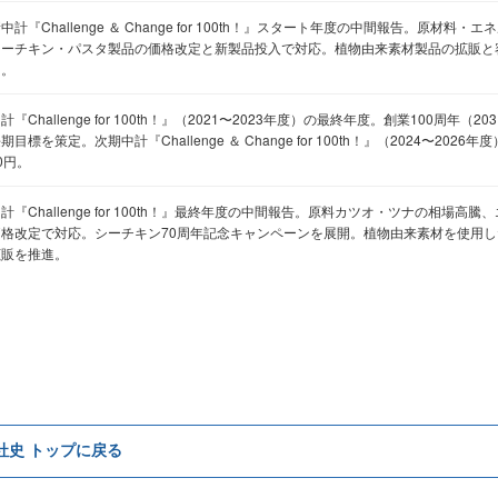
中計『Challenge ＆ Change for 100th！』スタート年度の中間報告。原材料
シーチキン・パスタ製品の価格改定と新製品投入で対応。植物由来素材製品の拡販と
力。
計『Challenge for 100th！』（2021〜2023年度）の最終年度。創業100周年
期目標を策定。次期中計『Challenge ＆ Change for 100th！』（2024〜20
0円。
計『Challenge for 100th！』最終年度の中間報告。原料カツオ・ツナの相場
価格改定で対応。シーチキン70周年記念キャンペーンを展開。植物由来素材を使用
拡販を推進。
e社史 トップに戻る