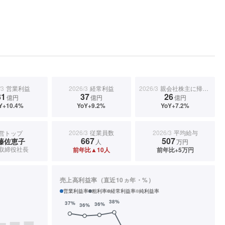
/3
営業利益
2026/3
経常利益
2026/3
親会社株主に帰属する当期純利益
31
37
26
億円
億円
億円
Y+10.4%
YoY+9.2%
YoY+7.2%
2026/3
従業員数
2026/3
平均給与
営トップ
667
507
藤佐恵子
人
万円
取締役社長
前年比▲10人
前年比+5万円
売上高利益率（直近10ヵ年・%）
営業利益率
粗利率
経常利益率
純利益率