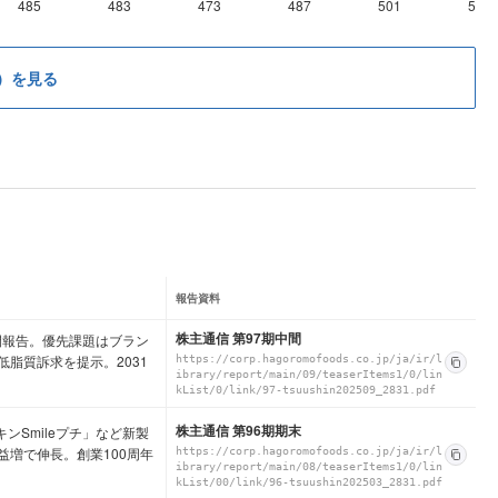
485
483
473
487
501
507
）を見る
報告資料
株主通信 第97期中間
年目の中間報告。優先課題はブラン
脂質訴求を提示。2031
https://corp.hagoromofoods.co.jp/ja/ir/l
ibrary/report/main/09/teaserItems1/0/lin
kList/0/link/97-tsuushin202509_2831.pdf
株主通信 第96期期末
ーチキンSmileプチ」など新製
増で伸長。創業100周年
https://corp.hagoromofoods.co.jp/ja/ir/l
ibrary/report/main/08/teaserItems1/0/lin
kList/00/link/96-tsuushin202503_2831.pdf