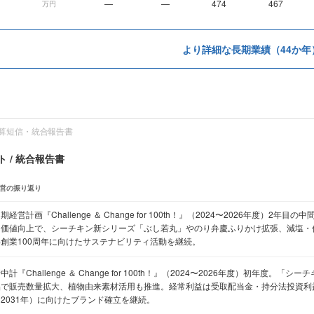
—
—
474
467
万円
より詳細な長期業績（44か年
算短信・統合報告書
 / 統合報告書
営の振り返り
期経営計画『Challenge ＆ Change for 100th！』（2024〜2026年度）2
ド価値向上で、シーチキン新シリーズ「ぶし若丸」やのり弁慶ふりかけ拡張、減塩・低
年創業100周年に向けたサステナビリティ活動を継続。
中計『Challenge ＆ Change for 100th！』（2024〜2026年度）初年度。「シ
品で販売数量拡大、植物由来素材活用も推進。経常利益は受取配当金・持分法投資利益
（2031年）に向けたブランド確立を継続。