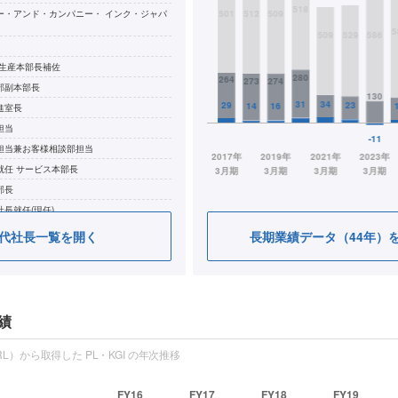
ー・アンド・カンパニー・ インク・ジャパ
 生産本部長補佐
部副本部長
進室長
担当
担当兼お客様相談部担当
就任 サービス本部長
部長
長就任(現任)
ろも教育研究奨励会理事就任(現任)
代社長一覧を開く
長期業績データ（44年）
績
L）から取得した PL・KGI の年次推移
FY16
FY17
FY18
FY19