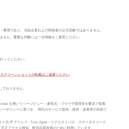
析・整理であり、当該企業および関係者の公式見解ではありません。
いません。重要な判断には一次情報をご参照ください。
て行ってください。
像・スクリーンショットの転載はご遠慮ください
。
しておりません。
ています。 Cookie を用いてページビュー・参照元・ブラウザ環境等を匿名で収集
ライバシーポリシーに基づき、 同社のサービス提供・維持・改善等の目的で
スト元 IP アドレス・User-Agent・リクエストパス・ステータスコード
の比率把握、 不正アクセス検知、配信品質改善のために利用しています。