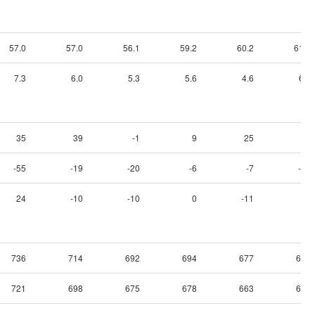
57.0
57.0
56.1
59.2
60.2
61.8
7.3
6.0
5.3
5.6
4.6
6.3
35
39
-1
9
25
48
-55
-19
-20
-6
-7
-36
24
-10
-10
0
-11
13
736
714
692
694
677
667
721
698
675
678
663
654