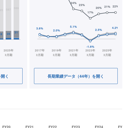
を開く
長期業績データ（44年）を開く
FY20
FY21
FY22
FY23
FY24
FY25