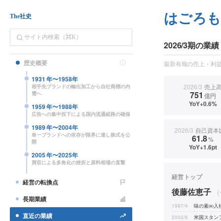
はごろ
The社史
2026/3期の業績
歴史概要
最新有報の売上・利益
1931
年〜
1958
年
2026/3
売上
相手先ブランドの輸出加工から自社商標の内
751
需へ
億円
YoY+0.6%
1959
年〜
1988
年
広告への集中投下による国内流通経路の確保
1989
年〜
2004
年
2026/3
自己資本
単一ブランドへの依存が限界に達し株式を公
61.8
%
開
YoY+1.6pt
2005
年〜
2025
年
買収による多角化の挫折と原料相場の直撃
経営トップ
経営の転換点
後藤佐恵子
（
長期業績
1997/4
味の素㈱入
直近の業績
2002/6
米国スタン