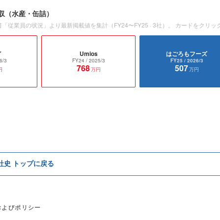
収
（水産・缶詰）
書「従業員の状況」より最新掲載値を集計（
FY24〜FY25
·
3
社）。 カードをクリッ
イ
Umios
はごろもフーズ
6/3
FY24
/ 2025/3
FY25
/ 2026/3
768
507
円
万円
万円
e社史 トップに戻る
およびポリシー