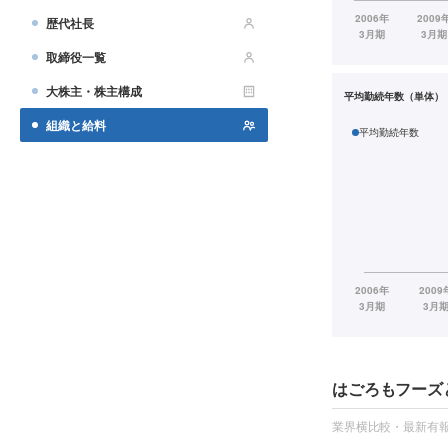
歴代社長
取締役一覧
大株主・株主構成
平均勤続年数（単体）
組織と給料
平均勤続年数
はごろもフーズ
業界横比較・最新有