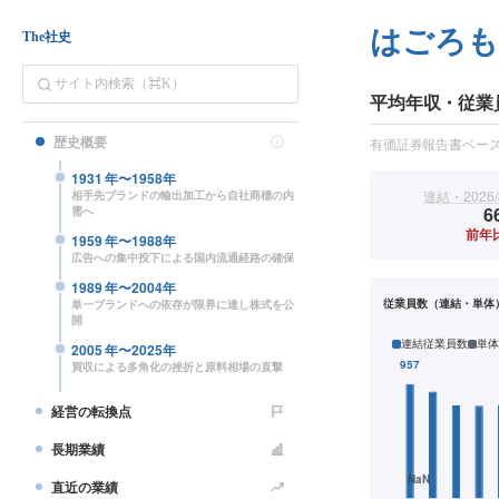
はごろ
The社史
平均年収・従業
歴史概要
有価証券報告書ベー
1931
年〜
1958
年
連結・2026/
相手先ブランドの輸出加工から自社商標の内
6
需へ
前年
1959
年〜
1988
年
広告への集中投下による国内流通経路の確保
1989
年〜
2004
年
従業員数（連結・単体
単一ブランドへの依存が限界に達し株式を公
開
連結従業員数
単体
2005
年〜
2025
年
買収による多角化の挫折と原料相場の直撃
経営の転換点
長期業績
直近の業績