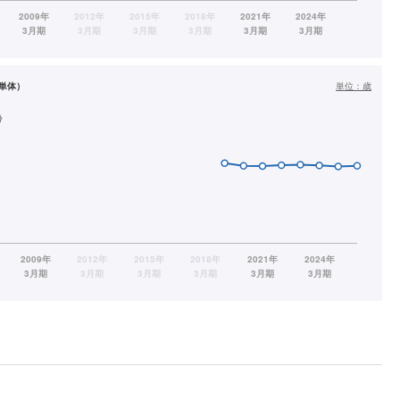
単体）
単位：
歳
齢