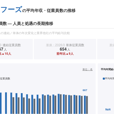
もフーズ
の平均年収・従業員数の推移
員数 — 人員と処遇の長期推移
スの連結／単体の年次変化と業界他社の平均給与比較
3
連結従業員数
単体・2026/3
単体従業員数
単体
67
654
人
人
比▲10人
前年比▲9人
）
単位：
名
平均年間給
従業員数
平均年