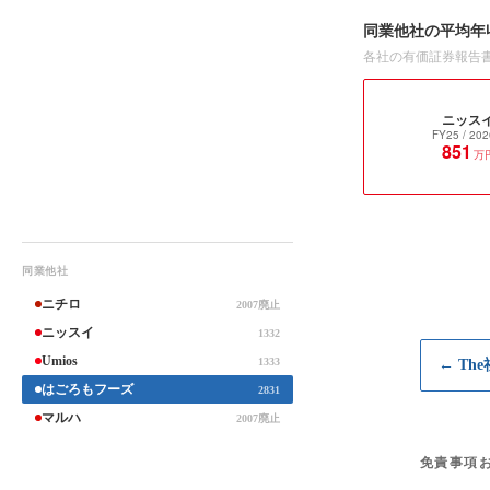
同業他社の平均年
各社の有価証券報告
ニッス
FY25
/ 202
851
万
同業他社
ニチロ
2007廃止
ニッスイ
1332
Umios
1333
← Th
はごろもフーズ
2831
マルハ
2007廃止
免責事項