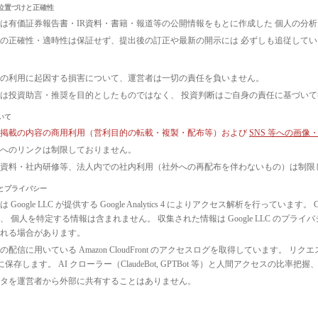
位置づけと正確性
は有価証券報告書・IR資料・書籍・報道等の公開情報をもとに作成した 個人の分
の正確性・適時性は保証せず、提出後の訂正や最新の開示には 必ずしも追従して
の利用に起因する損害について、運営者は一切の責任を負いません。
は投資助言・推奨を目的としたものではなく、 投資判断はご自身の責任に基づい
いて
ト掲載の内容の商用利用（営利目的の転載・複製・配布等）および
SNS 等への画
へのリンクは制限しておりません。
議資料・社内研修等、法人内での社内利用（社外への再配布を伴わないもの）は制限
とプライバシー
 Google LLC が提供する Google Analytics 4 によりアクセス解析を行っ
、 個人を特定する情報は含まれません。 収集された情報は Google LLC のプ
れる場合があります。
配信に用いている Amazon CloudFront のアクセスログを取得しています。 リクエ
3 に保存します。 AI クローラー（ClaudeBot, GPTBot 等）と人間アクセス
タを運営者から外部に共有することはありません。