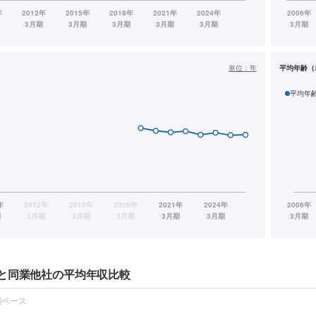
単位：
年
平均年齢（
平均年
と同業他社の平均年収比較
報ベース