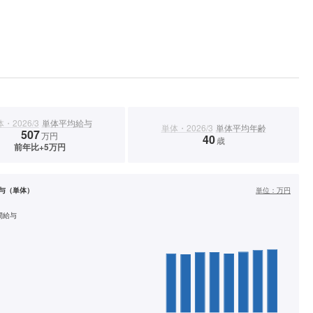
・2026/3
単体平均給与
単体・2026/3
単体平均年齢
507
万円
40
歳
前年比+5万円
与（単体）
単位：
万円
間給与