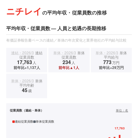
ニチレイ
の平均年収・従業員数の推移
平均年収・従業員数 — 人員と処遇の長期推移
有価証券報告書ベースの連結／単体の年次変化と業界他社の平均給与比較
連結・2026/3
連結
単体・2026/3
単体
単体・2026/3
単体
従業員数
従業員数
平均給与
17,763
234
773
人
人
万円
前年比+1,137人
前年比▲1人
前年比+29万円
単体・2026/3
単体
平均年齢
45
歳
従業員数（連結・単体）
単位：
名
連結従業員数
単体従業員数