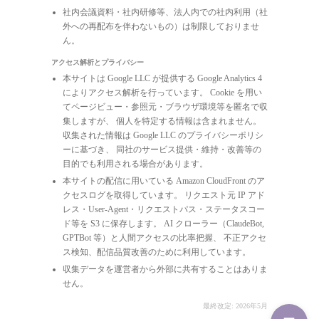
社内会議資料・社内研修等、法人内での社内利用（社
外への再配布を伴わないもの）は制限しておりませ
ん。
アクセス解析とプライバシー
本サイトは Google LLC が提供する Google Analytics 4
によりアクセス解析を行っています。 Cookie を用い
てページビュー・参照元・ブラウザ環境等を匿名で収
集しますが、 個人を特定する情報は含まれません。
収集された情報は Google LLC のプライバシーポリシ
ーに基づき、 同社のサービス提供・維持・改善等の
目的でも利用される場合があります。
本サイトの配信に用いている Amazon CloudFront のア
クセスログを取得しています。 リクエスト元 IP アド
レス・User-Agent・リクエストパス・ステータスコー
ド等を S3 に保存します。 AI クローラー（ClaudeBot,
GPTBot 等）と人間アクセスの比率把握、 不正アクセ
ス検知、配信品質改善のために利用しています。
収集データを運営者から外部に共有することはありま
せん。
最終改定: 2026年5月