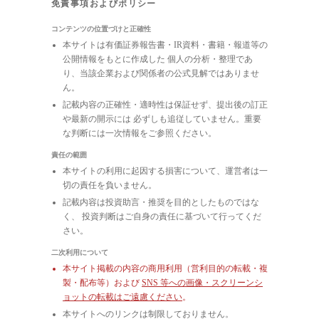
免責事項およびポリシー
コンテンツの位置づけと正確性
本サイトは有価証券報告書・IR資料・書籍・報道等の
公開情報をもとに作成した 個人の分析・整理であ
り、当該企業および関係者の公式見解ではありませ
ん。
記載内容の正確性・適時性は保証せず、提出後の訂正
や最新の開示には 必ずしも追従していません。重要
な判断には一次情報をご参照ください。
責任の範囲
本サイトの利用に起因する損害について、運営者は一
切の責任を負いません。
記載内容は投資助言・推奨を目的としたものではな
く、 投資判断はご自身の責任に基づいて行ってくだ
さい。
二次利用について
本サイト掲載の内容の商用利用（営利目的の転載・複
製・配布等）および
SNS 等への画像・スクリーンシ
ョットの転載はご遠慮ください
。
本サイトへのリンクは制限しておりません。