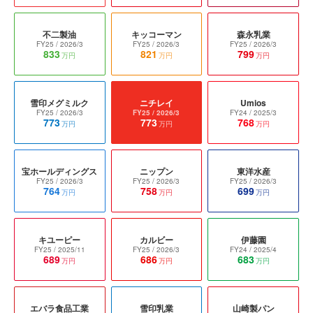
不二製油
キッコーマン
森永乳業
FY25
/ 2026/3
FY25
/ 2026/3
FY25
/ 2026/3
833
821
799
万円
万円
万円
雪印メグミルク
ニチレイ
Umios
FY25
/ 2026/3
FY25
/ 2026/3
FY24
/ 2025/3
773
773
768
万円
万円
万円
宝ホールディングス
ニップン
東洋水産
FY25
/ 2026/3
FY25
/ 2026/3
FY25
/ 2026/3
764
758
699
万円
万円
万円
キユーピー
カルビー
伊藤園
FY25
/ 2025/11
FY25
/ 2026/3
FY24
/ 2025/4
689
686
683
万円
万円
万円
エバラ食品工業
雪印乳業
山崎製パン