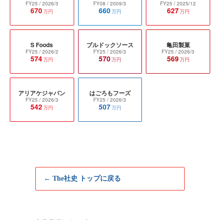
FY25
/ 2026/3
FY08
/ 2009/3
FY25
/ 2025/12
670
660
627
万円
万円
万円
S Foods
ブルドックソース
亀田製菓
FY25
/ 2026/2
FY25
/ 2026/3
FY25
/ 2026/3
574
570
569
万円
万円
万円
アリアケジャパン
はごろもフーズ
FY25
/ 2026/3
FY25
/ 2026/3
542
507
万円
万円
← The社史 トップに戻る