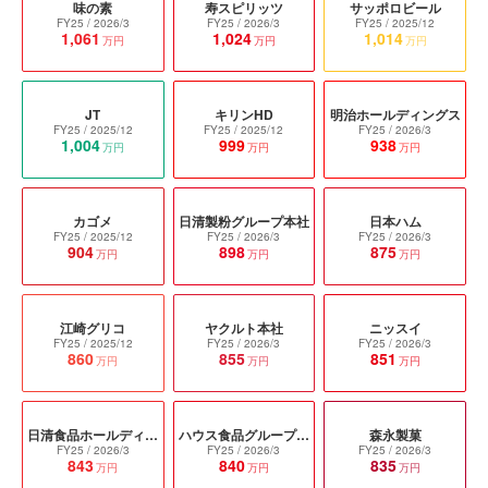
味の素
寿スピリッツ
サッポロビール
FY25
/ 2026/3
FY25
/ 2026/3
FY25
/ 2025/12
1,061
1,024
1,014
万円
万円
万円
JT
キリンHD
明治ホールディングス
FY25
/ 2025/12
FY25
/ 2025/12
FY25
/ 2026/3
1,004
999
938
万円
万円
万円
カゴメ
日清製粉グループ本社
日本ハム
FY25
/ 2025/12
FY25
/ 2026/3
FY25
/ 2026/3
904
898
875
万円
万円
万円
江崎グリコ
ヤクルト本社
ニッスイ
FY25
/ 2025/12
FY25
/ 2026/3
FY25
/ 2026/3
860
855
851
万円
万円
万円
日清食品ホールディングス
ハウス食品グループ本社
森永製菓
FY25
/ 2026/3
FY25
/ 2026/3
FY25
/ 2026/3
843
840
835
万円
万円
万円