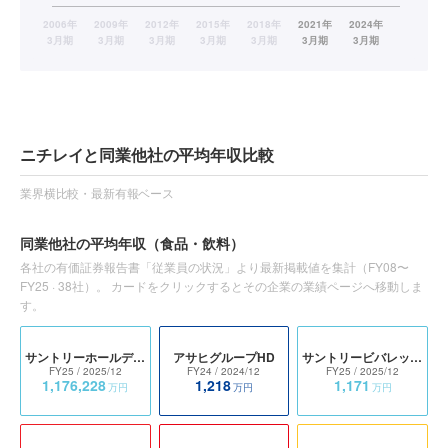
ニチレイと同業他社の平均年収比較
業界横比較・最新有報ベース
同業他社の平均年収
（食品・飲料）
各社の有価証券報告書「従業員の状況」より最新掲載値を集計（
FY08〜
FY25
·
38
社）。 カードをクリックするとその企業の業績ページへ移動しま
す。
サントリーホールディングス
アサヒグループHD
サントリービバレッジ&フード
FY25
/ 2025/12
FY24
/ 2024/12
FY25
/ 2025/12
1,176,228
1,218
1,171
万円
万円
万円