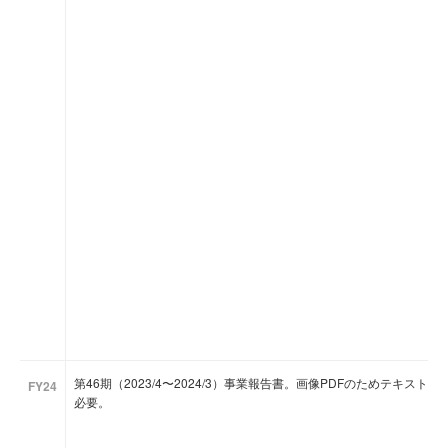
第46期（2023/4〜2024/3）事業報告書。画像PDFのためテキスト抽出不
FY24
必要。