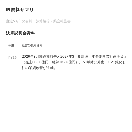
IR資料サマリ
直近5ヵ年の有報・決算短信・統合報告書
決算説明会資料
年度
経営の振り返り
2026年3月期通期報告と2027年3月期計画、中長期事業計画を提
FY26
（売上669.6億円・経常137.6億円）。AJ単体は外食・CVS鈍化
社の業績改善が主軸。