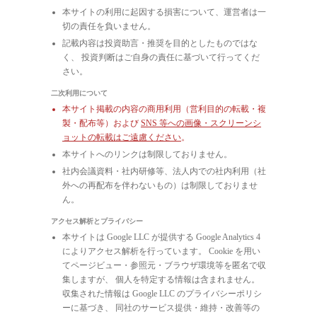
本サイトの利用に起因する損害について、運営者は一
切の責任を負いません。
記載内容は投資助言・推奨を目的としたものではな
く、 投資判断はご自身の責任に基づいて行ってくだ
さい。
二次利用について
本サイト掲載の内容の商用利用（営利目的の転載・複
製・配布等）および
SNS 等への画像・スクリーンシ
ョットの転載はご遠慮ください
。
本サイトへのリンクは制限しておりません。
社内会議資料・社内研修等、法人内での社内利用（社
外への再配布を伴わないもの）は制限しておりませ
ん。
アクセス解析とプライバシー
本サイトは Google LLC が提供する Google Analytics 4
によりアクセス解析を行っています。 Cookie を用い
てページビュー・参照元・ブラウザ環境等を匿名で収
集しますが、 個人を特定する情報は含まれません。
収集された情報は Google LLC のプライバシーポリシ
ーに基づき、 同社のサービス提供・維持・改善等の