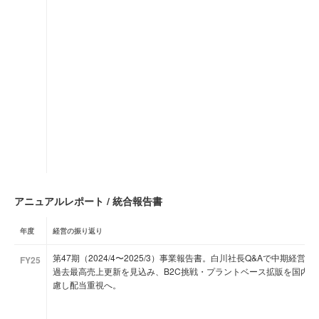
アニュアルレポート / 統合報告書
年度
経営の振り返り
第47期（2024/4〜2025/3）事業報告書。白川社長Q&Aで中期
FY25
過去最高売上更新を見込み、B2C挑戦・プラントベース拡販を国内戦
慮し配当重視へ。