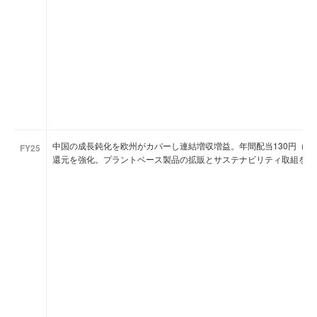
中国の成長鈍化を欧州がカバーし連結増収増益。年間配当130円（DOE
FY25
還元を強化。プラントベース製品の拡販とサステナビリティ取組を中