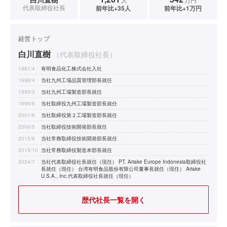
代表取締役社長
前年比+35人
前年比+1万円
経営トップ
白川直樹
（代表取締役社長）
1981/4
有明食品化工株式会社入社
1998/4
当社九州工場品質管理部長就任
1999/3
当社九州工場製造部長就任
1999/6
当社取締役九州工場製造部長就任
2001/6
当社取締役第２工場製造部長就任
2006/5
当社取締役技術開発部長就任
2015/6
当社常務取締役技術開発部長就任
2015/10
当社常務取締役製造本部長就任
2024/7
当社代表取締役社長就任（現任） PT. Ariake Europe Indonesia取締役社
長就任（現任） 台湾有明食品股份有限公司董事長就任（現任） Ariake
U.S.A., Inc.代表取締役社長就任（現任）
歴代社長一覧を開く