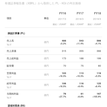
有価証券報告書（XBRL）から取得した PL・KGI の年次推移
FY16
FY17
FY18
項目
単位
2017/3
2018/3
2019/3
連結 / JGAAP
連結 / JGAAP
連結 / JGAAP
連
損益計算書 (PL)
売上高
488
543
566
億円
+5.2%
+11.4%
+4.1%
YoY
売上原価
億円
315
355
366
売上総利益
億円
173
188
199
販管費
億円
70
75
80
営業利益
103
113
119
億円
+16.3%
+10.3%
+5.5%
YoY
経常利益
106
116
125
億円
+16.5%
+9.4%
+8.4%
YoY
当期純利益
76
81
167
億円
+27.7%
+6.8%
+105.9%
YoY
貸借対照表 (BS)