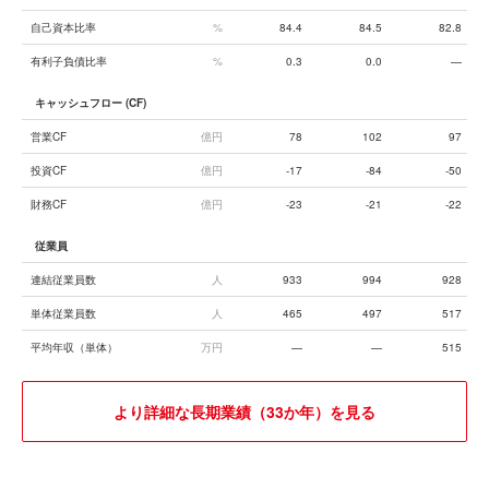
自己資本比率
%
84.4
84.5
82.8
有利子負債比率
%
0.3
0.0
—
キャッシュフロー (CF)
営業CF
億円
78
102
97
投資CF
億円
-17
-84
-50
財務CF
億円
-23
-21
-22
従業員
連結従業員数
人
933
994
928
単体従業員数
人
465
497
517
平均年収（単体）
万円
—
—
515
より詳細な長期業績（33か年）を見る