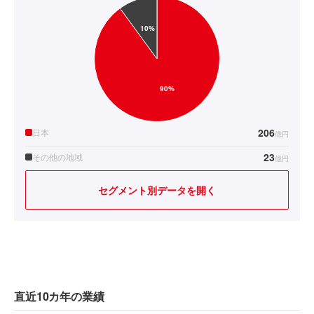
206
日本
億円
23
その他の地域
億円
セグメント別データを開く
直近10カ年の業績