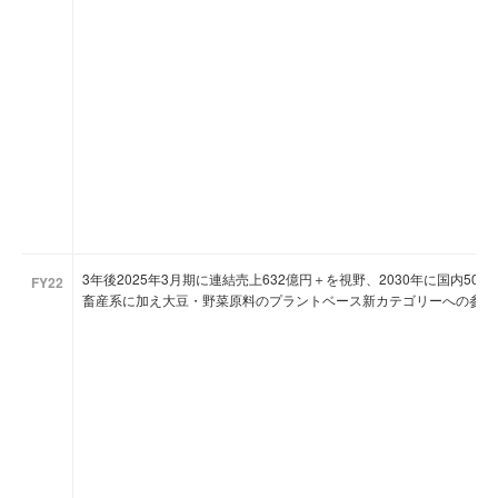
3年後2025年3月期に連結売上632億円＋を視野、2030年に国内50
FY22
畜産系に加え大豆・野菜原料のプラントベース新カテゴリーへの参入