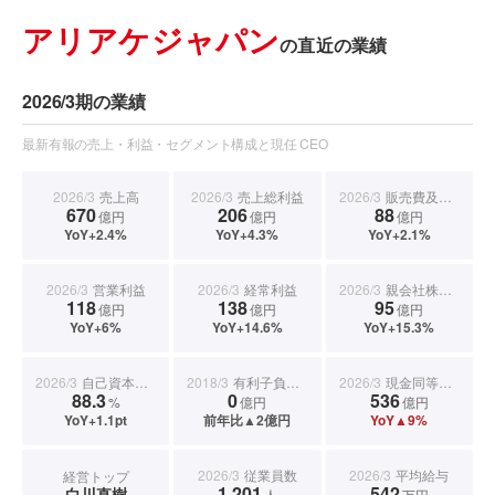
アリアケジャパン
の直近の業績
2026/3期の業績
最新有報の売上・利益・セグメント構成と現任 CEO
2026/3
売上高
2026/3
売上総利益
2026/3
販売費及び一般管理費
670
206
88
億円
億円
億円
YoY+2.4%
YoY+4.3%
YoY+2.1%
2026/3
営業利益
2026/3
経常利益
2026/3
親会社株主に帰属する当期純利益
118
138
95
億円
億円
億円
YoY+6%
YoY+14.6%
YoY+15.3%
2026/3
自己資本比率
2018/3
有利子負債合計
2026/3
現金同等物期末残高
88.3
0
536
%
億円
億円
YoY+1.1pt
前年比▲2億円
YoY▲9%
2026/3
従業員数
2026/3
平均給与
経営トップ
1,201
542
白川直樹
人
万円