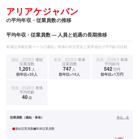
アリアケジャパン
の平均年収・従業員数の推移
平均年収・従業員数 — 人員と処遇の長期推移
有価証券報告書ベースの連結／単体の年次変化と業界他社の平均給与比較
連結・2026/3
連結
単体・2026/3
単体
単体・2026/3
単体
従業員数
従業員数
平均給与
1,201
747
542
人
人
万円
前年比+35人
前年比+14人
前年比+1万円
単体・2026/3
単体
平均年齢
40
歳
従業員数（連結・単体）
単位：
名
連結従業員数
単体従業員数