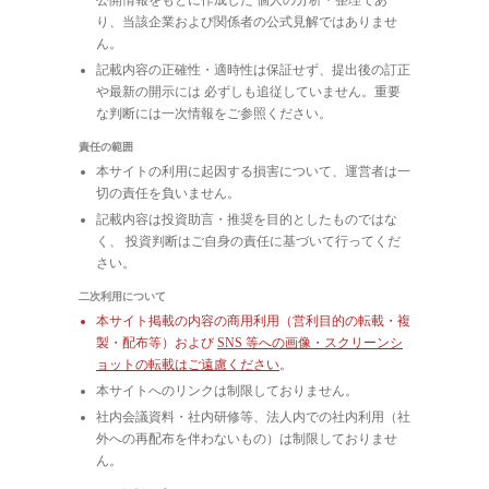
り、当該企業および関係者の公式見解ではありませ
ん。
記載内容の正確性・適時性は保証せず、提出後の訂正
や最新の開示には 必ずしも追従していません。重要
な判断には一次情報をご参照ください。
責任の範囲
本サイトの利用に起因する損害について、運営者は一
切の責任を負いません。
記載内容は投資助言・推奨を目的としたものではな
く、 投資判断はご自身の責任に基づいて行ってくだ
さい。
二次利用について
本サイト掲載の内容の商用利用（営利目的の転載・複
製・配布等）および
SNS 等への画像・スクリーンシ
ョットの転載はご遠慮ください
。
本サイトへのリンクは制限しておりません。
社内会議資料・社内研修等、法人内での社内利用（社
外への再配布を伴わないもの）は制限しておりませ
ん。