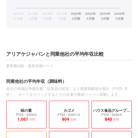
アリアケジャパンと同業他社の平均年収比較
業界横比較・最新有報ベース
同業他社の平均年収
（調味料）
各社の有価証券報告書「従業員の状況」より最新掲載値を集計（
FY25
·
8
社）。 カードをクリックするとその企業の業績ページへ移動します。
味の素
カゴメ
ハウス食品グループ本社
FY25
/ 2026/3
FY25
/ 2025/12
FY25
/ 2026/3
1,061
904
840
万円
万円
万円