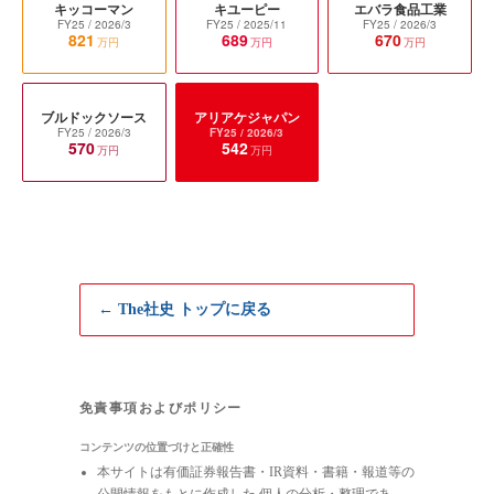
キッコーマン
キユーピー
エバラ食品工業
FY25
/ 2026/3
FY25
/ 2025/11
FY25
/ 2026/3
821
689
670
万円
万円
万円
ブルドックソース
アリアケジャパン
FY25
/ 2026/3
FY25
/ 2026/3
570
542
万円
万円
← The社史 トップに戻る
免責事項およびポリシー
コンテンツの位置づけと正確性
本サイトは有価証券報告書・IR資料・書籍・報道等の
公開情報をもとに作成した 個人の分析・整理であ