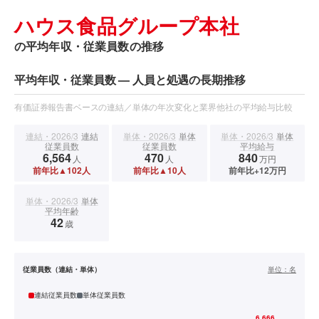
ハウス食品グループ本社
の平均年収・従業員数の推移
平均年収・従業員数 — 人員と処遇の長期推移
有価証券報告書ベースの連結／単体の年次変化と業界他社の平均給与比較
連結・2026/3
連結
単体・2026/3
単体
単体・2026/3
単体
従業員数
従業員数
平均給与
6,564
470
840
人
人
万円
前年比▲102人
前年比▲10人
前年比+12万円
単体・2026/3
単体
平均年齢
42
歳
従業員数（連結・単体）
単位：
名
連結従業員数
単体従業員数