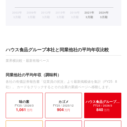
ハウス食品グループ本社と同業他社の平均年収比較
業界横比較・最新有報ベース
同業他社の平均年収
（調味料）
各社の有価証券報告書「従業員の状況」より最新掲載値を集計（
FY25
·
8
社）。 カードをクリックするとその企業の業績ページへ移動します。
味の素
カゴメ
ハウス食品グループ本社
FY25
/ 2026/3
FY25
/ 2025/12
FY25
/ 2026/3
1,061
904
840
万円
万円
万円