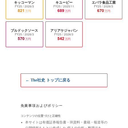
キッコーマン
キユーピー
エバラ食品工業
FY25
/ 2026/3
FY25
/ 2025/11
FY25
/ 2026/3
821
689
670
万円
万円
万円
ブルドックソース
アリアケジャパン
FY25
/ 2026/3
FY25
/ 2026/3
570
542
万円
万円
← The社史 トップに戻る
免責事項およびポリシー
コンテンツの位置づけと正確性
本サイトは有価証券報告書・IR資料・書籍・報道等の
公開情報をもとに作成した 個人の分析・整理であ