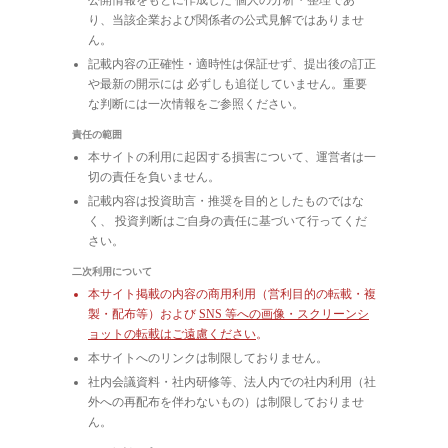
り、当該企業および関係者の公式見解ではありませ
ん。
記載内容の正確性・適時性は保証せず、提出後の訂正
や最新の開示には 必ずしも追従していません。重要
な判断には一次情報をご参照ください。
責任の範囲
本サイトの利用に起因する損害について、運営者は一
切の責任を負いません。
記載内容は投資助言・推奨を目的としたものではな
く、 投資判断はご自身の責任に基づいて行ってくだ
さい。
二次利用について
本サイト掲載の内容の商用利用（営利目的の転載・複
製・配布等）および
SNS 等への画像・スクリーンシ
ョットの転載はご遠慮ください
。
本サイトへのリンクは制限しておりません。
社内会議資料・社内研修等、法人内での社内利用（社
外への再配布を伴わないもの）は制限しておりませ
ん。