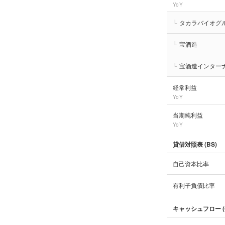
YoY
└
タカラバイオグ
└
宝酒造
└
宝酒造インター
経常利益
YoY
当期純利益
YoY
貸借対照表 (BS)
自己資本比率
有利子負債比率
キャッシュフロー (