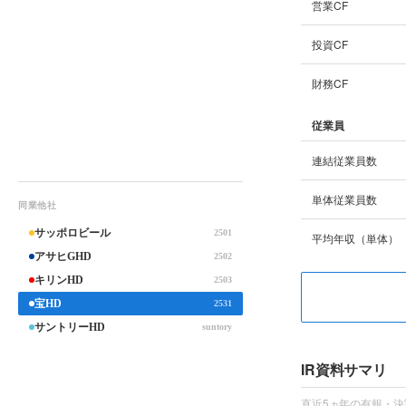
営業CF
投資CF
財務CF
従業員
連結従業員数
単体従業員数
同業他社
サッポロビール
2501
平均年収（単体）
アサヒGHD
2502
キリンHD
2503
宝HD
2531
サントリーHD
suntory
IR資料サマリ
直近5ヵ年の有報・決