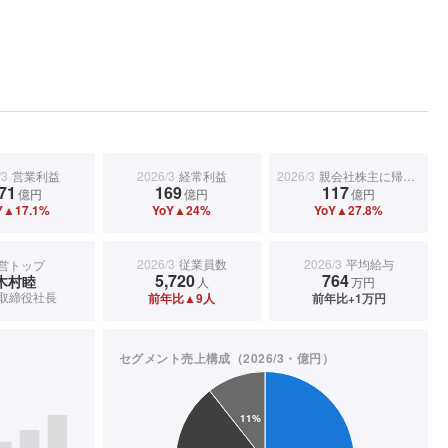
/3
営業利益
2026/3
経常利益
2026/3
親会社株主に帰属する当期純利益
71
169
117
億円
億円
億円
Y▲17.1%
YoY▲24%
YoY▲27.8%
2026/3
従業員数
2026/3
平均給与
営トップ
5,720
764
木村睦
人
万円
取締役社長
前年比▲9人
前年比+1万円
セグメント売上構成（2026/3・億円）