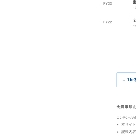
宝
FY23
h
宝
FY22
h
← Th
免責事項
コンテンツの
本サイト
記載内容