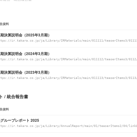
告資料
期決算説明会（2025年3月期）
ttps://ir.takara.co.jp/ja/Library/IRMaterials/main/011111/teaserItems3/0111
期決算説明会（2024年3月期）
ttps://ir.takara.co.jp/ja/Library/IRMaterials/main/011112/teaserItems3/0112
期決算説明会（2023年3月期）
ttps://ir.takara.co.jp/ja/Library/IRMaterials/main/011113/teaserItems3/0113
 / 統合報告書
告資料
グループレポート 2025
ttps://ir.takara.co.jp/ja/Library/AnnualReport/main/01/teaserItems2/04/link