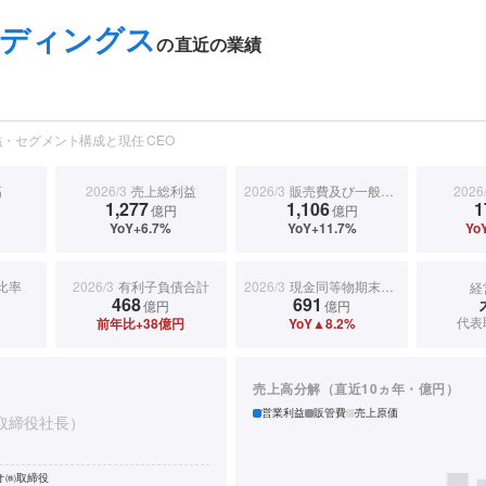
ディングス
の直近の業績
・セグメント構成と現任 CEO
高
2026/3
売上総利益
2026/3
販売費及び一般管理費
2026
1,277
1,106
1
億円
億円
YoY+6.7%
YoY+11.7%
Yo
比率
2026/3
有利子負債合計
2026/3
現金同等物期末残高
経
468
691
億円
億円
代表
前年比+38億円
YoY▲8.2%
売上高分解（直近10ヵ年・億円）
営業利益
販管費
売上原価
取締役社長）
オ㈱取締役