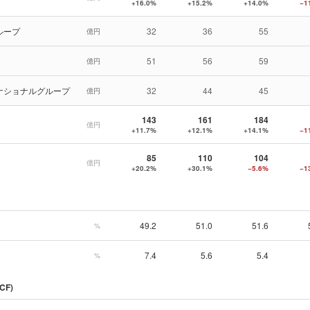
+16.0%
+15.2%
+14.0%
−1
ループ
32
36
55
億円
51
56
59
億円
ナショナルグループ
32
44
45
億円
143
161
184
億円
+11.7%
+12.1%
+14.1%
−1
85
110
104
億円
+20.2%
+30.1%
−5.6%
−1
49.2
51.0
51.6
%
7.4
5.6
5.4
%
CF)