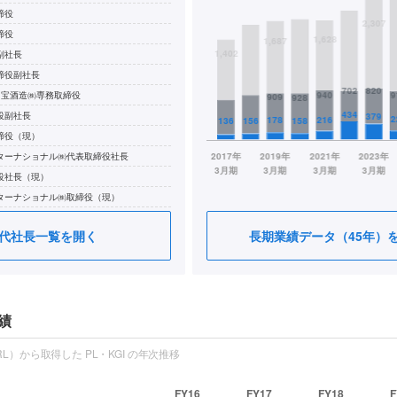
締役
締役
副社長
締役副社長
 宝酒造㈱専務取締役
役副社長
締役（現）
ターナショナル㈱代表取締役社長
役社長（現）
ターナショナル㈱取締役（現）
オ㈱取締役（現）
代社長一覧を開く
長期業績データ（45年）
績
L）から取得した PL・KGI の年次推移
FY16
FY17
FY18
F