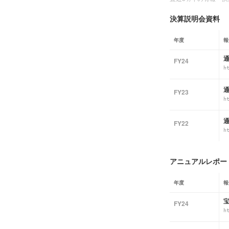
決算説明会資料
年度
報
通
FY24
h
通
FY23
h
通
FY22
h
アニュアルレポート
年度
報
宝
FY24
h