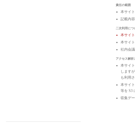
責任の範囲
本サイト
記載内容
二次利用につ
本サイ
本サイト
社内会
アクセス解析
本サイトは
しますが
も利用さ
本サイトの
等を S
収集デー
The社史に戻る