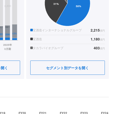
2,215
宝酒造インターナショナルグループ
億円
1,180
宝酒造
億円
403
タカラバイオグループ
億円
を開く
セグメント別データを開く
Y19
FY20
FY21
FY22
FY23
FY24