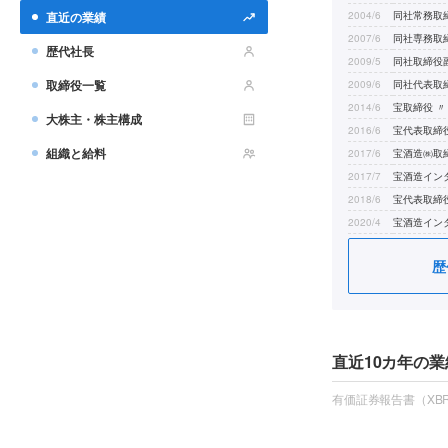
直近の業績
2004/6
同社常務取
2007/6
同社専務取
歴代社長
2009/5
同社取締役
取締役一覧
2009/6
同社代表取
2014/6
宝取締役 〃
大株主・株主構成
2016/6
宝代表取締
組織と給料
2017/6
宝酒造㈱取
2017/7
宝酒造イン
2018/6
宝代表取締
2020/4
宝酒造イン
2022/6
タカラバイ
歴
直近10カ年の業
有価証券報告書（XBR