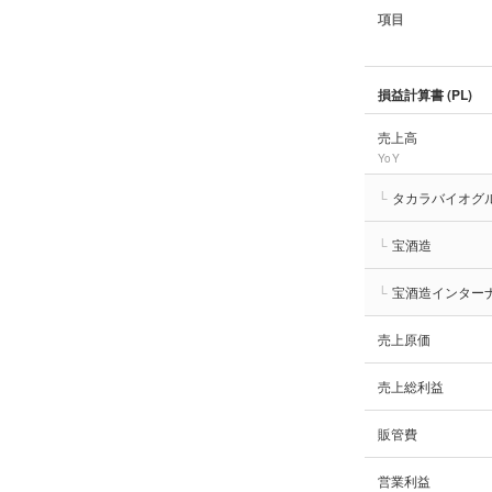
項目
損益計算書 (PL)
売上高
YoY
└
タカラバイオグ
└
宝酒造
└
宝酒造インター
売上原価
売上総利益
販管費
営業利益