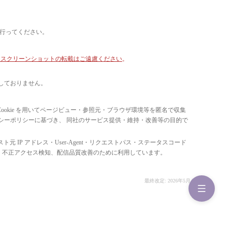
て行ってください。
像・スクリーンショットの転載はご遠慮ください
。
しておりません。
ています。 Cookie を用いてページビュー・参照元・ブラウザ環境等を匿名で収集
ライバシーポリシーに基づき、 同社のサービス提供・維持・改善等の目的で
スト元 IP アドレス・User-Agent・リクエストパス・ステータスコード
の比率把握、 不正アクセス検知、配信品質改善のために利用しています。
最終改定: 2026年5月