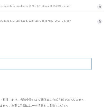
erItems3/1/linkList/16/link/takaraHD_2024M_Jp.pdf
erItems3/1/linkList/112/link/takaraHD_2023_Jp.pdf
析・整理であり、当該企業および関係者の公式見解ではありません。
いません。重要な判断には一次情報をご参照ください。