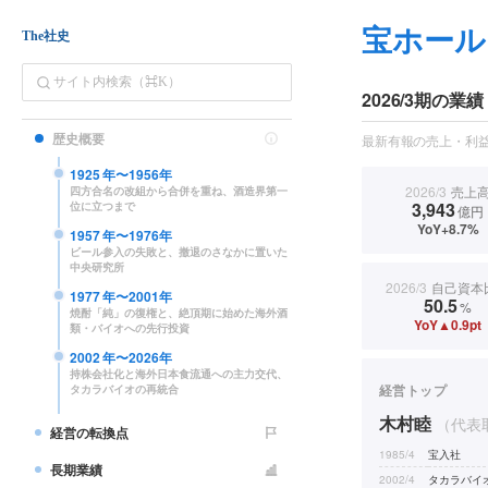
宝ホール
The社史
2026/3期の業績
歴史概要
最新有報の売上・利益
1925
年〜
1956
年
2026/3
売上
四方合名の改組から合併を重ね、酒造界第一
3,943
位に立つまで
億円
YoY+8.7%
1957
年〜
1976
年
ビール参入の失敗と、撤退のさなかに置いた
中央研究所
2026/3
自己資本
1977
年〜
2001
年
50.5
%
焼酎「純」の復権と、絶頂期に始めた海外酒
YoY▲0.9pt
類・バイオへの先行投資
2002
年〜
2026
年
持株会社化と海外日本食流通への主力交代、
経営トップ
タカラバイオの再統合
木村睦
（代表
経営の転換点
1985/4
宝入社
長期業績
2002/4
タカラバイ