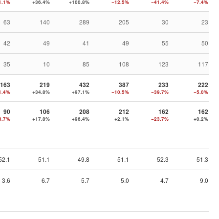
1.1%
+36.4%
+100.8%
−12.5%
−41.4%
−7.4%
63
140
289
205
30
23
42
49
41
49
55
50
35
10
85
108
123
117
163
219
432
387
233
222
1.4%
+34.8%
+97.1%
−10.5%
−39.7%
−5.0%
90
106
208
212
162
162
3.7%
+17.8%
+96.4%
+2.1%
−23.7%
+0.2%
52.1
51.1
49.8
51.1
52.3
51.3
3.6
6.7
5.7
5.0
4.7
9.0