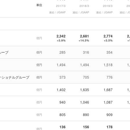
単位
2017/3
2018/3
2019/3
20
連結 / JGAAP
連結 / JGAAP
連結 / JGAAP
連結 / J
2,342
2,681
2,774
2
億円
+3.9%
+14.5%
+3.5%
+
ループ
285
316
354
億円
1,494
1,494
1,518
1
億円
ナショナルグループ
373
705
776
億円
1,402
1,635
1,687
1
億円
940
1,046
1,087
1
億円
805
890
909
億円
136
156
178
億円