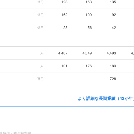
128
163
135
億円
162
-199
-92
億円
-28
-56
-42
億円
4,407
4,349
4,493
4
人
101
176
183
人
—
—
728
万円
より詳細な長期業績（42か年
算短信・統合報告書