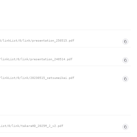
3/linkList/0/link/presentation_250515.pdf
/linkList/0/link/presentation_240514.pdf
/linkList/0/link/20230515_setsumeikai.pdf
List/0/link/takaraHD_2025M_J_v2.pdf