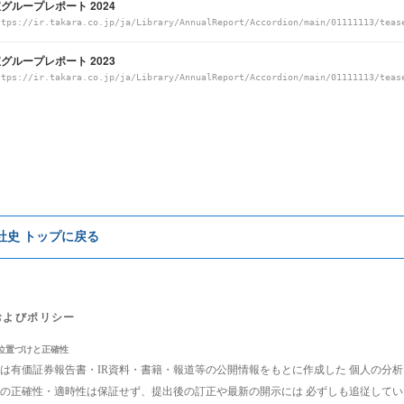
グループレポート 2024
ttps://ir.takara.co.jp/ja/Library/AnnualReport/Accordion/main/01111113/teas
グループレポート 2023
ttps://ir.takara.co.jp/ja/Library/AnnualReport/Accordion/main/01111113/teas
e社史 トップに戻る
およびポリシー
位置づけと正確性
は有価証券報告書・IR資料・書籍・報道等の公開情報をもとに作成した 個人の分
の正確性・適時性は保証せず、提出後の訂正や最新の開示には 必ずしも追従して