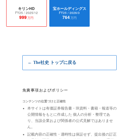
キリンHD
宝ホールディングス
FY25
/ 2025/12
FY25
/ 2026/3
999
764
万円
万円
← The社史 トップに戻る
免責事項およびポリシー
コンテンツの位置づけと正確性
本サイトは有価証券報告書・IR資料・書籍・報道等の
公開情報をもとに作成した 個人の分析・整理であ
り、当該企業および関係者の公式見解ではありませ
ん。
記載内容の正確性・適時性は保証せず、提出後の訂正