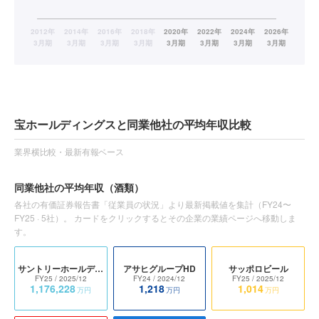
宝ホールディングスと同業他社の平均年収比較
業界横比較・最新有報ベース
同業他社の平均年収
（酒類）
各社の有価証券報告書「従業員の状況」より最新掲載値を集計（
FY24〜
FY25
·
5
社）。 カードをクリックするとその企業の業績ページへ移動しま
す。
サントリーホールディングス
アサヒグループHD
サッポロビール
FY25
/ 2025/12
FY24
/ 2024/12
FY25
/ 2025/12
1,176,228
1,218
1,014
万円
万円
万円