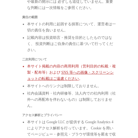
や最新の開示には 必ずしも追従していません。重要
な判断には一次情報をご参照ください。
責任の範囲
本サイトの利用に起因する損害について、運営者は一
切の責任を負いません。
記載内容は投資助言・推奨を目的としたものではな
く、 投資判断はご自身の責任に基づいて行ってくだ
さい。
二次利用について
本サイト掲載の内容の商用利用（営利目的の転載・複
製・配布等）および
SNS 等への画像・スクリーンシ
ョットの転載はご遠慮ください
。
本サイトへのリンクは制限しておりません。
社内会議資料・社内研修等、法人内での社内利用（社
外への再配布を伴わないもの）は制限しておりませ
ん。
アクセス解析とプライバシー
本サイトは Google LLC が提供する Google Analytics 4
によりアクセス解析を行っています。 Cookie を用い
てページビュー・参照元・ブラウザ環境等を匿名で収