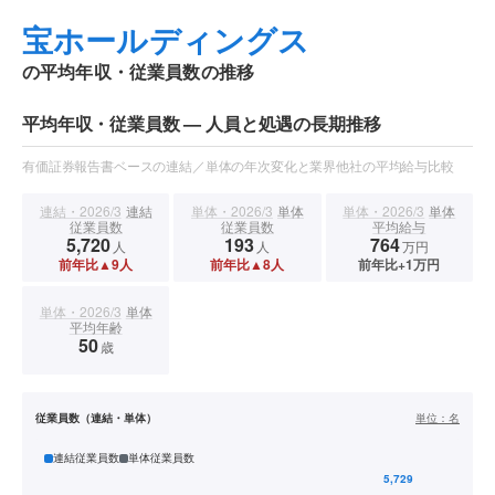
宝ホールディングス
の平均年収・従業員数の推移
平均年収・従業員数 — 人員と処遇の長期推移
有価証券報告書ベースの連結／単体の年次変化と業界他社の平均給与比較
連結・2026/3
連結
単体・2026/3
単体
単体・2026/3
単体
従業員数
従業員数
平均給与
5,720
193
764
人
人
万円
前年比▲9人
前年比▲8人
前年比+1万円
単体・2026/3
単体
平均年齢
50
歳
従業員数（連結・単体）
単位：
名
連結従業員数
単体従業員数