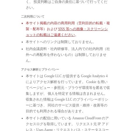
く、 投資判断はご自身の責任に基づいて行ってくだ
さい。
二次利用について
本サイト掲載の内容の商用利用（営利目的の転載・複
製・配布等）および
SNS 等への画像・スクリーンシ
ョットの転載はご遠慮ください
。
本サイトへのリンクは制限しておりません。
社内会議資料・社内研修等、法人内での社内利用（社
外への再配布を伴わないもの）は制限しておりませ
ん。
アクセス解析とプライバシー
本サイトは Google LLC が提供する Google Analytics 4
によりアクセス解析を行っています。 Cookie を用い
てページビュー・参照元・ブラウザ環境等を匿名で収
集しますが、 個人を特定する情報は含まれません。
収集された情報は Google LLC のプライバシーポリシ
ーに基づき、 同社のサービス提供・維持・改善等の
目的でも利用される場合があります。
本サイトの配信に用いている Amazon CloudFront のア
クセスログを取得しています。 リクエスト元 IP アド
レス・User-Agent・リクエストパス・ステータスコー