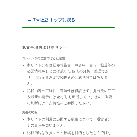
← The社史 トップに戻る
免責事項およびポリシー
コンテンツの位置づけと正確性
本サイトは有価証券報告書・IR資料・書籍・報道等の
公開情報をもとに作成した 個人の分析・整理であ
り、当該企業および関係者の公式見解ではありませ
ん。
記載内容の正確性・適時性は保証せず、提出後の訂正
や最新の開示には 必ずしも追従していません。重要
な判断には一次情報をご参照ください。
責任の範囲
本サイトの利用に起因する損害について、運営者は一
切の責任を負いません。
記載内容は投資助言・推奨を目的としたものではな