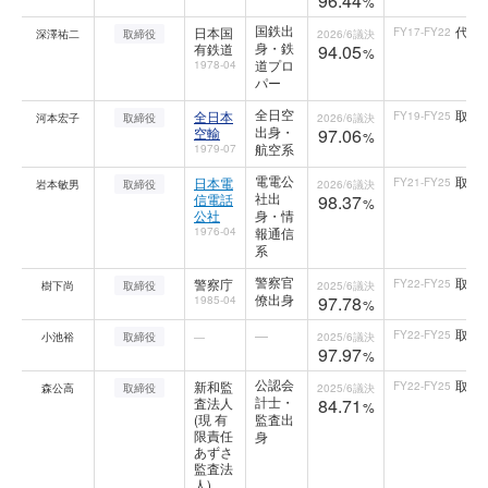
96.44
%
国鉄出
代表
日本国
FY17-FY22
深澤祐二
取締役
2026/6
議決
身・鉄
有鉄道
94.05
%
道プロ
1978-04
パー
全日空
取締
全日本
FY19-FY25
河本宏子
取締役
2026/6
議決
出身・
空輸
97.06
%
航空系
1979-07
電電公
取締
日本電
FY21-FY25
岩本敏男
取締役
2026/6
議決
社出
信電話
98.37
%
公社
身・情
1976-04
報通信
系
警察官
取締
警察庁
FY22-FY25
樹下尚
取締役
2025/6
議決
僚出身
97.78
1985-04
%
取締
—
FY22-FY25
小池裕
取締役
—
2025/6
議決
97.97
%
公認会
取締
新和監
FY22-FY25
森公高
取締役
2025/6
議決
計士・
査法人
84.71
%
(現 有
監査出
限責任
身
あずさ
監査法
人)