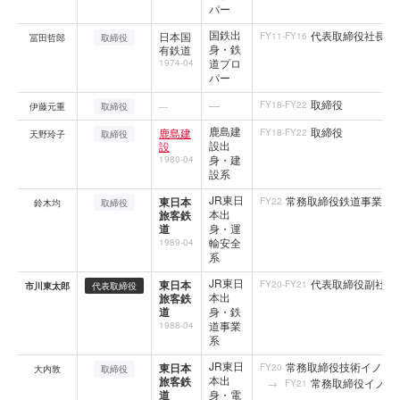
パー
国鉄出
代表取締役社長
日本国
FY11-FY16
冨田哲郎
取締役
身・鉄
有鉄道
道プロ
1974-04
パー
取締役
—
FY18-FY22
伊藤元重
取締役
—
鹿島建
取締役
鹿島建
FY18-FY22
天野玲子
取締役
設出
設
身・建
1980-04
設系
JR東日
常務取締役鉄道事業本部
東日本
FY22
鈴木均
取締役
本出
旅客鉄
道
身・運
輸安全
1989-04
系
JR東日
代表取締役副社長社
東日本
FY20-FY21
市川東太郎
代表取締役
本出
旅客鉄
道
身・鉄
道事業
1988-04
系
JR東日
常務取締役技術イノベ
東日本
FY20
大内敦
取締役
本出
旅客鉄
常務取締役イノベ
FY21
道
身・電