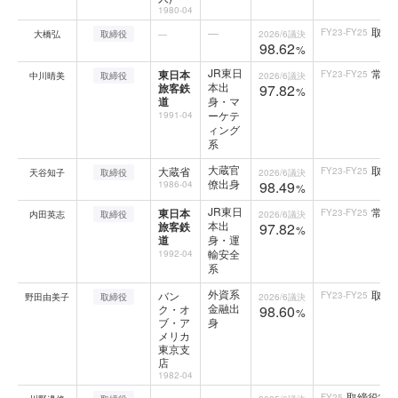
1980-04
取締
—
FY23-FY25
大橋弘
取締役
—
2026/6
議決
98.62
%
JR東日
常務
東日本
FY23-FY25
中川晴美
取締役
2026/6
議決
本出
旅客鉄
97.82
%
道
身・マ
ーケテ
1991-04
ィング
系
大蔵官
取締
大蔵省
FY23-FY25
天谷知子
取締役
2026/6
議決
僚出身
98.49
1986-04
%
JR東日
常務
東日本
FY23-FY25
内田英志
取締役
2026/6
議決
本出
旅客鉄
97.82
%
道
身・運
輸安全
1992-04
系
外資系
取締
バン
FY23-FY25
野田由美子
取締役
2026/6
議決
金融出
ク・オ
98.60
%
ブ・ア
身
メリカ
東京支
店
1982-04
取締役常
—
FY25