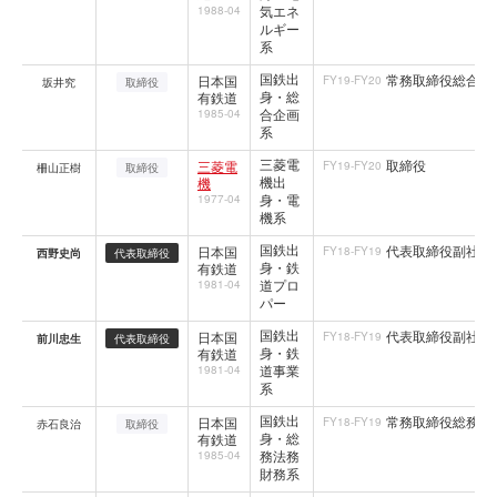
気エネ
1988-04
ルギー
系
国鉄出
常務取締役総合企
日本国
FY19-FY20
坂井究
取締役
身・総
有鉄道
合企画
1985-04
系
三菱電
取締役
三菱電
FY19-FY20
柵山正樹
取締役
機出
機
身・電
1977-04
機系
国鉄出
代表取締役副社長社
日本国
FY18-FY19
西野史尚
代表取締役
身・鉄
有鉄道
道プロ
1981-04
パー
国鉄出
代表取締役副社長社
日本国
FY18-FY19
前川忠生
代表取締役
身・鉄
有鉄道
道事業
1981-04
系
国鉄出
常務取締役総務・
日本国
FY18-FY19
赤石良治
取締役
身・総
有鉄道
務法務
1985-04
財務系