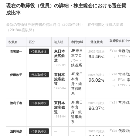
現在の取締役（役員）の詳細・株主総会における選任賛
成比率
最新の有価証券報告書の提出時点（2025年6月） · 在任期間と役職の変遷
（2018年度以降）
取締役在任中の役
役員名
区分
初入社
専門領域
選任賛成
JR東日
常務取締
東日本
FY18
喜㔟陽一
代表取締役
2026/6
議決
本プロ
旅客鉄
94.45
FY20-FY22
%
道
パー・
鉄道系
1989-04
JR東日
常務取締
東日本
FY20
伊藤敦子
代表取締役
2025/6
議決
本出
旅客鉄
96.02
常務
FY21
%
道
身・経
FY22-FY24
営戦略
1990-04
系
JR東日
常務取締
東日本
FY21
渡利千春
代表取締役
2026/6
議決
本出
旅客鉄
96.37
%
道
身・鉄
道事業
1988-04
系
代表取締役
—
FY25
池田裕彦
代表取締役
—
2026/6
議決