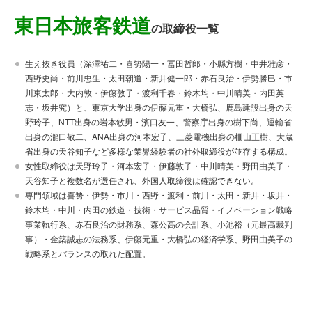
東日本旅客鉄道
の取締役一覧
生え抜き役員（深澤祐二・喜㔟陽一・冨田哲郎・小縣方樹・中井雅彦・
西野史尚・前川忠生・太田朝道・新井健一郎・赤石良治・伊勢勝巳・市
川東太郎・大内敦・伊藤敦子・渡利千春・鈴木均・中川晴美・内田英
志・坂井究）と、東京大学出身の伊藤元重・大橋弘、鹿島建設出身の天
野玲子、NTT出身の岩本敏男・濱口友一、警察庁出身の樹下尚、運輸省
出身の瀧口敬二、ANA出身の河本宏子、三菱電機出身の柵山正樹、大蔵
省出身の天谷知子など多様な業界経験者の社外取締役が並存する構成。
女性取締役は天野玲子・河本宏子・伊藤敦子・中川晴美・野田由美子・
天谷知子と複数名が選任され、外国人取締役は確認できない。
専門領域は喜㔟・伊勢・市川・西野・渡利・前川・太田・新井・坂井・
鈴木均・中川・内田の鉄道・技術・サービス品質・イノベーション戦略
事業執行系、赤石良治の財務系、森公高の会計系、小池裕（元最高裁判
事）・金築誠志の法務系、伊藤元重・大橋弘の経済学系、野田由美子の
戦略系とバランスの取れた配置。