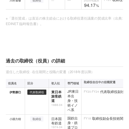
川野邊修
取締役
—
2025/6
議決
94.17
%
※「選任賛成」は直近の株主総会における取締役選任議案の賛成比率（出典:
EDINET 臨時報告書）。
過去の取締役（役員）の詳細
退任した取締役 · 在任期間と役職の変遷（2018年度以降）
取締役在任中の役職変遷
役員名
区分
初入社
専門領域
JR東日
代表取締役副社長社
東日本
FY20-FY24
伊勢勝巳
代表取締役
本出
旅客鉄
道
身・技
術イノ
1988-04
ベ系
国鉄出
取締役副会長技術関係(
日本国
FY18
小縣方樹
取締役
身・鉄
有鉄道
道プロ
1974-04