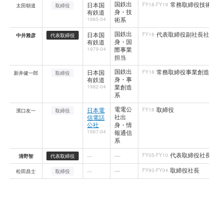
国鉄出
常務取締役技術イ
日本国
FY18-FY19
太田朝道
取締役
身・技
有鉄道
術系
1985-04
国鉄出
代表取締役副社長社長補
日本国
FY18
中井雅彦
代表取締役
身・国
有鉄道
際事業
1979-04
担当
国鉄出
常務取締役事業創造本
日本国
FY18
新井健一郎
取締役
身・事
有鉄道
業創造
1982-04
系
電電公
取締役
日本電
FY18
濱口友一
取締役
社出
信電話
公社
身・情
1967-04
報通信
系
代表取締役社長
—
FY05-FY10
清野智
代表取締役
—
取締役社長
—
FY93-FY04
松田昌士
取締役
—