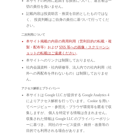
本サイトの利用に起因する損害について、運営者は一
切の責任を負いません。
記載内容は投資助言・推奨を目的としたものではな
く、 投資判断はご自身の責任に基づいて行ってくだ
さい。
二次利用について
本サイト掲載の内容の商用利用（営利目的の転載・複
製・配布等）および
SNS 等への画像・スクリーンシ
ョットの転載はご遠慮ください
。
本サイトへのリンクは制限しておりません。
社内会議資料・社内研修等、法人内での社内利用（社
外への再配布を伴わないもの）は制限しておりませ
ん。
アクセス解析とプライバシー
本サイトは Google LLC が提供する Google Analytics 4
によりアクセス解析を行っています。 Cookie を用い
てページビュー・参照元・ブラウザ環境等を匿名で収
集しますが、 個人を特定する情報は含まれません。
収集された情報は Google LLC のプライバシーポリシ
ーに基づき、 同社のサービス提供・維持・改善等の
目的でも利用される場合があります。