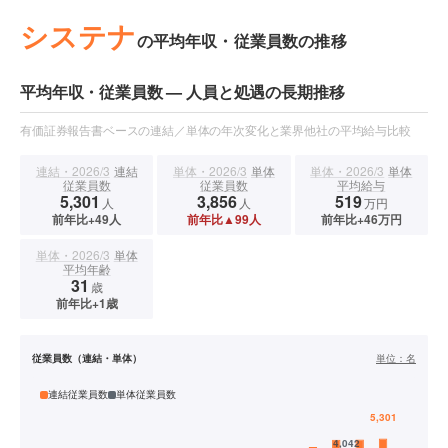
システナ
の平均年収・従業員数の推移
平均年収・従業員数 — 人員と処遇の長期推移
有価証券報告書ベースの連結／単体の年次変化と業界他社の平均給与比較
連結・2026/3
連結
単体・2026/3
単体
単体・2026/3
単体
従業員数
従業員数
平均給与
5,301
3,856
519
人
人
万円
前年比+49人
前年比▲99人
前年比+46万円
単体・2026/3
単体
平均年齢
31
歳
前年比+1歳
従業員数（連結・単体）
単位：
名
連結従業員数
単体従業員数