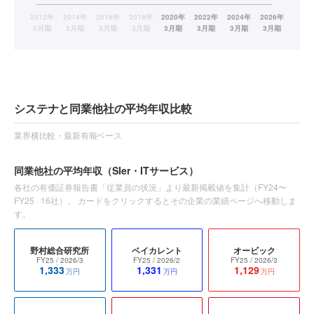
システナと同業他社の平均年収比較
業界横比較・最新有報ベース
同業他社の平均年収
（SIer・ITサービス）
各社の有価証券報告書「従業員の状況」より最新掲載値を集計（
FY24〜
FY25
·
16
社）。 カードをクリックするとその企業の業績ページへ移動しま
す。
野村総合研究所
ベイカレント
オービック
FY25
/ 2026/3
FY25
/ 2026/2
FY25
/ 2026/3
1,333
1,331
1,129
万円
万円
万円