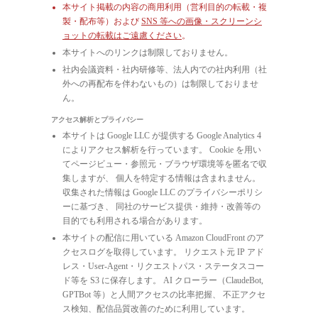
本サイト掲載の内容の商用利用（営利目的の転載・複
製・配布等）および
SNS 等への画像・スクリーンシ
ョットの転載はご遠慮ください
。
本サイトへのリンクは制限しておりません。
社内会議資料・社内研修等、法人内での社内利用（社
外への再配布を伴わないもの）は制限しておりませ
ん。
アクセス解析とプライバシー
本サイトは Google LLC が提供する Google Analytics 4
によりアクセス解析を行っています。 Cookie を用い
てページビュー・参照元・ブラウザ環境等を匿名で収
集しますが、 個人を特定する情報は含まれません。
収集された情報は Google LLC のプライバシーポリシ
ーに基づき、 同社のサービス提供・維持・改善等の
目的でも利用される場合があります。
本サイトの配信に用いている Amazon CloudFront のア
クセスログを取得しています。 リクエスト元 IP アド
レス・User-Agent・リクエストパス・ステータスコー
ド等を S3 に保存します。 AI クローラー（ClaudeBot,
GPTBot 等）と人間アクセスの比率把握、 不正アクセ
ス検知、配信品質改善のために利用しています。