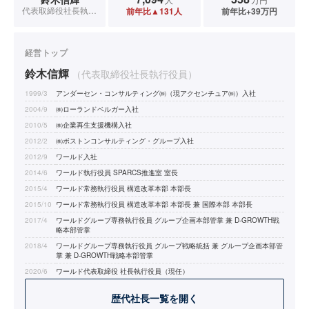
代表取締役社長執行役員
前年比▲131人
前年比+39万円
経営トップ
鈴木信輝
（代表取締役社長執行役員）
1999/3
アンダーセン・コンサルティング㈱（現アクセンチュア㈱）入社
2004/9
㈱ローランドベルガー入社
2010/5
㈱企業再生支援機構入社
2012/2
㈱ボストンコンサルティング・グループ入社
2012/9
ワールド入社
2014/6
ワールド執行役員 SPARCS推進室 室長
2015/4
ワールド常務執行役員 構造改革本部 本部長
2015/10
ワールド常務執行役員 構造改革本部 本部長 兼 国際本部 本部長
2017/4
ワールドグループ専務執行役員 グループ企画本部管掌 兼 D-GROWTH戦
略本部管掌
2018/4
ワールドグループ専務執行役員 グループ戦略統括 兼 グループ企画本部管
掌 兼 D-GROWTH戦略本部管掌
2020/6
ワールド代表取締役 社長執行役員（現任）
歴代社長一覧を開く