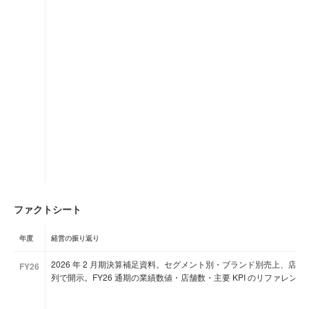
ファクトシート
年度
経営の振り返り
2026 年 2 月期決算補足資料。セグメント別・ブランド別売上、店舗
FY26
列で開示。FY26 通期の業績数値・店舗数・主要 KPI のリファレン