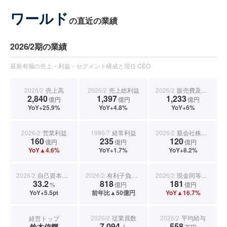
ワールド
の直近の業績
2026/2期の業績
最新有報の売上・利益・セグメント構成と現任 CEO
2026/2
売上高
2026/2
売上総利益
2026/2
販売費及び一般管理費
2,840
1,397
1,233
億円
億円
億円
YoY+25.9%
YoY+4.8%
YoY+6%
2026/2
営業利益
1986/7
経常利益
2026/2
親会社株主に帰属する当期純利益
160
235
120
億円
億円
億円
YoY▲4.6%
YoY+1.7%
YoY+8.2%
2026/2
自己資本比率
2026/2
有利子負債合計
2026/2
現金同等物期末残高
33.2
818
181
%
億円
億円
YoY+5.5pt
前年比▲50億円
YoY▲16.7%
2026/2
従業員数
2026/2
平均給与
経営トップ
7,094
558
鈴木信輝
人
万円