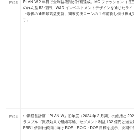
PLAN-W 2 年目で全利益段階が計画達成。MC ファッション（旧
FY25
のれん益 52 億円、W&D インベストメントデザインを通じたライトオ
上場後の通期最高益更新。期末劣後ローンの 1 年前倒し借り換え完
手。
中期経営計画「PLAN-W」初年度（2024 年 2 月期）の総括と 202
FY24
ラスブルゴ買収効果で組織再編、セグメント利益 132 億円と過去
PBR1 倍割れ解消に向け ROE・ROIC・DOE 目標を提示、次期