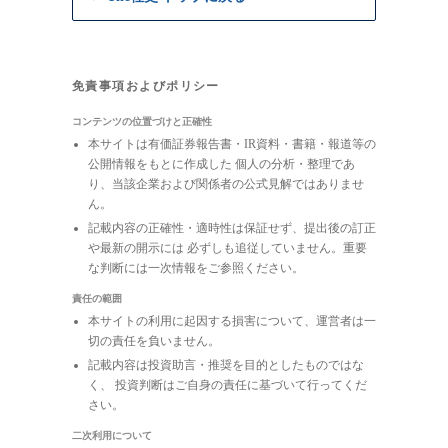
免責事項およびポリシー
コンテンツの位置づけと正確性
本サイトは有価証券報告書・IR資料・書籍・報道等の
公開情報をもとに作成した 個人の分析・整理であ
り、当該企業および関係者の公式見解ではありませ
ん。
記載内容の正確性・適時性は保証せず、提出後の訂正
や最新の開示には 必ずしも追従していません。重要
な判断には一次情報をご参照ください。
責任の範囲
本サイトの利用に起因する損害について、運営者は一
切の責任を負いません。
記載内容は投資助言・推奨を目的としたものではな
く、 投資判断はご自身の責任に基づいて行ってくだ
さい。
二次利用について