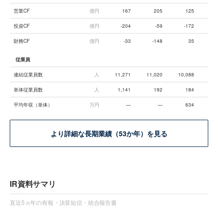
営業CF
億円
167
205
125
投資CF
億円
-204
-59
-172
財務CF
億円
-33
-148
35
従業員
連結従業員数
人
11,271
11,020
10,088
9,
単体従業員数
人
1,141
192
184
平均年収（単体）
万円
—
—
634
より詳細な長期業績（53か年）を見る
IR資料サマリ
直近5ヵ年の有報・決算短信・統合報告書