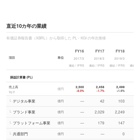
直近10カ年の業績
有価証券報告書（XBRL）から取得した PL・KGI の年次推移
FY16
FY17
FY18
F
項目
単位
2017/3
2018/3
2019/3
202
連結 / IFRS
連結 / IFRS
連結 / IFRS
連結 / I
損益計算書 (PL)
売上高
2,500
2,458
2,499
2,
億円
−8.0%
−1.7%
+1.6%
−
YoY
└
デジタル事業
—
42
103
億円
└
ブランド事業
—
2,029
2,249
2,
億円
└
プラットフォーム事業
—
179
147
億円
└
共通部門
—
—
0
億円