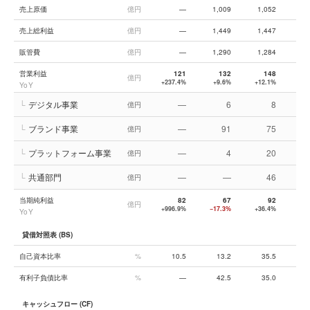
売上原価
億円
—
1,009
1,052
売上総利益
億円
—
1,449
1,447
1,
販管費
億円
—
1,290
1,284
1,
営業利益
121
132
148
億円
+237.4%
+9.6%
+12.1%
−1
YoY
└
デジタル事業
—
6
8
億円
└
ブランド事業
—
91
75
億円
└
プラットフォーム事業
—
4
20
億円
└
共通部門
—
—
46
億円
当期純利益
82
67
92
億円
+996.9%
−17.3%
+36.4%
−1
YoY
貸借対照表 (BS)
自己資本比率
%
10.5
13.2
35.5
有利子負債比率
%
—
42.5
35.0
キャッシュフロー (CF)