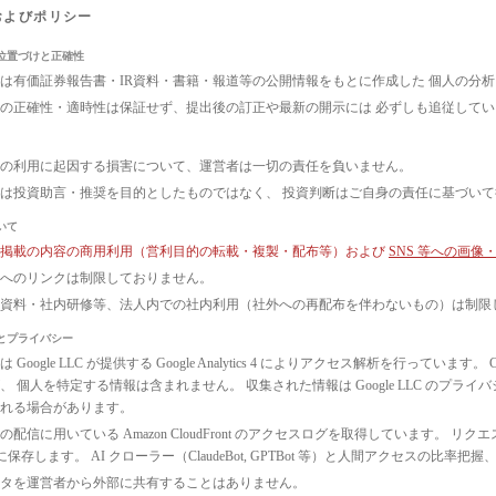
およびポリシー
位置づけと正確性
は有価証券報告書・IR資料・書籍・報道等の公開情報をもとに作成した 個人の分
の正確性・適時性は保証せず、提出後の訂正や最新の開示には 必ずしも追従して
の利用に起因する損害について、運営者は一切の責任を負いません。
は投資助言・推奨を目的としたものではなく、 投資判断はご自身の責任に基づい
いて
ト掲載の内容の商用利用（営利目的の転載・複製・配布等）および
SNS 等への画
へのリンクは制限しておりません。
議資料・社内研修等、法人内での社内利用（社外への再配布を伴わないもの）は制限
とプライバシー
 Google LLC が提供する Google Analytics 4 によりアクセス解析を行っ
、 個人を特定する情報は含まれません。 収集された情報は Google LLC のプ
れる場合があります。
配信に用いている Amazon CloudFront のアクセスログを取得しています。 リクエ
3 に保存します。 AI クローラー（ClaudeBot, GPTBot 等）と人間アクセス
タを運営者から外部に共有することはありません。