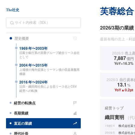
芙蓉総合
The社史
2026/3期の業績
歴史概要
最新有報の売上・利益
1969
年〜
2003
年
2026/3
売上
旧富士銀行系の芙蓉グループ総合リース会社
7,887
として
億円
YoY+16.3%
2004
年〜
2015
年
上場後の海外拡張とリーマン後の収益基盤再
構築
2026/3
自己資本
2016
年〜
2024
年
13.1
%
辻田・織田両社長による非リース化とCSV
YoY▲0.2pt
経営への転換
経営の転換点
経営トップ
長期業績
織田寛明
（代
直近の業績
1986/4
株式会社富
2009/5
株式会社み
歴代社長