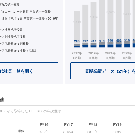
店九段第一部長
ずほコーポレート銀行 営業第十一部長
ほ銀行執行役員 営業第十一部長（2016年
ース常務執行役員
ース副社長執行役員
ース代表取締役副社長
ース代表取締役社長（現職）
代社長一覧を開く
長期業績データ（21年）
績
L）から取得した PL・KGI の年次推移
FY16
FY17
FY18
FY19
単位
2017/3
2018/3
2019/3
2020/3