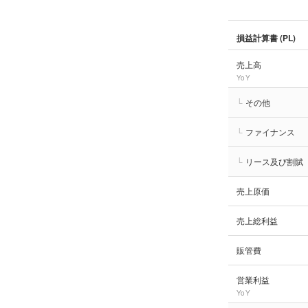
損益計算書 (PL)
売上高
YoY
└
その他
└
ファイナンス
└
リース及び割賦
売上原価
売上総利益
販管費
営業利益
YoY