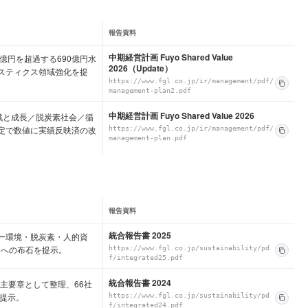
報告資料
中期経営計画 Fuyo Shared Value
0億円を超過する690億円水
2026（Update）
ジスティクス領域強化を提
https://www.fgl.co.jp/ir/management/pdf/
management-plan2.pdf
中期経営計画 Fuyo Shared Value 2026
挑戦と成長／脱炭素社会／循
確定で数値に実績反映済の改
https://www.fgl.co.jp/ir/management/pdf/
management-plan.pdf
報告資料
統合報告書 2025
ネルギー環境・脱炭素・人的資
定への布石を提示。
https://www.fgl.co.jp/sustainability/pd
f/integrated25.pdf
統合報告書 2024
戦略を主要章として整理、66社
提示。
https://www.fgl.co.jp/sustainability/pd
f/integrated24.pdf