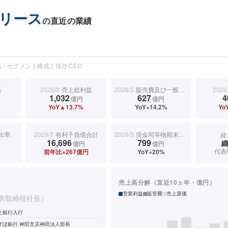
リース
の直近の業績
・セグメント構成と現任 CEO
高
2026/3
売上総利益
2026/3
販売費及び一般管理費
2026
1,032
627
4
億円
億円
YoY▲13.7%
YoY+14.2%
Yo
比率
2026/3
有利子負債合計
2026/3
現金同等物期末残高
経
16,696
799
億円
億円
代表
前年比+267億円
YoY+20%
売上高分解（直近10ヵ年・億円）
営業利益
販管費
売上原価
表取締役社長）
士銀行入行
ずほ銀行 神田支店神田法人部長