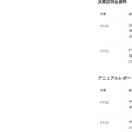
決算説明会資料
年度
経
2
FY26
FY23
アニュアルレポート
年度
経
中
FY26
中
FY25