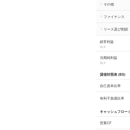
└
その他
└
ファイナンス
└
リース及び割賦
経常利益
YoY
当期純利益
YoY
貸借対照表 (BS)
自己資本比率
有利子負債比率
キャッシュフロー (
営業CF