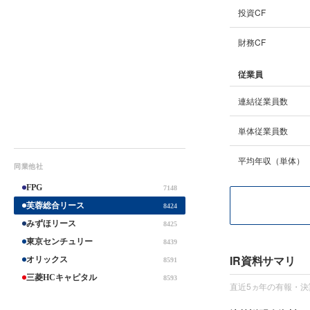
投資CF
財務CF
従業員
連結従業員数
単体従業員数
平均年収（単体）
同業他社
FPG
7148
芙蓉総合リース
8424
みずほリース
8425
東京センチュリー
8439
IR資料サマリ
オリックス
8591
三菱HCキャピタル
8593
直近5ヵ年の有報・決