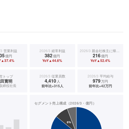
/3
営業利益
2026/3
経常利益
2026/3
親会社株主に帰属する当期純利益
05
382
216
億円
億円
億円
Y▲37.4%
YoY▲44.6%
YoY▲52.4%
2026/3
従業員数
2026/3
平均給与
営トップ
4,410
979
織田寛明
人
万円
取締役社長
前年比+315人
前年比+42万円
セグメント売上構成（2026/3・億円）