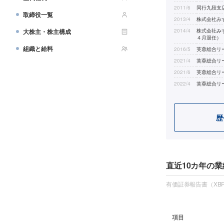
2011/6
同行九段支
取締役一覧
2013/4
株式会社み
大株主・株主構成
2014/4
株式会社みず
４月退任）
組織と給料
2016/5
芙蓉総合リ
2021/4
芙蓉総合リ
2021/6
芙蓉総合リ
2022/4
芙蓉総合リ
歴
直近10カ年の業
有価証券報告書（XBR
項目