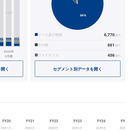
6,770
リース及び割賦
億円
661
その他
億円
456
ファイナンス
億円
を開く
セグメント別データを開く
FY20
FY21
FY22
FY23
FY24
FY25
2021/3
2022/3
2023/3
2024/3
2025/3
2026/3