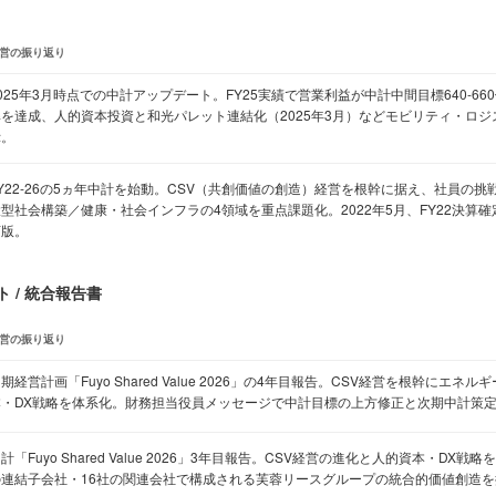
営の振り返り
025年3月時点での中計アップデート。FY25実績で営業利益が中計中間目標640-66
準を達成、人的資本投資と和光パレット連結化（2025年3月）などモビリティ・ロ
示。
FY22-26の5ヵ年中計を始動。CSV（共創価値の創造）経営を根幹に据え、社員の
環型社会構築／健康・社会インフラの4領域を重点課題化。2022年5月、FY22決算
訂版。
 / 統合報告書
営の振り返り
期経営計画「Fuyo Shared Value 2026」の4年目報告。CSV経営を根幹にエ
本・DX戦略を体系化。財務担当役員メッセージで中計目標の上方修正と次期中計策
計「Fuyo Shared Value 2026」3年目報告。CSV経営の進化と人的資本・DX
の連結子会社・16社の関連会社で構成される芙蓉リースグループの統合的価値創造を