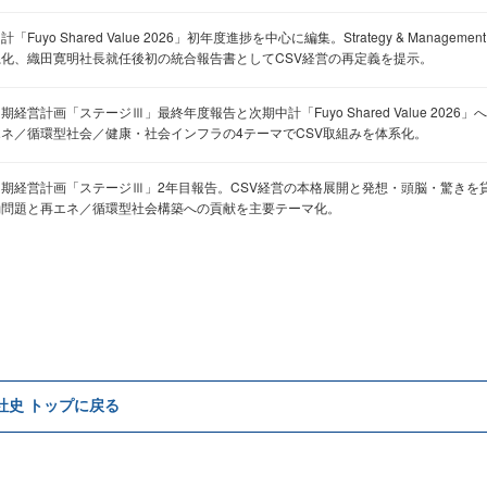
計「Fuyo Shared Value 2026」初年度進捗を中心に編集。Strategy & Manag
系化、織田寛明社長就任後初の統合報告書としてCSV経営の再定義を提示。
期経営計画「ステージⅢ」最終年度報告と次期中計「Fuyo Shared Value 202
エネ／循環型社会／健康・社会インフラの4テーマでCSV取組みを体系化。
中期経営計画「ステージⅢ」2年目報告。CSV経営の本格展開と発想・頭脳・驚きを
動問題と再エネ／循環型社会構築への貢献を主要テーマ化。
e社史 トップに戻る