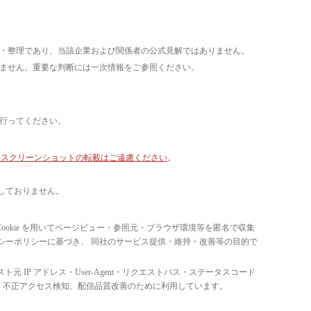
析・整理であり、当該企業および関係者の公式見解ではありません。
いません。重要な判断には一次情報をご参照ください。
て行ってください。
像・スクリーンショットの転載はご遠慮ください
。
しておりません。
ています。 Cookie を用いてページビュー・参照元・ブラウザ環境等を匿名で収集
ライバシーポリシーに基づき、 同社のサービス提供・維持・改善等の目的で
スト元 IP アドレス・User-Agent・リクエストパス・ステータスコード
の比率把握、 不正アクセス検知、配信品質改善のために利用しています。