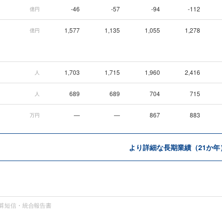
-46
-57
-94
-112
億円
1,577
1,135
1,055
1,278
億円
1,703
1,715
1,960
2,416
人
689
689
704
715
人
—
—
867
883
万円
より詳細な長期業績（21か年
算短信・統合報告書