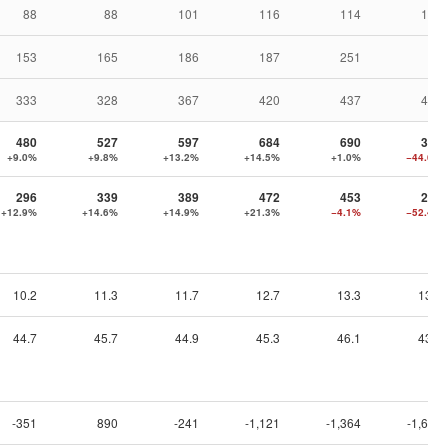
88
88
101
116
114
112
153
165
186
187
251
11
333
328
367
420
437
446
480
527
597
684
690
382
+9.0%
+9.8%
+13.2%
+14.5%
+1.0%
−44.6%
296
339
389
472
453
216
+12.9%
+14.6%
+14.9%
+21.3%
−4.1%
−52.4%
10.2
11.3
11.7
12.7
13.3
13.1
44.7
45.7
44.9
45.3
46.1
43.4
-351
890
-241
-1,121
-1,364
-1,649