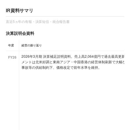
IR資料サマリ
直近5ヵ年の有報・決算短信・統合報告書
決算説明会資料
年度
経営の振り返り
2026年3月期 決算補足説明資料。売上高2,064億円で過去最高更新
FY26
メントは北米好調と東南アジア・中国香港の経営体制刷新で大幅な損
事故等の供給制約下、価格改定で前年水準を維持。