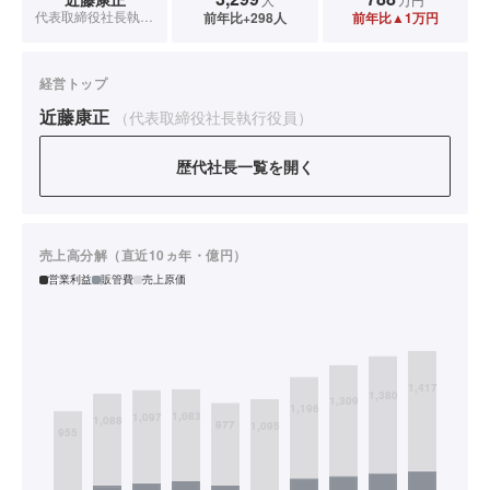
代表取締役社長執行役員
前年比+298人
前年比▲1万円
経営トップ
近藤康正
（代表取締役社長執行役員）
歴代社長一覧を開く
売上高分解（直近10ヵ年・億円）
営業利益
販管費
売上原価