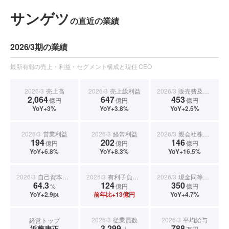
サンゲツ
の直近の業績
2026/3期の業績
最新有報の売上・利益・セグメント構成と現任 CEO
2026/3
売上高
2026/3
売上総利益
2026/3
販売費及び一般管理費
2,064
647
453
億円
億円
億円
YoY+3%
YoY+3.8%
YoY+2.5%
2026/3
営業利益
2026/3
経常利益
2026/3
親会社株主に帰属する当期純利益
194
202
146
億円
億円
億円
YoY+6.8%
YoY+8.3%
YoY+16.5%
2026/3
自己資本比率
2026/3
有利子負債合計
2026/3
現金同等物期末残高
64.3
124
350
%
億円
億円
YoY+2.9pt
前年比+13億円
YoY+4.7%
2026/3
従業員数
2026/3
平均給与
経営トップ
3,299
788
近藤康正
人
万円