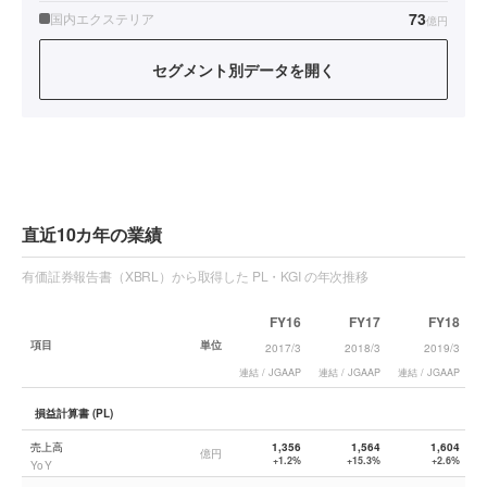
73
国内エクステリア
億円
セグメント別データを開く
直近10カ年の業績
有価証券報告書（XBRL）から取得した PL・KGI の年次推移
FY16
FY17
FY18
項目
単位
2017/3
2018/3
2019/3
連結 / JGAAP
連結 / JGAAP
連結 / JGAAP
連
損益計算書 (PL)
売上高
1,356
1,564
1,604
億円
+1.2%
+15.3%
+2.6%
YoY