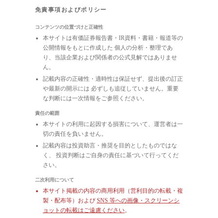
免責事項およびポリシー
コンテンツの位置づけと正確性
本サイトは有価証券報告書・IR資料・書籍・報道等の
公開情報をもとに作成した 個人の分析・整理であ
り、当該企業および関係者の公式見解ではありませ
ん。
記載内容の正確性・適時性は保証せず、提出後の訂正
や最新の開示には 必ずしも追従していません。重要
な判断には一次情報をご参照ください。
責任の範囲
本サイトの利用に起因する損害について、運営者は一
切の責任を負いません。
記載内容は投資助言・推奨を目的としたものではな
く、 投資判断はご自身の責任に基づいて行ってくだ
さい。
二次利用について
本サイト掲載の内容の商用利用（営利目的の転載・複
製・配布等）および
SNS 等への画像・スクリーンシ
ョットの転載はご遠慮ください
。