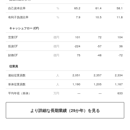
自己資本比率
%
65.2
61.4
58.1
有利子負債比率
%
7.9
10.5
11.8
キャッシュフロー (CF)
営業CF
億円
101
72
104
投資CF
億円
-224
-57
36
財務CF
億円
75
-48
-72
従業員
連結従業員数
人
2,051
2,357
2,334
単体従業員数
人
1,190
1,205
1,167
平均年収（単体）
万円
—
—
633
より詳細な長期業績（29か年）を見る