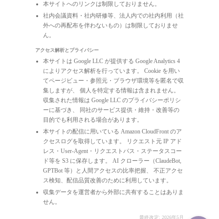
本サイトへのリンクは制限しておりません。
社内会議資料・社内研修等、法人内での社内利用（社
外への再配布を伴わないもの）は制限しておりませ
ん。
アクセス解析とプライバシー
本サイトは Google LLC が提供する Google Analytics 4
によりアクセス解析を行っています。 Cookie を用い
てページビュー・参照元・ブラウザ環境等を匿名で収
集しますが、 個人を特定する情報は含まれません。
収集された情報は Google LLC のプライバシーポリシ
ーに基づき、 同社のサービス提供・維持・改善等の
目的でも利用される場合があります。
本サイトの配信に用いている Amazon CloudFront のア
クセスログを取得しています。 リクエスト元 IP アド
レス・User-Agent・リクエストパス・ステータスコー
ド等を S3 に保存します。 AI クローラー（ClaudeBot,
GPTBot 等）と人間アクセスの比率把握、 不正アクセ
ス検知、配信品質改善のために利用しています。
収集データを運営者から外部に共有することはありま
せん。
最終改定: 2026年5月