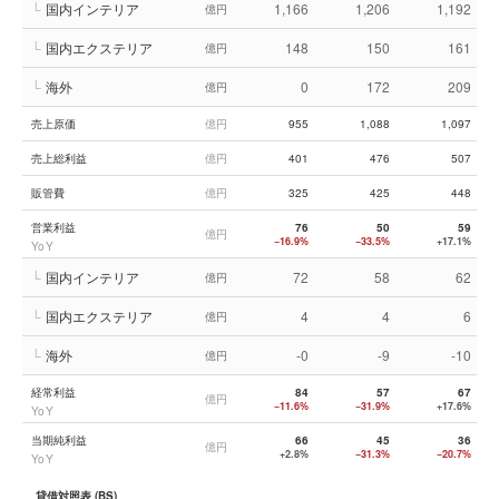
└
国内インテリア
1,166
1,206
1,192
億円
└
国内エクステリア
148
150
161
億円
└
海外
0
172
209
億円
売上原価
億円
955
1,088
1,097
売上総利益
億円
401
476
507
販管費
億円
325
425
448
営業利益
76
50
59
億円
−16.9%
−33.5%
+17.1%
YoY
└
国内インテリア
72
58
62
億円
└
国内エクステリア
4
4
6
億円
└
海外
-0
-9
-10
億円
経常利益
84
57
67
億円
−11.6%
−31.9%
+17.6%
YoY
当期純利益
66
45
36
億円
+2.8%
−31.3%
−20.7%
YoY
貸借対照表 (BS)