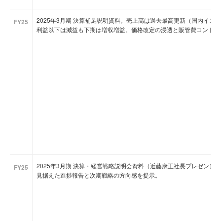
2025年3月期 決算補足説明資料。売上高は過去最高更新（国内イ
FY25
利益以下は減益も下期は増収増益。価格改定の浸透と販管費コントロ
2025年3月期 決算・経営戦略説明会資料（近藤康正社長プレゼン）。
FY25
見据えた進捗報告と次期戦略の方向感を提示。