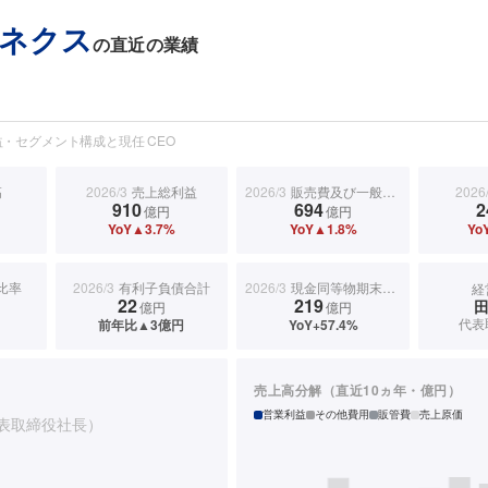
ネクス
の直近の業績
・セグメント構成と現任 CEO
高
2026/3
売上総利益
2026/3
販売費及び一般管理費
2026
910
694
2
億円
億円
YoY▲3.7%
YoY▲1.8%
Yo
比率
2026/3
有利子負債合計
2026/3
現金同等物期末残高
経
22
219
億円
億円
代表
前年比▲3億円
YoY+57.4%
売上高分解（直近10ヵ年・億円）
営業利益
その他費用
販管費
売上原価
表取締役社長）