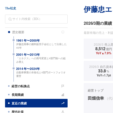
伊藤忠エ
The社史
2026/3期の業績
歴史概要
最新有報の売上・利益
1961
年〜
2000
年
2026/3
売上
伊藤忠商事の燃料販売子会社として出発した
8,512
40年
億円
YoY▲7.9%
2001
年〜
2013
年
「エネクス」への商号変更と4部門制への組
み替え
2026/3
自己資本
2014
年〜
2024
年
33.8
%
自動車事業の本格化と4部門ポートフォリオ
YoY+1.7pt
運営
経営の転換点
経営トップ
長期業績
田畑信幸
（代
直近の業績
歴代社長