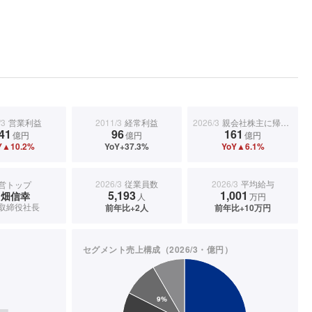
/3
営業利益
2011/3
経常利益
2026/3
親会社株主に帰属する当期純利益
41
96
161
億円
億円
億円
Y▲10.2%
YoY+37.3%
YoY▲6.1%
2026/3
従業員数
2026/3
平均給与
営トップ
5,193
1,001
田畑信幸
人
万円
取締役社長
前年比+2人
前年比+10万円
セグメント売上構成（2026/3・億円）