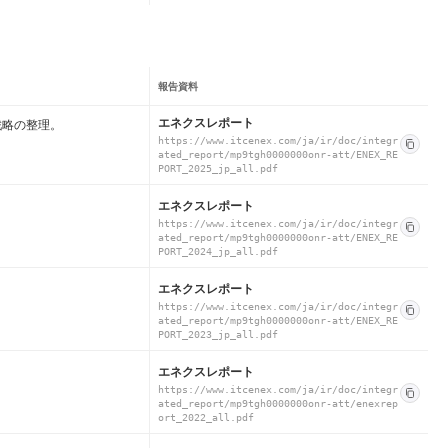
報告資料
エネクスレポート
戦略の整理。
https://www.itcenex.com/ja/ir/doc/integr
ated_report/mp9tgh0000000onr-att/ENEX_RE
PORT_2025_jp_all.pdf
エネクスレポート
https://www.itcenex.com/ja/ir/doc/integr
ated_report/mp9tgh0000000onr-att/ENEX_RE
PORT_2024_jp_all.pdf
エネクスレポート
https://www.itcenex.com/ja/ir/doc/integr
ated_report/mp9tgh0000000onr-att/ENEX_RE
PORT_2023_jp_all.pdf
エネクスレポート
https://www.itcenex.com/ja/ir/doc/integr
ated_report/mp9tgh0000000onr-att/enexrep
ort_2022_all.pdf