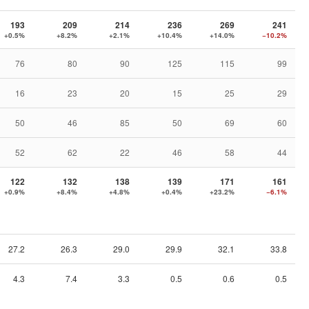
193
209
214
236
269
241
+0.5%
+8.2%
+2.1%
+10.4%
+14.0%
−10.2%
76
80
90
125
115
99
16
23
20
15
25
29
50
46
85
50
69
60
52
62
22
46
58
44
122
132
138
139
171
161
+0.9%
+8.4%
+4.8%
+0.4%
+23.2%
−6.1%
27.2
26.3
29.0
29.9
32.1
33.8
4.3
7.4
3.3
0.5
0.6
0.5