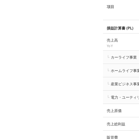
項目
損益計算書 (PL)
売上高
YoY
└
カーライフ事業
└
ホームライフ事
└
産業ビジネス事
└
電力・ユーティ
売上原価
売上総利益
販管費