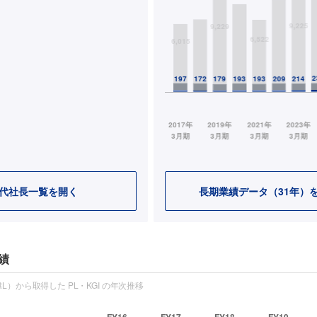
代社長一覧を開く
長期業績データ（31年）
績
L）から取得した PL・KGI の年次推移