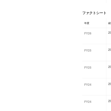
ファクトシート
年度
経
2
FY26
2
FY25
2
FY25
2
FY24
2
FY24