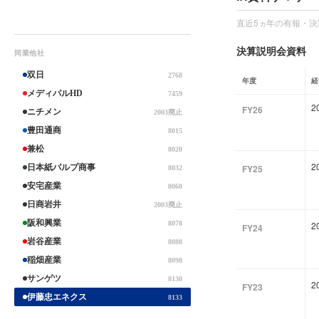
直近5ヵ年の有報・決
決算説明会資料
同業他社
双日
2768
年度
経
メディパルHD
7459
2
FY26
ニチメン
2003廃止
豊田通商
8015
兼松
8020
2
日本紙パルプ商事
FY25
8032
安宅産業
8060
日商岩井
2003廃止
阪和興業
8078
2
FY24
岩谷産業
8088
稲畑産業
8098
サンゲツ
8130
2
FY23
伊藤忠エネクス
8133