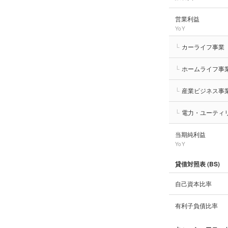
営業利益
YoY
└
カーライフ事業
└
ホームライフ事
└
産業ビジネス事
└
電力・ユーティ
当期純利益
YoY
貸借対照表 (BS)
自己資本比率
有利子負債比率