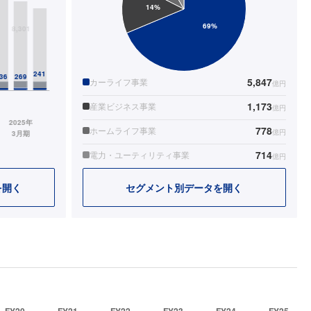
5,847
カーライフ事業
億円
1,173
産業ビジネス事業
億円
778
ホームライフ事業
億円
714
電力・ユーティリティ事業
億円
を開く
セグメント別データを開く