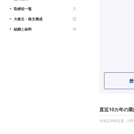
取締役一覧
大株主・株主構成
組織と給料
歴
直近10カ年の業
有価証券報告書（XBR