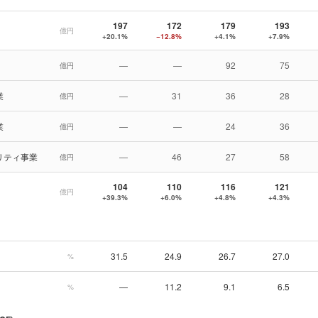
197
172
179
193
億円
+20.1%
−12.8%
+4.1%
+7.9%
—
—
92
75
億円
業
—
31
36
28
億円
業
—
—
24
36
億円
リティ事業
—
46
27
58
億円
104
110
116
121
億円
+39.3%
+6.0%
+4.8%
+4.3%
31.5
24.9
26.7
27.0
%
—
11.2
9.1
6.5
%