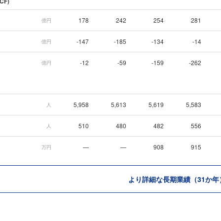
CF)
178
242
254
281
億円
-147
-185
-134
-14
億円
-12
-59
-159
-262
億円
5,958
5,613
5,619
5,583
人
510
480
482
556
人
—
—
908
915
万円
より詳細な長期業績（31か年