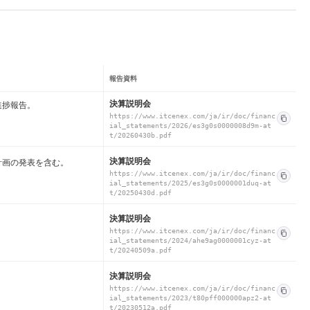
報告資料
決算説明会
進捗報告。
https://www.itcenex.com/ja/ir/doc/financ
ial_statements/2026/es3g0s0000008d9m-at
t/20260430b.pdf
決算説明会
経営計画の発表を含む。
https://www.itcenex.com/ja/ir/doc/financ
ial_statements/2025/es3g0s0000001duq-at
t/20250430d.pdf
決算説明会
https://www.itcenex.com/ja/ir/doc/financ
ial_statements/2024/ahe9ag0000001cyz-at
t/20240509a.pdf
決算説明会
https://www.itcenex.com/ja/ir/doc/financ
ial_statements/2023/t80pff000000apz2-at
t/20230512a.pdf