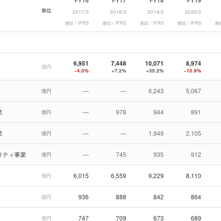
FY16
FY17
FY18
FY19
単位
2017/3
2018/3
2019/3
2020/3
連結 / IFRS
連結 / IFRS
連結 / IFRS
連結 / IFRS
連結
6,951
7,448
10,071
8,974
億円
−4.0%
+7.2%
+35.2%
−10.9%
—
—
6,243
5,067
億円
業
—
978
944
891
億円
業
—
—
1,949
2,105
億円
リティ事業
—
745
935
912
億円
6,015
6,559
9,229
8,110
億円
936
888
842
864
億円
747
709
673
689
億円