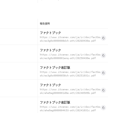
報告資料
ファクトブック
https://www.itcenex.com/ja/ir/doc/factbo
ok/es3g0s0000008dch-att/20260430a.pdf
ファクトブック
https://www.itcenex.com/ja/ir/doc/factbo
ok/es3g0s0000001enq-att/20250430e.pdf
ファクトブック改訂版
https://www.itcenex.com/ja/ir/doc/factbo
ok/es3g0s00000058ch-att/20251031c.pdf
ファクトブック
https://www.itcenex.com/ja/ir/doc/factbo
ok/ahe9ag0000001d0e-att/20240509b.pdf
ファクトブック改訂版
https://www.itcenex.com/ja/ir/doc/factbo
ok/ahe9ag0000004k53-att/20241031c.pdf