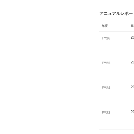
アニュアルレポート
年度
経
2
FY26
2
FY25
2
FY24
2
FY23