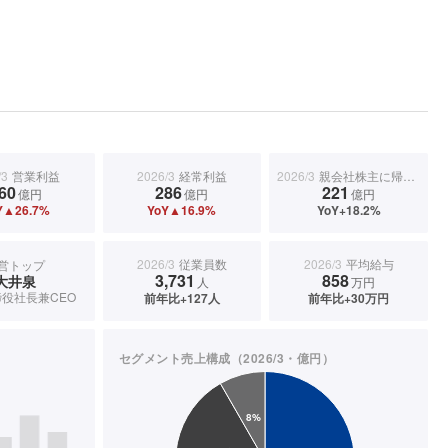
/3
営業利益
2026/3
経常利益
2026/3
親会社株主に帰属する当期純利益
60
286
221
億円
億円
億円
Y▲26.7%
YoY▲16.9%
YoY+18.2%
2026/3
従業員数
2026/3
平均給与
営トップ
3,731
858
大井泉
人
万円
役社長兼CEO
前年比+127人
前年比+30万円
セグメント売上構成（2026/3・億円）