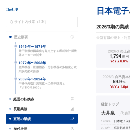
日本電子
The社史
2026/3期の業績
歴史概要
最新有報の売上・利益
1949
年〜
1971
年
2026/3
売上
電子顕微鏡国産化を起点とする理科学計測機
1,794
器メーカーの誕生
億円
YoY▲8.8%
1972
年〜
2008
年
産業機器・医用機器・分析機器の多軸化と欧
州販売網の拡張
2026/3
自己資本
2009
年〜
2024
年
59.9
%
半導体先端計測装置への集中投資と
YoY▲1.6pt
「VISION 2030」
経営の転換点
経営トップ
長期業績
大井泉
（代表
直近の業績
1986/4
日本電子入
2012/4
経営戦略室
歴代社長