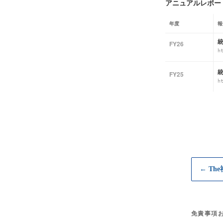
アニュアルレポート
年度
報
FY26
h
FY25
h
← Th
免責事項