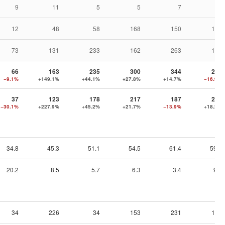
9
11
5
5
7
1
12
48
58
168
150
131
73
131
233
162
263
194
66
163
235
300
344
286
−9.1%
+149.1%
+44.1%
+27.8%
+14.7%
−16.9%
37
123
178
217
187
221
−30.1%
+227.9%
+45.2%
+21.7%
−13.9%
+18.2%
34.8
45.3
51.1
54.5
61.4
59.9
20.2
8.5
5.7
6.3
3.4
9.0
34
226
34
153
231
160