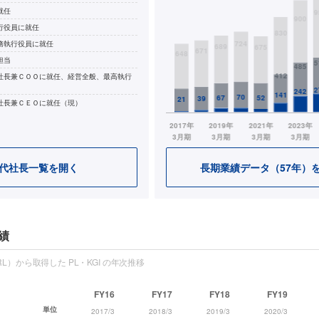
就任
行役員に就任
務執行役員に就任
担当
社長兼ＣＯＯに就任、経営全般、最高執行
社長兼ＣＥＯに就任（現）
代社長一覧を開く
長期業績データ（57年）
績
L）から取得した PL・KGI の年次推移
FY16
FY17
FY18
FY19
単位
2017/3
2018/3
2019/3
2020/3