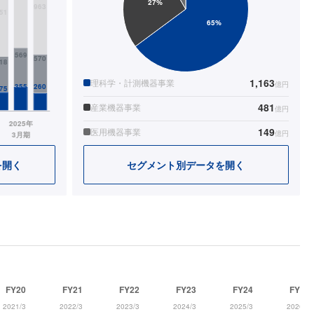
1,163
理科学・計測機器事業
億円
481
産業機器事業
億円
149
医用機器事業
億円
を開く
セグメント別データを開く
FY20
FY21
FY22
FY23
FY24
FY25
2021/3
2022/3
2023/3
2024/3
2025/3
2026/3