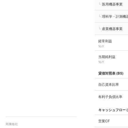
└
医用機器事業
└
理科学・計測機
└
産業機器事業
経常利益
YoY
当期純利益
YoY
貸借対照表 (BS)
自己資本比率
有利子負債比率
キャッシュフロー (
営業CF
同業他社