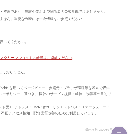
析・整理であり、当該企業および関係者の公式見解ではありません。
いません。重要な判断には一次情報をご参照ください。
て行ってください。
像・スクリーンショットの転載はご遠慮ください
。
しておりません。
ています。 Cookie を用いてページビュー・参照元・ブラウザ環境等を匿名で収集
ライバシーポリシーに基づき、 同社のサービス提供・維持・改善等の目的で
スト元 IP アドレス・User-Agent・リクエストパス・ステータスコード
の比率把握、 不正アクセス検知、配信品質改善のために利用しています。
最終改定: 2026年5月