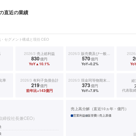
の直近の業績
・セグメント構成と現任 CEO
高
2026/3
売上総利益
2026/3
販売費及び一般管理費
2026
830
570
2
億円
億円
YoY▲10.1%
YoY+0.2%
Yo
比率
2026/3
有利子負債合計
2026/3
現金同等物期末残高
経
219
373
億円
億円
代表取締
前年比+143億円
YoY+7.9%
売上高分解（直近10ヵ年・億円）
営業利益
販管費
売上原価
取締役社長兼CEO）
社
長