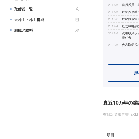
2013/6
執行役員に
取締役一覧
2015/6
取締役兼執
大株主・株主構成
2016/6
取締役兼常
2019/4
経営戦略副
組織と給料
2019/6
代表取締役
責任者
2022/6
代表取締役
歴
直近10カ年の業
有価証券報告書（XBR
項目