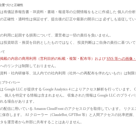
位置づけと正確性
は有価証券報告書・IR資料・書籍・報道等の公開情報をもとに作成した 個人の分
の正確性・適時性は保証せず、提出後の訂正や最新の開示には 必ずしも追従して
の利用に起因する損害について、運営者は一切の責任を負いません。
は投資助言・推奨を目的としたものではなく、 投資判断はご自身の責任に基づい
いて
ト掲載の内容の商用利用（営利目的の転載・複製・配布等）および
SNS 等への画
へのリンクは制限しておりません。
議資料・社内研修等、法人内での社内利用（社外への再配布を伴わないもの）は制限
とプライバシー
 Google LLC が提供する Google Analytics 4 によりアクセス解析を行っ
、 個人を特定する情報は含まれません。 収集された情報は Google LLC のプ
れる場合があります。
配信に用いている Amazon CloudFront のアクセスログを取得しています。 リクエ
3 に保存します。 AI クローラー（ClaudeBot, GPTBot 等）と人間アクセス
タを運営者から外部に共有することはありません。