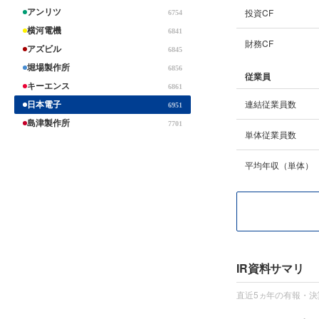
投資CF
アンリツ
6754
横河電機
6841
財務CF
アズビル
6845
堀場製作所
6856
従業員
キーエンス
6861
連結従業員数
日本電子
6951
島津製作所
7701
単体従業員数
平均年収（単体）
IR資料サマリ
直近5ヵ年の有報・決