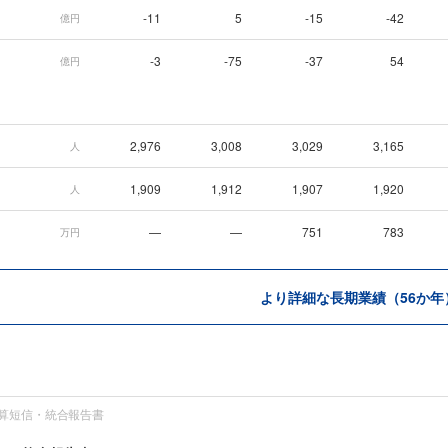
-11
5
-15
-42
億円
-3
-75
-37
54
億円
2,976
3,008
3,029
3,165
人
1,909
1,912
1,907
1,920
人
—
—
751
783
万円
より詳細な長期業績（56か年
算短信・統合報告書