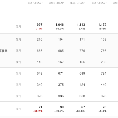
連結 / JGAAP
連結 / JGAAP
連結 / JGAAP
連結 / JGAAP
連結 
997
1,046
1,113
1,172
億円
−7.1%
+4.9%
+6.4%
+5.4%
216
194
171
168
億円
器事業
665
685
776
766
億円
116
167
166
238
億円
648
671
689
724
億円
349
375
424
449
億円
328
336
358
378
億円
21
39
67
70
億円
−66.2%
+89.2%
+69.8%
+5.4%