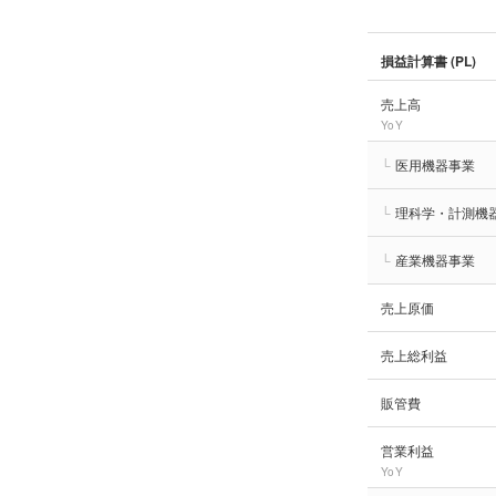
損益計算書 (PL)
売上高
YoY
└
医用機器事業
└
理科学・計測機
└
産業機器事業
売上原価
売上総利益
販管費
営業利益
YoY