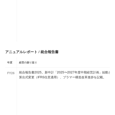
アニュアルレポート / 統合報告書
年度
経営の振り返り
統合報告書2025。新中計「2025〜2027年度中期経営計画」始動と事
FY26
算出式変更（IFRS任意適用）、ブラマー構造改革進捗を記載。