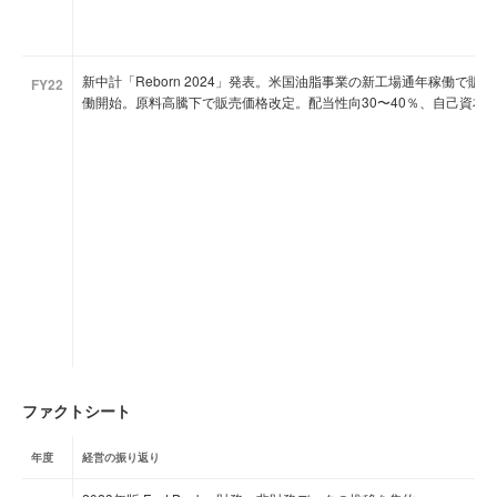
新中計「Reborn 2024」発表。米国油脂事業の新工場通年稼働で
FY22
働開始。原料高騰下で販売価格改定。配当性向30〜40％、自己資本比率
ファクトシート
年度
経営の振り返り