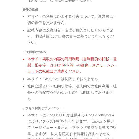
責任の範囲
本サイトの利用に起因する損害について、運営者は一
切の責任を負いません。
記載内容は投資助言・推奨を目的としたものではな
く、 投資判断はご自身の責任に基づいて行ってくだ
さい。
二次利用について
本サイト掲載の内容の商用利用（営利目的の転載・複
製・配布等）および
SNS 等への画像・スクリーンシ
ョットの転載はご遠慮ください
。
本サイトへのリンクは制限しておりません。
社内会議資料・社内研修等、法人内での社内利用（社
外への再配布を伴わないもの）は制限しておりませ
ん。
アクセス解析とプライバシー
本サイトは Google LLC が提供する Google Analytics 4
によりアクセス解析を行っています。 Cookie を用い
てページビュー・参照元・ブラウザ環境等を匿名で収
集しますが、 個人を特定する情報は含まれません。