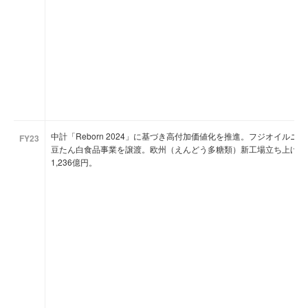
中計「Reborn 2024」に基づき高付加価値化を推進。フジオイル
FY23
豆たん白食品事業を譲渡。欧州（えんどう多糖類）新工場立ち上げと
1,236億円。