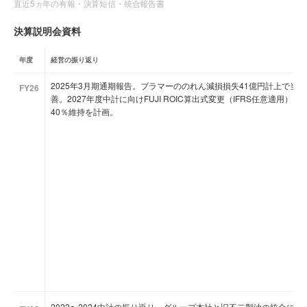
直近5ヵ年の有報・決算短信・統合報告書
決算説明会資料
年度
経営の振り返り
2025年3月期通期報告。ブラマーののれん減損損失41億円計上で当
FY26
善。2027年度中計に向けFUJI ROIC算出式変更（IFRS任意適用）、
40％維持を計画。
2022〜2024中計の振り返り。グループ本社と旧不二製油の統合に