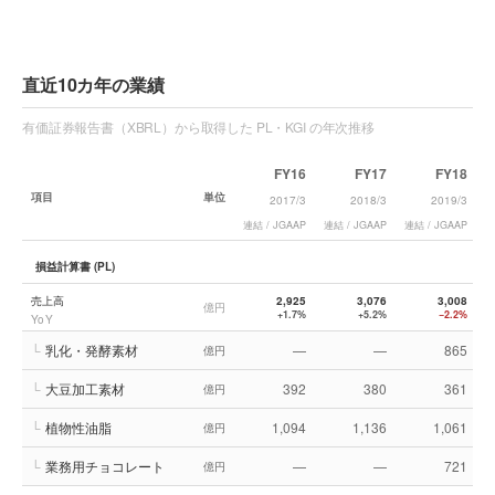
直近10カ年の業績
有価証券報告書（XBRL）から取得した PL・KGI の年次推移
FY16
FY17
FY18
項目
単位
2017/3
2018/3
2019/3
連結 / JGAAP
連結 / JGAAP
連結 / JGAAP
連
損益計算書 (PL)
売上高
2,925
3,076
3,008
億円
+1.7%
+5.2%
−2.2%
YoY
└
乳化・発酵素材
—
—
865
億円
└
大豆加工素材
392
380
361
億円
└
植物性油脂
1,094
1,136
1,061
億円
└
業務用チョコレート
—
—
721
億円