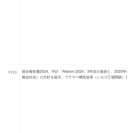
統合報告書2024。中計「Reborn 2024」3年目の進捗と、202
FY25
株会社化）の方針を提示。ブラマー構造改革（シカゴ工場閉鎖）を主