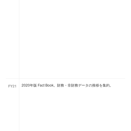
2020年版 Fact Book。財務・非財務データの推移を集約。
FY21