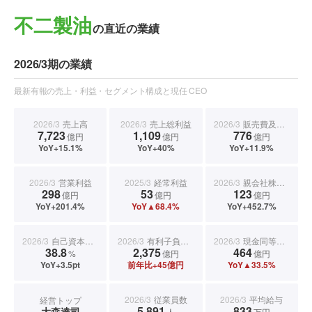
不二製油
の直近の業績
2026/3期の業績
最新有報の売上・利益・セグメント構成と現任 CEO
2026/3
売上高
2026/3
売上総利益
2026/3
販売費及び一般管理費
7,723
1,109
776
億円
億円
億円
YoY+15.1%
YoY+40%
YoY+11.9%
2026/3
営業利益
2025/3
経常利益
2026/3
親会社株主に帰属する当期純利益
298
53
123
億円
億円
億円
YoY+201.4%
YoY▲68.4%
YoY+452.7%
2026/3
自己資本比率
2026/3
有利子負債合計
2026/3
現金同等物期末残高
38.8
2,375
464
%
億円
億円
YoY+3.5pt
前年比+45億円
YoY▲33.5%
2026/3
従業員数
2026/3
平均給与
経営トップ
5,891
833
大森達司
人
万円