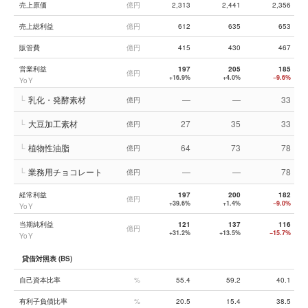
売上原価
億円
2,313
2,441
2,356
売上総利益
億円
612
635
653
販管費
億円
415
430
467
営業利益
197
205
185
億円
+16.9%
+4.0%
−9.6%
YoY
└
乳化・発酵素材
—
—
33
億円
└
大豆加工素材
27
35
33
億円
└
植物性油脂
64
73
78
億円
└
業務用チョコレート
—
—
78
億円
経常利益
197
200
182
億円
+39.6%
+1.4%
−9.0%
YoY
当期純利益
121
137
116
億円
+31.2%
+13.5%
−15.7%
YoY
貸借対照表 (BS)
自己資本比率
%
55.4
59.2
40.1
有利子負債比率
%
20.5
15.4
38.5