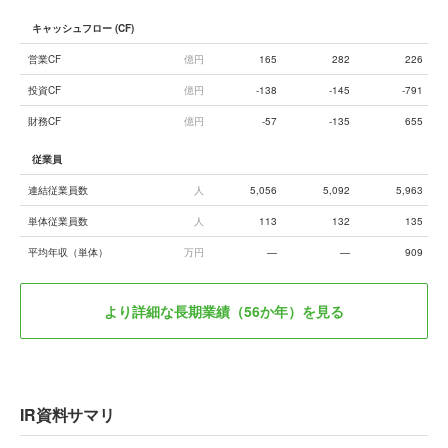
キャッシュフロー (CF)
営業CF
億円
165
282
226
投資CF
億円
-138
-145
-791
財務CF
億円
-57
-135
655
従業員
連結従業員数
人
5,056
5,092
5,963
単体従業員数
人
113
132
135
平均年収（単体）
万円
—
—
909
より詳細な長期業績（56か年）を見る
IR資料サマリ