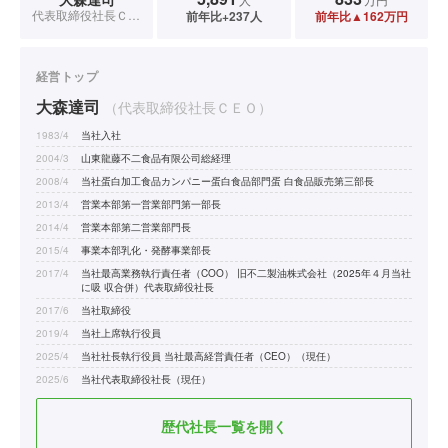
代表取締役社長ＣＥＯ
前年比+237人
前年比▲162万円
経営トップ
大森達司
（代表取締役社長ＣＥＯ）
1983/4
当社入社
2004/3
山東龍藤不二食品有限公司総経理
2008/4
当社蛋白加工食品カンパニー蛋白食品部門蛋 白食品販売第三部長
2013/4
営業本部第一営業部門第一部長
2014/4
営業本部第二営業部門長
2015/4
事業本部乳化・発酵事業部長
2017/4
当社最高業務執行責任者（COO） 旧不二製油株式会社（2025年４月当社
に吸 収合併）代表取締役社長
2017/6
当社取締役
2019/4
当社上席執行役員
2025/4
当社社長執行役員 当社最高経営責任者（CEO）（現任）
2025/6
当社代表取締役社長（現任）
歴代社長一覧を開く