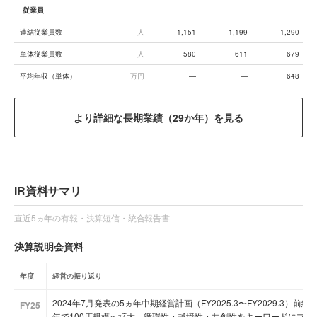
従業員
連結従業員数
人
1,151
1,199
1,290
単体従業員数
人
580
611
679
平均年収（単体）
万円
—
—
648
より詳細な長期業績（29か年）を見る
IR資料サマリ
直近5ヵ年の有報・決算短信・統合報告書
決算説明会資料
年度
経営の振り返り
2024年7月発表の5ヵ年中期経営計画（FY2025.3〜FY2029.3）前
FY25
年で100店規模へ拡大、循環性・越境性・共創性をキーワードにプ