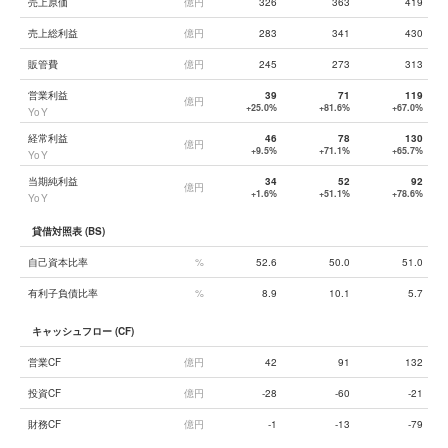
売上原価
億円
326
363
419
売上総利益
億円
283
341
430
販管費
億円
245
273
313
営業利益
39
71
119
億円
+25.0%
+81.6%
+67.0%
YoY
経常利益
46
78
130
億円
+9.5%
+71.1%
+65.7%
YoY
当期純利益
34
52
92
億円
+1.6%
+51.1%
+78.6%
YoY
貸借対照表 (BS)
自己資本比率
%
52.6
50.0
51.0
有利子負債比率
%
8.9
10.1
5.7
キャッシュフロー (CF)
営業CF
億円
42
91
132
投資CF
億円
-28
-60
-21
財務CF
億円
-1
-13
-79