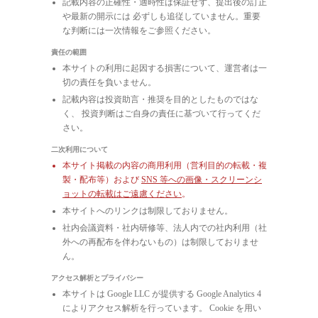
記載内容の正確性・適時性は保証せず、提出後の訂正
や最新の開示には 必ずしも追従していません。重要
な判断には一次情報をご参照ください。
責任の範囲
本サイトの利用に起因する損害について、運営者は一
切の責任を負いません。
記載内容は投資助言・推奨を目的としたものではな
く、 投資判断はご自身の責任に基づいて行ってくだ
さい。
二次利用について
本サイト掲載の内容の商用利用（営利目的の転載・複
製・配布等）および
SNS 等への画像・スクリーンシ
ョットの転載はご遠慮ください
。
本サイトへのリンクは制限しておりません。
社内会議資料・社内研修等、法人内での社内利用（社
外への再配布を伴わないもの）は制限しておりませ
ん。
アクセス解析とプライバシー
本サイトは Google LLC が提供する Google Analytics 4
によりアクセス解析を行っています。 Cookie を用い