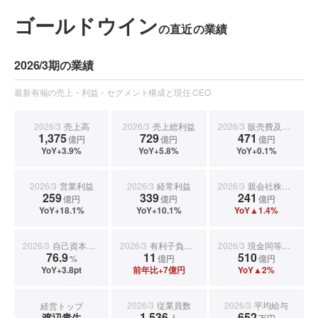
ゴールドウイン
の直近の業績
2026/3期の業績
最新有報の売上・利益・セグメント構成と現任 CEO
2026/3
売上高
2026/3
売上総利益
2026/3
販売費及び一般管理費
1,375
729
471
億円
億円
億円
YoY+3.9%
YoY+5.8%
YoY+0.1%
2026/3
営業利益
2026/3
経常利益
2026/3
親会社株主に帰属する当期純利益
259
339
241
億円
億円
億円
YoY+18.1%
YoY+10.1%
YoY▲1.4%
2026/3
自己資本比率
2026/3
有利子負債合計
2026/3
現金同等物期末残高
76.9
11
510
%
億円
億円
YoY+3.8pt
前年比+7億円
YoY▲2%
2026/3
従業員数
2026/3
平均給与
経営トップ
1,536
652
渡辺貴生
人
万円