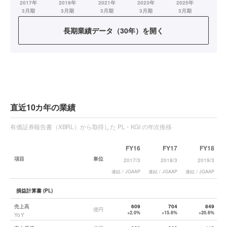
長期業績データ（30年）を開く
直近10カ年の業績
有価証券報告書（XBRL）から取得した PL・KGI の年次推移
FY16
FY17
FY18
項目
単位
2017/3
2018/3
2019/3
連結 / JGAAP
連結 / JGAAP
連結 / JGAAP
連
損益計算書 (PL)
売上高
609
704
849
億円
+2.0%
+15.6%
+20.6%
YoY