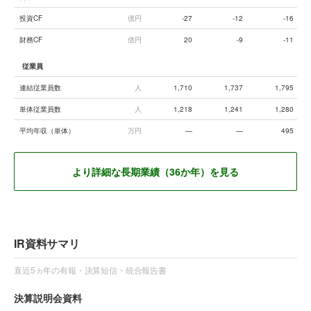
投資CF
億円
-27
-12
-16
財務CF
億円
20
-9
-11
従業員
連結従業員数
人
1,710
1,737
1,795
単体従業員数
人
1,218
1,241
1,280
平均年収（単体）
万円
—
—
495
より詳細な長期業績（36か年）を見る
IR資料サマリ
直近5ヵ年の有報・決算短信・統合報告書
決算説明会資料