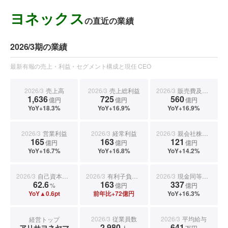
ヨネックス
の直近の業績
2026/3期の業績
最新有報の売上・利益・セグメント構成と現任 CEO
2026/3
売上高
2026/3
売上総利益
2026/3
販売費及び一般管理費
1,636
725
560
億円
億円
億円
YoY+18.3%
YoY+16.9%
YoY+16.9%
2026/3
営業利益
2026/3
経常利益
2026/3
親会社株主に帰属する当期純利益
165
163
121
億円
億円
億円
YoY+16.7%
YoY+16.8%
YoY+14.2%
2026/3
自己資本比率
2026/3
有利子負債合計
2026/3
現金同等物期末残高
62.6
163
337
%
億円
億円
YoY▲0.6pt
前年比+72億円
YoY+16.3%
2026/3
従業員数
2026/3
平均給与
経営トップ
2,980
641
アリサヨネヤマ
人
万円