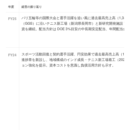
年度
経営の振り返り
パリ五輪等の国際大会と選手活躍を追い風に過去最高売上高（1,38
FY25
（GGS）に沿いテニス新工場（新潟県長岡市）と新研究開発施設 Yonex Perfor
資を継続。配当方針は DOE 3%目安の中長期安定配当、年間配当金2
スポーツ活動回復と契約選手活躍、円安効果で過去最高売上高（1,16
FY24
進捗章を新設し、地域構成のインド成長・テニス新工場着工（2025
ョン強化を提示。資本コストを意識し負債活用方針も示す。