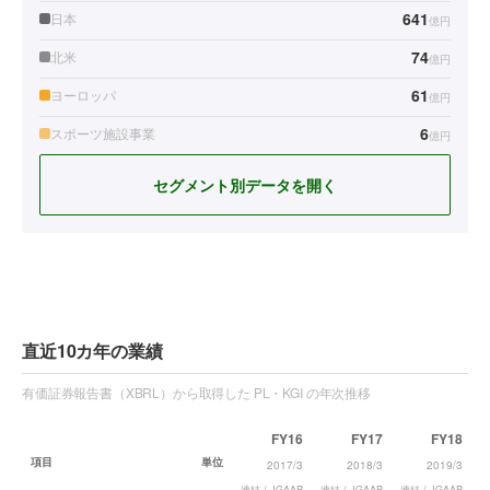
641
日本
億円
74
北米
億円
61
ヨーロッパ
億円
6
スポーツ施設事業
億円
セグメント別データを開く
直近10カ年の業績
有価証券報告書（XBRL）から取得した PL・KGI の年次推移
FY16
FY17
FY18
項目
単位
2017/3
2018/3
2019/3
連結 / JGAAP
連結 / JGAAP
連結 / JGAAP
連