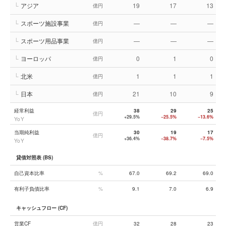
└
アジア
19
17
13
億円
└
スポーツ施設事業
—
—
—
億円
└
スポーツ用品事業
—
—
—
億円
└
ヨーロッパ
0
1
0
億円
└
北米
1
1
1
億円
└
日本
21
10
9
億円
経常利益
38
29
25
億円
+29.5%
−25.5%
−13.6%
YoY
当期純利益
30
19
17
億円
+36.4%
−38.7%
−7.5%
YoY
貸借対照表 (BS)
自己資本比率
%
67.0
69.2
69.0
有利子負債比率
%
9.1
7.0
6.9
キャッシュフロー (CF)
営業CF
億円
32
28
23