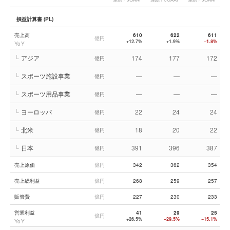
損益計算書 (PL)
売上高
610
622
611
億円
+12.7%
+1.9%
−1.8%
YoY
└
アジア
174
177
172
億円
└
スポーツ施設事業
—
—
—
億円
└
スポーツ用品事業
—
—
—
億円
└
ヨーロッパ
22
24
24
億円
└
北米
18
20
22
億円
└
日本
391
396
387
億円
売上原価
億円
342
362
354
売上総利益
億円
268
259
257
販管費
億円
227
230
233
営業利益
41
29
25
億円
+26.5%
−29.5%
−15.1%
YoY