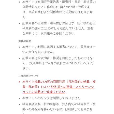
本サイトは有価証券報告書・IR資料・書籍・報道等の
公開情報をもとに作成した 個人の分析・整理であ
り、当該企業および関係者の公式見解ではありませ
ん。
記載内容の正確性・適時性は保証せず、提出後の訂正
や最新の開示には 必ずしも追従していません。重要
な判断には一次情報をご参照ください。
責任の範囲
本サイトの利用に起因する損害について、運営者は一
切の責任を負いません。
記載内容は投資助言・推奨を目的としたものではな
く、 投資判断はご自身の責任に基づいて行ってくだ
さい。
二次利用について
本サイト掲載の内容の商用利用（営利目的の転載・複
製・配布等）および
SNS 等への画像・スクリーンシ
ョットの転載はご遠慮ください
。
本サイトへのリンクは制限しておりません。
社内会議資料・社内研修等、法人内での社内利用（社
外への再配布を伴わないもの）は制限しておりませ