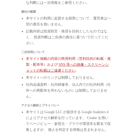
な判断には一次情報をご参照ください。
責任の範囲
本サイトの利用に起因する損害について、運営者は一
切の責任を負いません。
記載内容は投資助言・推奨を目的としたものではな
く、 投資判断はご自身の責任に基づいて行ってくだ
さい。
二次利用について
本サイト掲載の内容の商用利用（営利目的の転載・複
製・配布等）および
SNS 等への画像・スクリーンシ
ョットの転載はご遠慮ください
。
本サイトへのリンクは制限しておりません。
社内会議資料・社内研修等、法人内での社内利用（社
外への再配布を伴わないもの）は制限しておりませ
ん。
アクセス解析とプライバシー
本サイトは Google LLC が提供する Google Analytics 4
によりアクセス解析を行っています。 Cookie を用い
てページビュー・参照元・ブラウザ環境等を匿名で収
集しますが、 個人を特定する情報は含まれません。