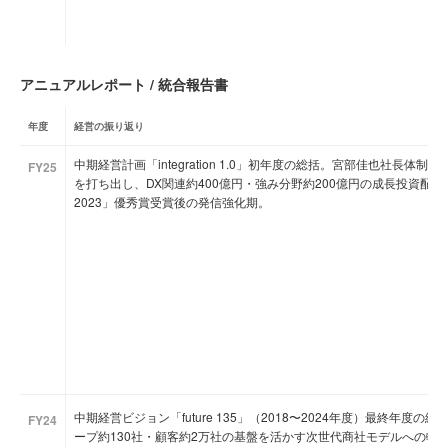
アニュアルレポート / 統合報告書
年度
経営の振り返り
中期経営計画「integration 1.0」初年度の総括。宮部佳也社長
FY25
を打ち出し、DX関連約400億円・強み分野約200億円の成長投資配
2023」優秀賞受賞後の発信強化期。
中期経営ビジョン「future 135」（2018〜2024年度）最終年度の総括と
FY24
ープ約130社・顧客約2万社の基盤を活かす次世代商社モデルへの転