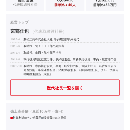
代表取締役社長
前年比▲40人
前年比+58万円
経営トップ
宮部佳也
（代表取締役社長）
1983/4
兼松江商株式会社入社 電子機器部長を経て
2012/6
取締役、電子・ＩＴ部門副担当
2013/4
取締役、車両・航空部門担当
2014/6
執行役員制度拡充に伴い取締役退任、常務執行役員、車両・航空部門長
2023/10
取締役、専務執行役員、車両・航空部門長、大阪支社長、名古屋支店長、
先進技術・事業連携担当 代表取締役社長 代表取締役社長、グループ成長
戦略推進担当（現職）
歴代社長一覧を開く
売上高分解（直近10ヵ年・億円）
営業利益
その他費用
販管費
売上原価