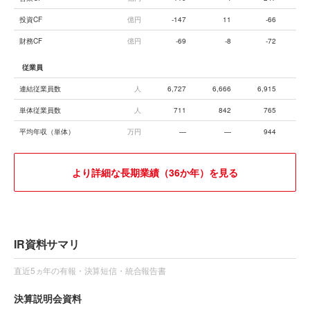
投資CF
億円
-147
11
-66
財務CF
億円
-69
-8
-72
従業員
連結従業員数
人
6,727
6,666
6,915
7,
単体従業員数
人
711
842
765
平均年収（単体）
万円
—
—
944
より詳細な長期業績（36か年）を見る
IR資料サマリ
直近5ヵ年の有報・決算短信・統合報告書
決算説明会資料