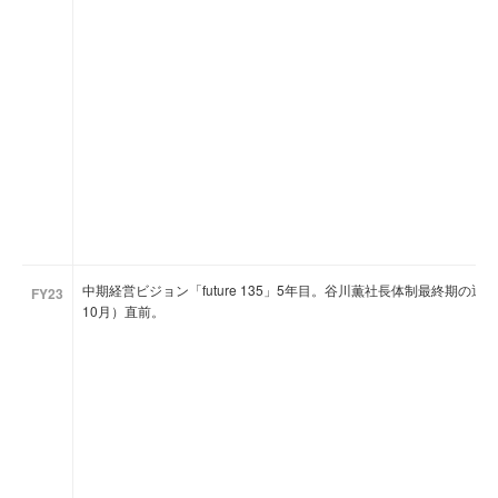
中期経営ビジョン「future 135」5年目。谷川薫社長体制最終期の
FY23
10月）直前。