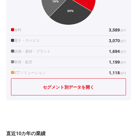
3,589
食料
億円
3,070
電子・デバイス
億円
1,694
鉄鋼・素材・プラント
億円
1,199
車両・航空
億円
1,118
ICTソリューション
億円
セグメント別データを開く
直近10カ年の業績