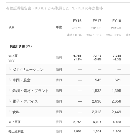
有価証券報告書（XBRL）から取得した PL・KGI の年次推移
FY16
FY17
FY18
F
項目
単位
2017/3
2018/3
2019/3
202
連結 / IFRS
連結 / IFRS
連結 / IFRS
連結 / I
損益計算書 (PL)
売上高
6,756
7,148
7,238
7,
億円
+1.1%
+5.8%
+1.3%
−
YoY
└
ICTソリューション
—
—
—
億円
└
車両・航空
—
545
621
億円
└
鉄鋼・素材・プラント
—
1,532
1,395
1,
億円
└
電子・デバイス
—
2,636
2,658
2,
億円
└
食料
—
2,313
2,449
2,
億円
売上原価
億円
5,754
6,084
6,138
6,
売上総利益
億円
1,001
1,064
1,100
1,