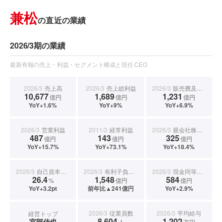
兼松
の直近の業績
2026/3期の業績
最新有報の売上・利益・セグメント構成と現任 CEO
2026/3
売上高
2026/3
売上総利益
2026/3
販売費及び一般管理費
10,677
1,689
1,231
億円
億円
億円
YoY+1.6%
YoY+9%
YoY+6.9%
2026/3
営業利益
2011/3
経常利益
2026/3
親会社株主に帰属する当期純利益
487
143
325
億円
億円
億円
YoY+15.7%
YoY+73.1%
YoY+18.4%
2026/3
自己資本比率
2026/3
有利子負債合計
2026/3
現金同等物期末残高
26.4
1,548
584
%
億円
億円
YoY+3.2pt
前年比▲241億円
YoY+2.9%
2026/3
従業員数
2026/3
平均給与
経営トップ
8,604
1,202
宮部佳也
人
万円