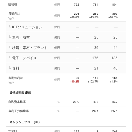
販管費
億円
762
784
804
営業利益
226
262
303
億円
+20.6%
+15.6%
+16.0%
−
YoY
└
ICTソリューション
—
—
—
億円
└
車両・航空
—
25
25
億円
└
鉄鋼・素材・プラント
—
39
44
億円
└
電子・デバイス
—
176
185
億円
└
食料
—
21
40
億円
当期純利益
80
163
166
億円
−10.2%
+102.7%
+1.8%
−1
YoY
貸借対照表 (BS)
自己資本比率
%
20.9
16.3
16.7
有利子負債比率
%
—
26.4
25.4
キャッシュフロー (CF)
営業CF
億円
119
4
247