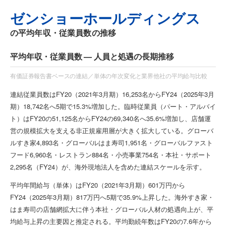
ゼンショーホールディングス
の平均年収・従業員数の推移
平均年収・従業員数 — 人員と処遇の長期推移
有価証券報告書ベースの連結／単体の年次変化と業界他社の平均給与比較
連結従業員数はFY20（2021年3月期）16,253名からFY24（2025年3月
期）18,742名へ5期で15.3%増加した。臨時従業員（パート・アルバイ
ト）はFY20の51,125名からFY24の69,340名へ35.6%増加し、店舗運
営の規模拡大を支える非正規雇用層が大きく拡大している。グローバ
ルすき家4,893名・グローバルはま寿司1,951名・グローバルファスト
フード6,960名・レストラン884名・小売事業754名・本社・サポート
2,295名（FY24）が、海外現地法人を含めた連結スケールを示す。
平均年間給与（単体）はFY20（2021年3月期）601万円から
FY24（2025年3月期）817万円へ5期で35.9%上昇した。海外すき家・
はま寿司の店舗網拡大に伴う本社・グローバル人材の処遇向上が、平
均給与上昇の主要因と推定される。平均勤続年数はFY20の7.6年から