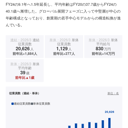
FY24の9.1年へ1.5年延長し、平均年齢はFY20の37.7歳からFY24の
40.1歳へ漸増した。グローバル展開フェーズに入って中堅層が中心の
年齢構成となっており、創業期の若手中心モデルからの構造転換が進
んでいる。
連結・2026/3
連結
単体・2026/3
単体
単体・2026/3
単体
従業員数
従業員数
平均給与
20,626
1,129
830
人
人
万円
前年比+1,884人
前年比+277人
前年比+14万円
単体・2026/3
単体
平均年齢
39
歳
前年比▲1歳
従業員数（連結・単体）
単位：
名
連結従業員数
単体従業員数