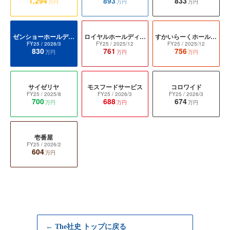
1,294
893
833
万円
万円
万円
ゼンショーホールディングス
ロイヤルホールディングス
すかいらーくホールディングス
FY25
/ 2026/3
FY25
/ 2025/12
FY25
/ 2025/12
830
761
756
万円
万円
万円
サイゼリヤ
モスフードサービス
コロワイド
FY25
/ 2025/8
FY25
/ 2026/3
FY25
/ 2026/3
700
688
674
万円
万円
万円
壱番屋
FY25
/ 2026/2
604
万円
← The社史 トップに戻る