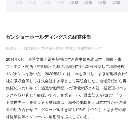
ゼンショーホールディングスの経営体制
取締役会・監査役会と業務執行体制（有価証券報告書ベース）
2014年6月、過重労働問題を契機にすき家事業を北日本・関東・東
京・中部・関西・中四国・九州の地域別7社へ新設分割して地域分権
ガバナンスを敷いた。2020年3月にはこれを撤回し、すき家地域会社9
社を吸収合併して株式会社すき家として再統合した。地域分権から再
集権化への10年で、過重労働問題への現場対応と本社一括管理のバラ
ンスを取り直した経緯がある。創業者・小川賢太郎氏が掲げた「フー
ド業世界一」を支える人材戦略は、海外現地採用と日本本社からの派
遣の組み合わせで、グローバルすき家1,195名（FY24）・はま寿司海
外従業員等のグローバル雇用層を拡大している。