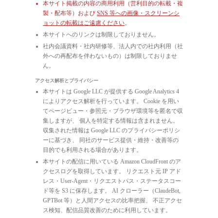
本サイト掲載の内容の商用利用（営利目的の転載・複
製・配布等）および
SNS 等への画像・スクリーンシ
ョットの転載はご遠慮ください
。
本サイトへのリンクは制限しておりません。
社内会議資料・社内研修等、法人内での社内利用（社
外への再配布を伴わないもの）は制限しておりませ
ん。
アクセス解析とプライバシー
本サイトは Google LLC が提供する Google Analytics 4
によりアクセス解析を行っています。 Cookie を用い
てページビュー・参照元・ブラウザ環境等を匿名で収
集しますが、 個人を特定する情報は含まれません。
収集された情報は Google LLC のプライバシーポリシ
ーに基づき、 同社のサービス提供・維持・改善等の
目的でも利用される場合があります。
本サイトの配信に用いている Amazon CloudFront のア
クセスログを取得しています。 リクエスト元 IP アド
レス・User-Agent・リクエストパス・ステータスコー
ド等を S3 に保存します。 AI クローラー（ClaudeBot,
GPTBot 等）と人間アクセスの比率把握、 不正アクセ
ス検知、配信品質改善のために利用しています。