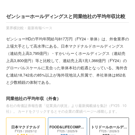
ゼンショーホールディングスと同業他社の平均年収比較
業界横比較・最新有報ベース
ゼンショーHDの平均年間給与817万円（FY24・単体）は、外食業界の
上場大手として高水準にある。日本マクドナルドホールディングス
（連結売上高3,795億円）・すかいらーくホールディングス（連結売
上高3,800億円）等と比較して、連結売上高1兆1,366億円（FY24）の
グローバルスケールに見合った単体本社の処遇となっている。海外含
む連結18,742名の85%以上が海外現地法人所属で、本社単体は852名
と少数精鋭の体制である。
同業他社の平均年収
（外食）
各社の有価証券報告書「従業員の状況」より最新掲載値を集計（
FY25
·
10
社）。 カードをクリックするとその企業の業績ページへ移動します。
日本マクドナルド
FOOD&LIFECOMPANIES
トリドールホールディングス
FY25
/ 2025/12
FY25
/ 2025/9
FY25
/ 2026/3