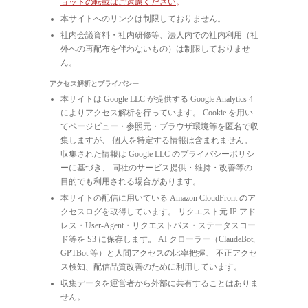
ョットの転載はご遠慮ください
。
本サイトへのリンクは制限しておりません。
社内会議資料・社内研修等、法人内での社内利用（社
外への再配布を伴わないもの）は制限しておりませ
ん。
アクセス解析とプライバシー
本サイトは Google LLC が提供する Google Analytics 4
によりアクセス解析を行っています。 Cookie を用い
てページビュー・参照元・ブラウザ環境等を匿名で収
集しますが、 個人を特定する情報は含まれません。
収集された情報は Google LLC のプライバシーポリシ
ーに基づき、 同社のサービス提供・維持・改善等の
目的でも利用される場合があります。
本サイトの配信に用いている Amazon CloudFront のア
クセスログを取得しています。 リクエスト元 IP アド
レス・User-Agent・リクエストパス・ステータスコー
ド等を S3 に保存します。 AI クローラー（ClaudeBot,
GPTBot 等）と人間アクセスの比率把握、 不正アクセ
ス検知、配信品質改善のために利用しています。
収集データを運営者から外部に共有することはありま
せん。