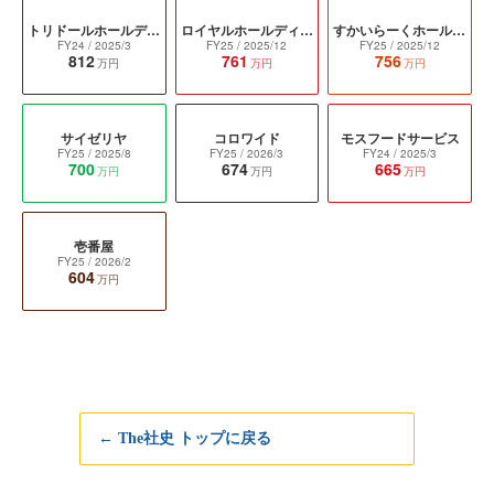
トリドールホールディングス
ロイヤルホールディングス
すかいらーくホールディングス
FY24
/ 2025/3
FY25
/ 2025/12
FY25
/ 2025/12
812
761
756
万円
万円
万円
サイゼリヤ
コロワイド
モスフードサービス
FY25
/ 2025/8
FY25
/ 2026/3
FY24
/ 2025/3
700
674
665
万円
万円
万円
壱番屋
FY25
/ 2026/2
604
万円
← The社史 トップに戻る