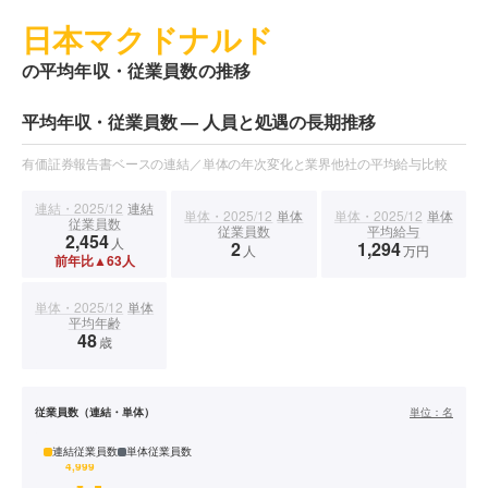
日本マクドナルド
の平均年収・従業員数の推移
平均年収・従業員数 — 人員と処遇の長期推移
有価証券報告書ベースの連結／単体の年次変化と業界他社の平均給与比較
連結・2025/12
連結
単体・2025/12
単体
単体・2025/12
単体
従業員数
従業員数
平均給与
2,454
人
2
1,294
人
万円
前年比▲63人
単体・2025/12
単体
平均年齢
48
歳
従業員数（連結・単体）
単位：
名
連結従業員数
単体従業員数