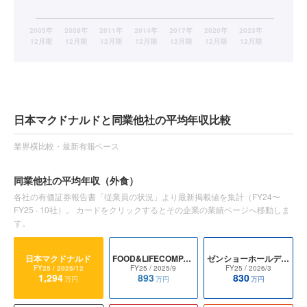
日本マクドナルドと同業他社の平均年収比較
業界横比較・最新有報ベース
同業他社の平均年収
（外食）
各社の有価証券報告書「従業員の状況」より最新掲載値を集計（
FY24〜
FY25
·
10
社）。 カードをクリックするとその企業の業績ページへ移動しま
す。
日本マクドナルド
FOOD&LIFECOMPANIES
ゼンショーホールディングス
FY25
/ 2025/12
FY25
/ 2025/9
FY25
/ 2026/3
1,294
893
830
万円
万円
万円