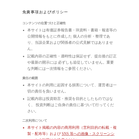
免責事項およびポリシー
コンテンツの位置づけと正確性
本サイトは有価証券報告書・IR資料・書籍・報道等の
公開情報をもとに作成した 個人の分析・整理であ
り、当該企業および関係者の公式見解ではありませ
ん。
記載内容の正確性・適時性は保証せず、提出後の訂正
や最新の開示には 必ずしも追従していません。重要
な判断には一次情報をご参照ください。
責任の範囲
本サイトの利用に起因する損害について、運営者は一
切の責任を負いません。
記載内容は投資助言・推奨を目的としたものではな
く、 投資判断はご自身の責任に基づいて行ってくだ
さい。
二次利用について
本サイト掲載の内容の商用利用（営利目的の転載・複
製・配布等）および
SNS 等への画像・スクリーンシ