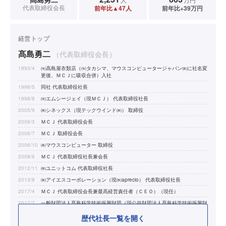
代表取締役会長
前年比▲47人
前年比+39万円
経営トップ
髙島勇二
（代表取締役会長）
1993/4
㈲高島屋衣類店（㈲タカシマ、マウスコンピュータージャパン㈱に社名変
更後、ＭＣＪに吸収合併）入社
1996/5
同社 代表取締役社長
1998/8
㈲エムシージェイ（現ＭＣＪ） 代表取締役社長
2005/9
㈱シネックス（現テックウインド㈱） 取締役
2006/3
ＭＣＪ 代表取締役会長
2006/7
ＭＣＪ 取締役会長
2006/10
㈱マウスコンピューター 取締役
2008/6
ＭＣＪ 代表取締役社長兼会長
2012/11
㈱ユニットコム 代表取締役社長
2013/8
㈱アイエスコーポレーション（現㈱aprecio） 代表取締役社長
2017/4
ＭＣＪ 代表取締役会長兼最高経営責任者（ＣＥＯ）（現任）
2017/7
一般財団法人髙島科学技術振興財団（現公益財団法人髙島科学技術振興財
団） 代表理事（現任）
歴代社長一覧を開く