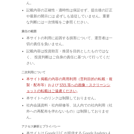
ん。
記載内容の正確性・適時性は保証せず、提出後の訂正
や最新の開示には 必ずしも追従していません。重要
な判断には一次情報をご参照ください。
責任の範囲
本サイトの利用に起因する損害について、運営者は一
切の責任を負いません。
記載内容は投資助言・推奨を目的としたものではな
く、 投資判断はご自身の責任に基づいて行ってくだ
さい。
二次利用について
本サイト掲載の内容の商用利用（営利目的の転載・複
製・配布等）および
SNS 等への画像・スクリーンシ
ョットの転載はご遠慮ください
。
本サイトへのリンクは制限しておりません。
社内会議資料・社内研修等、法人内での社内利用（社
外への再配布を伴わないもの）は制限しておりませ
ん。
アクセス解析とプライバシー
本サイトは Google LLC が提供する Google Analytics 4