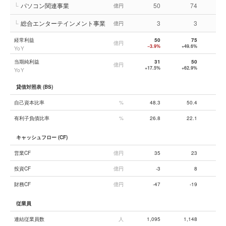
└
パソコン関連事業
50
74
億円
└
総合エンターテインメント事業
3
3
億円
経常利益
50
75
億円
−3.9%
+49.6%
+1
YoY
当期純利益
31
50
億円
+17.5%
+62.9%
+1
YoY
貸借対照表 (BS)
自己資本比率
%
48.3
50.4
有利子負債比率
%
26.8
22.1
キャッシュフロー (CF)
営業CF
億円
35
23
投資CF
億円
-3
8
財務CF
億円
-47
-19
従業員
連結従業員数
人
1,095
1,148
2,