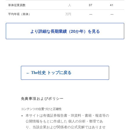
単体従業員数
人
37
41
平均年収（単体）
万円
—
—
より詳細な長期業績（20か年）を見る
← The社史 トップに戻る
免責事項およびポリシー
コンテンツの位置づけと正確性
本サイトは有価証券報告書・IR資料・書籍・報道等の
公開情報をもとに作成した 個人の分析・整理であ
り、当該企業および関係者の公式見解ではありませ