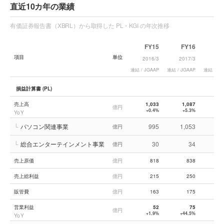
直近10カ年の業績
有価証券報告書（XBRL）から取得した PL・KGI の年次推移
FY15
FY16
F
項目
単位
2016/3
2017/3
201
連結 / JGAAP
連結 / JGAAP
連結 / JG
損益計算書 (PL)
売上高
1,033
1,087
1,
億円
+0.4%
+5.3%
+1
YoY
└
パソコン関連事業
995
1,053
1,
億円
└
総合エンターテインメント事業
30
34
億円
売上原価
億円
818
838
売上総利益
億円
215
250
販管費
億円
163
175
営業利益
52
75
億円
+1.9%
+44.5%
+1
YoY