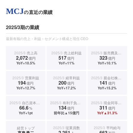
MCJ
の直近の業績
2025/3期の業績
最新有報の売上・利益・セグメント構成と現任 CEO
2025/3
売上高
2025/3
売上総利益
2025/3
販売費及び一般管理費
2,072
517
323
億円
億円
億円
YoY+10.5%
YoY+11%
YoY+10.1%
2025/3
営業利益
2025/3
経常利益
2025/3
親会社株主に帰属する当期純利益
194
200
141
億円
億円
億円
YoY+12.7%
YoY+17.2%
YoY+15.2%
2025/3
自己資本比率
2025/3
有利子負債合計
2025/3
現金同等物期末残高
66.6
134
311
%
億円
億円
YoY+1pt
前年比▲15億円
YoY▲31.3%
2025/3
従業員数
2025/3
平均給与
経営トップ
2,251
663
髙島勇二
人
万円